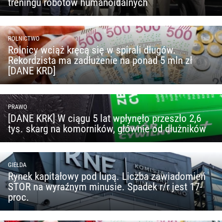
treningu robotów humanoidalnych
ROLNICTWO
Rolnicy wciąż kręcą się w spirali długów.
Rekordzista ma zadłużenie na ponad 5 mln zł
[DANE KRD]
PRAWO
[DANE KRK] W ciągu 5 lat wpłynęło przeszło 2,6
tys. skarg na komorników, głównie od dłużników
GIEŁDA
Rynek kapitałowy pod lupą. Liczba zawiadomień
STOR na wyraźnym minusie. Spadek r/r jest 17-
proc.