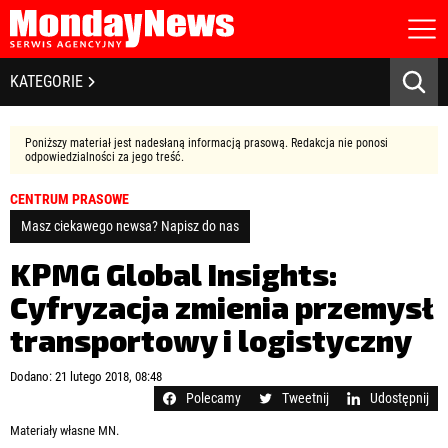
STRONA GŁÓWNA
BIZNES I GOSPODARKA
KATEGORIE
O NAS
POLITYKA PRYWATNOŚCI
BANKOWOŚĆ I FINANSE
REGULAMIN
Poniższy materiał jest nadesłaną informacją prasową. Redakcja nie ponosi
LICENCJA
odpowiedzialności za jego treść.
NOWE TECHNOLOGIE
REJESTRACJA
CENTRUM PRASOWE
KONTAKT
SPOŁECZEŃSTWO
Masz ciekawego newsa? Napisz do nas
EDUKACJA
KPMG Global Insights:
Cyfryzacja zmienia przemysł
MEDIA
transportowy i logistyczny
Zapamiętaj mnie
ZDROWIE I URODA
Zapomniałeś hasła?
Kliknij tutaj
Dodano: 21 lutego 2018, 08:48
zaloguj się
Polecamy
Tweetnij
Udostępnij
KULTURA
Materiały własne MN.