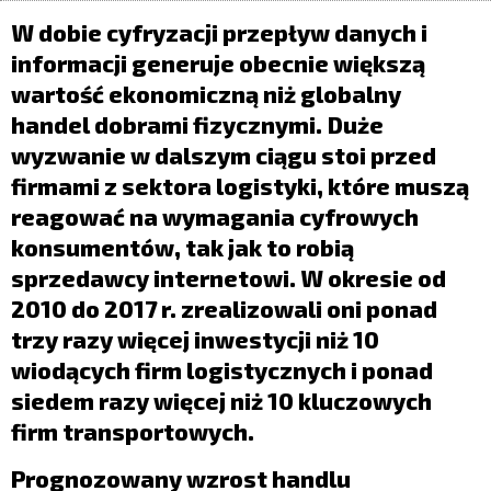
LIFESTYLE
W dobie cyfryzacji przepływ danych i
OPINIE I KOMENTARZE
informacji generuje obecnie większą
wartość ekonomiczną niż globalny
handel dobrami fizycznymi.
D
uże
wyzwanie
w dalszym ciągu
stoi przed
firmami z sektora logistyki, które muszą
reagować na wymagania cyfrowych
konsumentów, tak jak to robią
sprzedawcy internetowi. W okresie od
2010 do 2017 r. zrealizowali oni ponad
trzy razy więcej inwestycji niż 10
wiodących firm logistycznych i ponad
siedem razy więcej niż 10 kluczowych
firm transportowych.
Prognozowany wzrost handlu