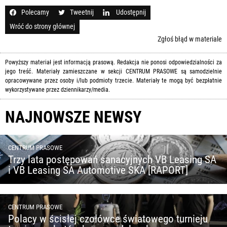
Polecamy
Tweetnij
Udostępnij
Wróć do strony głównej
Zgłoś błąd w materiale
Powyższy materiał jest informacją prasową. Redakcja nie ponosi odpowiedzialności za
jego treść. Materiały zamieszczane w sekcji CENTRUM PRASOWE są samodzielnie
opracowywane przez osoby i/lub podmioty trzecie. Materiały te mogą być bezpłatnie
wykorzystywane przez dziennikarzy/media.
NAJNOWSZE NEWSY
CENTRUM PRASOWE
Trzy lata postępowań sanacyjnych VB Leasing SA
i VB Leasing SA Automotive SKA [RAPORT]
CENTRUM PRASOWE
Polacy w ścisłej czołówce światowego turnieju