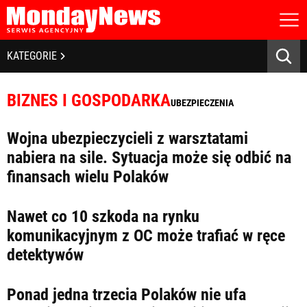
STRONA GŁÓWNA
BIZNES I GOSPODARKA
KATEGORIE
O NAS
POLITYKA PRYWATNOŚCI
BANKOWOŚĆ I FINANSE
REGULAMIN
BIZNES I GOSPODARKA
UBEZPIECZENIA
LICENCJA
NOWE TECHNOLOGIE
REJESTRACJA
Wojna ubezpieczycieli z warsztatami
KONTAKT
SPOŁECZEŃSTWO
nabiera na sile. Sytuacja może się odbić na
finansach wielu Polaków
EDUKACJA
MEDIA
Nawet co 10 szkoda na rynku
komunikacyjnym z OC może trafiać w ręce
Zapamiętaj mnie
ZDROWIE I URODA
Zapomniałeś hasła?
Kliknij tutaj
detektywów
zaloguj się
KULTURA
Ponad jedna trzecia Polaków nie ufa