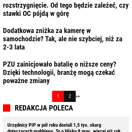
rozstrzygnięcie. Od tego będzie zależeć, czy
stawki OC pójdą w górę
Dodatkowa zniżka za kamerę w
samochodzie? Tak, ale nie szybciej, niż za
2-3 lata
PZU zainicjowało batalię o niższe ceny?
Dzięki technologii, branżę mogą czekać
poważne zmiany
1
2
>>
REDAKCJA POLECA
Urzędnicy PIP w pół roku dostali 1,5 tys. skarg
dotyczących mobbingu. To o blisko 8 proc. więcej niż rok