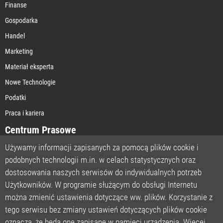
Finanse
Gospodarka
Handel
Marketing
Materiał eksperta
Nowe Technologie
Podatki
Praca i kariera
Centrum Prasowe
Używamy informacji zapisanych za pomocą plików cookie i
podobnych technologii m.in. w celach statystycznych oraz
STRONA GŁÓWNA
dostosowania naszych serwisów do indywidualnych potrzeb
O NAS
Użytkowników. W programie służącym do obsługi Internetu
można zmienić ustawienia dotyczące ww. plików. Korzystanie z
POLITYKA PRYWATNOŚCI
tego serwisu bez zmiany ustawień dotyczących plików cookie
REGULAMIN
oznacza, że będą one zapisane w pamięci urządzenia. Więcej