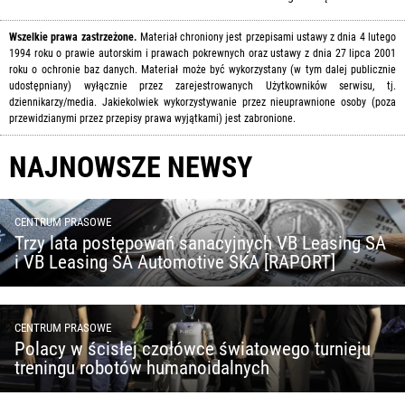
Wszelkie prawa zastrzeżone.
Materiał chroniony jest przepisami ustawy z dnia 4 lutego
1994 roku o prawie autorskim i prawach pokrewnych oraz ustawy z dnia 27 lipca 2001
roku o ochronie baz danych. Materiał może być wykorzystany (w tym dalej publicznie
udostępniany) wyłącznie przez zarejestrowanych Użytkowników serwisu, tj.
dziennikarzy/media. Jakiekolwiek wykorzystywanie przez nieuprawnione osoby (poza
przewidzianymi przez przepisy prawa wyjątkami) jest zabronione.
NAJNOWSZE NEWSY
CENTRUM PRASOWE
Trzy lata postępowań sanacyjnych VB Leasing SA
i VB Leasing SA Automotive SKA [RAPORT]
CENTRUM PRASOWE
Polacy w ścisłej czołówce światowego turnieju
treningu robotów humanoidalnych