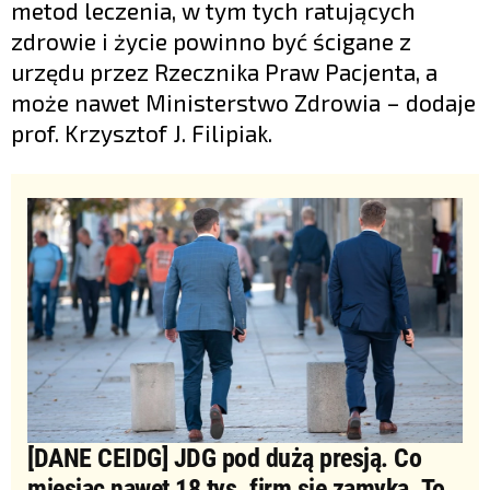
metod leczenia, w tym tych ratujących
zdrowie i życie powinno być ścigane z
urzędu przez Rzecznika Praw Pacjenta, a
może nawet Ministerstwo Zdrowia – dodaje
prof. Krzysztof J. Filipiak.
[DANE CEIDG] JDG pod dużą presją. Co
miesiąc nawet 18 tys. firm się zamyka. To