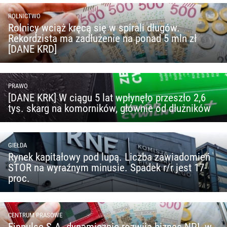
ROLNICTWO
Rolnicy wciąż kręcą się w spirali długów.
Rekordzista ma zadłużenie na ponad 5 mln zł
[DANE KRD]
PRAWO
[DANE KRK] W ciągu 5 lat wpłynęło przeszło 2,6
tys. skarg na komorników, głównie od dłużników
GIEŁDA
Rynek kapitałowy pod lupą. Liczba zawiadomień
STOR na wyraźnym minusie. Spadek r/r jest 17-
proc.
CENTRUM PRASOWE
Finpulse S.A. dynamicznie rozwija biznes NPL w