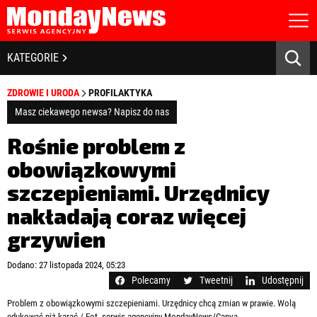
STRONA GŁÓWNA
BIZNES I GOSPODARKA
KATEGORIE
O NAS
POLITYKA PRYWATNOŚCI
BANKOWOŚĆ I FINANSE
ZDROWIE I URODA
PROFILAKTYKA
REGULAMIN
LICENCJA
Masz ciekawego newsa? Napisz do nas
NOWE TECHNOLOGIE
REJESTRACJA
Rośnie problem z
KONTAKT
SPOŁECZEŃSTWO
obowiązkowymi
szczepieniami. Urzędnicy
EDUKACJA
nakładają coraz więcej
MEDIA
grzywien
Zapamiętaj mnie
ZDROWIE I URODA
Zapomniałeś hasła?
Kliknij tutaj
Dodano: 27 listopada 2024, 05:23
zaloguj się
Polecamy
Tweetnij
Udostępnij
KULTURA
Problem z obowiązkowymi szczepieniami. Urzędnicy chcą zmian w prawie. Wolą
edukować niż karać / Fot. serwis agencyjny MondayNews/Canva