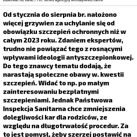
LIFESTYLE
Od stycznia do sierpnia br. nałożono
OPINIE I KOMENTARZE
więcej grzywien za uchylanie się od
obowiązku szczepień ochronnych niż w
całym 2023 roku. Zdaniem ekspertów,
trudno nie powiązać tego z rosnącymi
wpływami ideologii antyszczepionkowej.
Do tego znawcy tematu dodają, że
narastają społeczne obawy w. kwestii
szczepień. Widać to np. po małym
zainteresowaniu bezpłatnymi
szczepieniami. Jednak Państwowa
Inspekcja Sanitarna chce zmniejszenia
dolegliwości kar dla rodziców, ze
względu na długotrwałość procedur. Za
to jest pomysł, żeby szerzej postawić na