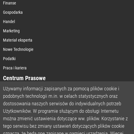
Finanse
Gospodarka
Handel
Marketing
Materiał eksperta
Nowe Technologie
Podatki
Praca i kariera
Centrum Prasowe
Używamy informacji zapisanych za pomocą plików cookie i
podobnych technologii m.in. w celach statystycznych oraz
STRONA GŁÓWNA
dostosowania naszych serwisów do indywidualnych potrzeb
O NAS
Użytkowników. W programie służącym do obsługi Internetu
można zmienić ustawienia dotyczące ww. plików. Korzystanie z
POLITYKA PRYWATNOŚCI
tego serwisu bez zmiany ustawień dotyczących plików cookie
REGULAMIN
oznacza, że będą one zapisane w pamięci urządzenia. Więcej