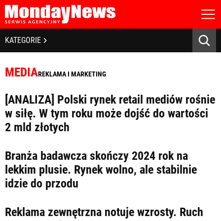
STRONA GŁÓWNA
BIZNES I GOSPODARKA
KATEGORIE
O NAS
POLITYKA PRYWATNOŚCI
BANKOWOŚĆ I FINANSE
REGULAMIN
MEDIA
REKLAMA I MARKETING
LICENCJA
NOWE TECHNOLOGIE
REJESTRACJA
[ANALIZA] Polski rynek retail mediów rośnie
KONTAKT
SPOŁECZEŃSTWO
w siłę. W tym roku może dojść do wartości
2 mld złotych
EDUKACJA
MEDIA
Branża badawcza skończy 2024 rok na
lekkim plusie. Rynek wolno, ale stabilnie
Zapamiętaj mnie
ZDROWIE I URODA
Zapomniałeś hasła?
Kliknij tutaj
idzie do przodu
zaloguj się
KULTURA
Reklama zewnętrzna notuje wzrosty. Ruch