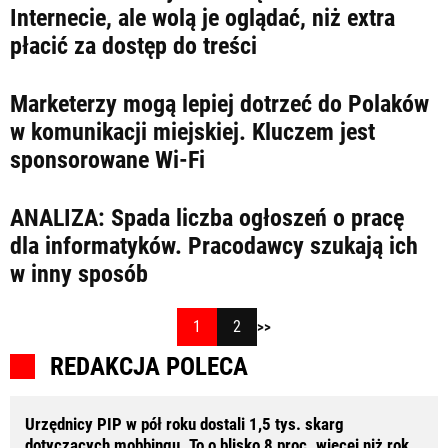
Internecie, ale wolą je oglądać, niż extra
płacić za dostęp do treści
Marketerzy mogą lepiej dotrzeć do Polaków
w komunikacji miejskiej. Kluczem jest
sponsorowane Wi-Fi
ANALIZA: Spada liczba ogłoszeń o pracę
dla informatyków. Pracodawcy szukają ich
w inny sposób
1
2
>>
REDAKCJA POLECA
Urzędnicy PIP w pół roku dostali 1,5 tys. skarg
dotyczących mobbingu. To o blisko 8 proc. więcej niż rok