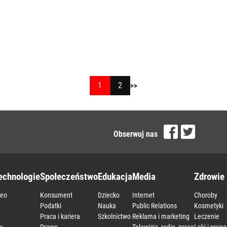
1
2
>>
Obserwuj nas
echnologie
Społeczeństwo
Edukacja
Media
Zdrowie 
deo
Konsument
Dziecko
Internet
Choroby
a
Podatki
Nauka
Public Relations
Kosmetyki
Praca i kariera
Szkolnictwo
Reklama i marketing
Leczenie
y
Prawo
Telewizja, radio, prasa
Leki i prepa