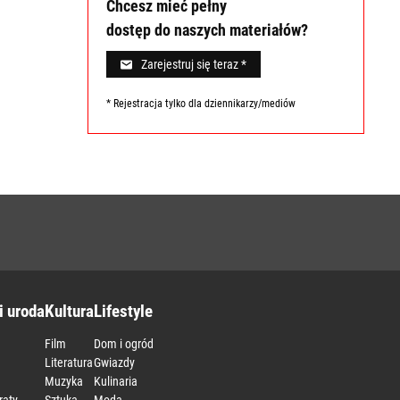
Chcesz mieć pełny
dostęp do naszych materiałów?
Zarejestruj się teraz *
* Rejestracja tylko dla dziennikarzy/mediów
i uroda
Kultura
Lifestyle
Film
Dom i ogród
Literatura
Gwiazdy
Muzyka
Kulinaria
raty
Sztuka
Moda