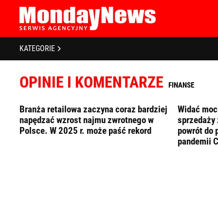
STRONA GŁÓWNA
BIZNES I GOSPODARKA
O NAS
KATEGORIE
POLITYKA PRYWATNOŚCI
BANKOWOŚĆ I FINANSE
REGULAMIN
OPINIE I KOMENTARZE
LICENCJA
NOWE TECHNOLOGIE
FINANSE
REJESTRACJA
SPOŁECZEŃSTWO
KONTAKT
Branża retailowa zaczyna coraz bardziej
Widać mocn
napędzać wzrost najmu zwrotnego w
sprzedaży 
EDUKACJA
Polsce. W 2025 r. może paść rekord
powrót do 
pandemii 
MEDIA
Zapamiętaj mnie
Zapomniałeś 
ZDROWIE I URODA
KULTURA