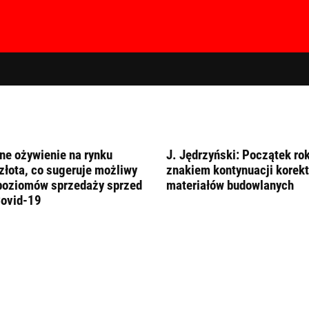
e ożywienie na rynku
J. Jędrzyński: Początek ro
złota, co sugeruje możliwy
znakiem kontynuacji korekt
poziomów sprzedaży sprzed
materiałów budowlanych
Covid-19
hasła?
Kliknij tutaj