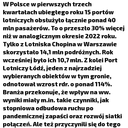
LIFESTYLE
W Polsce w pierwszych trzech
kwartałach ubiegłego roku 15 portów
OPINIE I KOMENTARZE
lotniczych obsłużyło łącznie ponad 40
mln pasażerów. To o przeszło 30% więcej
niż w analogicznym okresie 2022 roku.
Tylko z Lotniska Chopina w Warszawie
skorzystało 14,1 mln podróżnych. Rok
wcześniej było ich 10,7 mln. Z kolei Port
Lotniczy Łódź, jeden z najrzadziej
wybieranych obiektów w tym gronie,
odnotował wzrost rdr. o ponad 114%.
Branża przekonuje, że wpływ na ww.
wyniki miały m.in. takie czynniki, jak
stopniowa odbudowa ruchu po
pandemicznej zapaści oraz rozwój siatki
połączeń. Ale też przyczynili się do tego