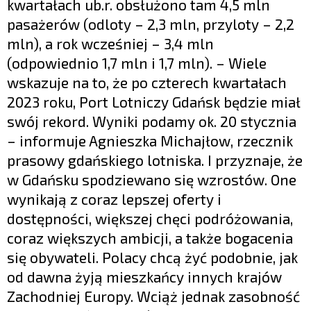
kwartałach ub.r. obsłużono tam 4,5 mln
pasażerów (odloty – 2,3 mln, przyloty – 2,2
mln), a rok wcześniej – 3,4 mln
(odpowiednio 1,7 mln i 1,7 mln). – Wiele
wskazuje na to, że po czterech kwartałach
2023 roku, Port Lotniczy Gdańsk będzie miał
swój rekord. Wyniki podamy ok. 20 stycznia
– informuje Agnieszka Michajłow, rzecznik
prasowy gdańskiego lotniska. I przyznaje, że
w Gdańsku spodziewano się wzrostów. One
wynikają z coraz lepszej oferty i
dostępności, większej chęci podróżowania,
coraz większych ambicji, a także bogacenia
się obywateli. Polacy chcą żyć podobnie, jak
od dawna żyją mieszkańcy innych krajów
Zachodniej Europy. Wciąż jednak zasobność