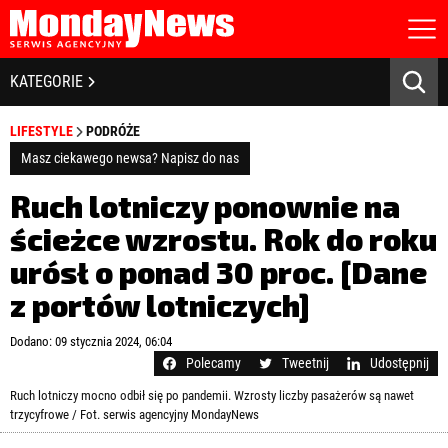
STRONA GŁÓWNA
BIZNES I GOSPODARKA
KATEGORIE
O NAS
POLITYKA PRYWATNOŚCI
BANKOWOŚĆ I FINANSE
LIFESTYLE
PODRÓŻE
REGULAMIN
LICENCJA
Masz ciekawego newsa? Napisz do nas
NOWE TECHNOLOGIE
REJESTRACJA
Ruch lotniczy ponownie na
KONTAKT
SPOŁECZEŃSTWO
ścieżce wzrostu. Rok do roku
urósł o ponad 30 proc. [Dane
EDUKACJA
z portów lotniczych]
MEDIA
Zapamiętaj mnie
Dodano: 09 stycznia 2024, 06:04
ZDROWIE I URODA
Zapomniałeś hasła?
Kliknij tutaj
Polecamy
Tweetnij
Udostępnij
zaloguj się
Ruch lotniczy mocno odbił się po pandemii. Wzrosty liczby pasażerów są nawet
KULTURA
trzycyfrowe / Fot. serwis agencyjny MondayNews