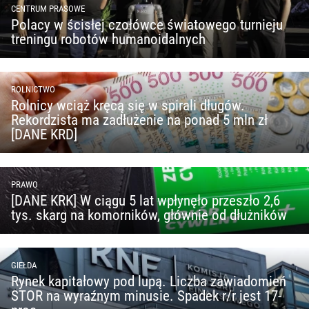
CENTRUM PRASOWE
Polacy w ścisłej czołówce światowego turnieju
treningu robotów humanoidalnych
ROLNICTWO
Rolnicy wciąż kręcą się w spirali długów.
Rekordzista ma zadłużenie na ponad 5 mln zł
[DANE KRD]
PRAWO
[DANE KRK] W ciągu 5 lat wpłynęło przeszło 2,6
tys. skarg na komorników, głównie od dłużników
GIEŁDA
Rynek kapitałowy pod lupą. Liczba zawiadomień
STOR na wyraźnym minusie. Spadek r/r jest 17-