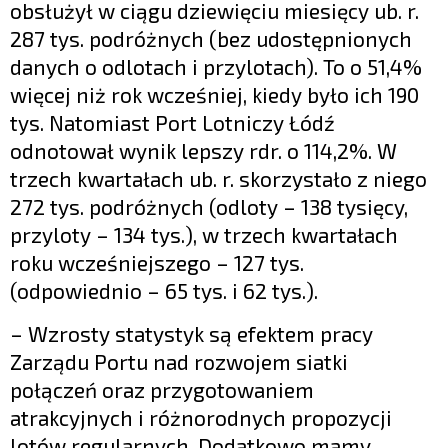
obsłużył w ciągu dziewięciu miesięcy ub. r.
287 tys. podróżnych (bez udostępnionych
danych o odlotach i przylotach). To o 51,4%
więcej niż rok wcześniej, kiedy było ich 190
tys. Natomiast Port Lotniczy Łódź
odnotował wynik lepszy rdr. o 114,2%. W
trzech kwartałach ub. r. skorzystało z niego
272 tys. podróżnych (odloty – 138 tysięcy,
przyloty – 134 tys.), w trzech kwartałach
roku wcześniejszego – 127 tys.
(odpowiednio – 65 tys. i 62 tys.).
– Wzrosty statystyk są efektem pracy
Zarządu Portu nad rozwojem siatki
połączeń oraz przygotowaniem
atrakcyjnych i różnorodnych propozycji
lotów regularnych. Dodatkowo mamy