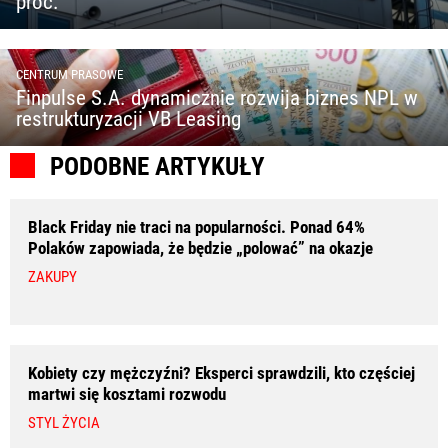
proc.
CENTRUM PRASOWE
Finpulse S.A. dynamicznie rozwija biznes NPL w
restrukturyzacji VB Leasing
PODOBNE ARTYKUŁY
Black Friday nie traci na popularności. Ponad 64%
Polaków zapowiada, że będzie „polować” na okazje
ZAKUPY
Kobiety czy mężczyźni? Eksperci sprawdzili, kto częściej
martwi się kosztami rozwodu
STYL ŻYCIA