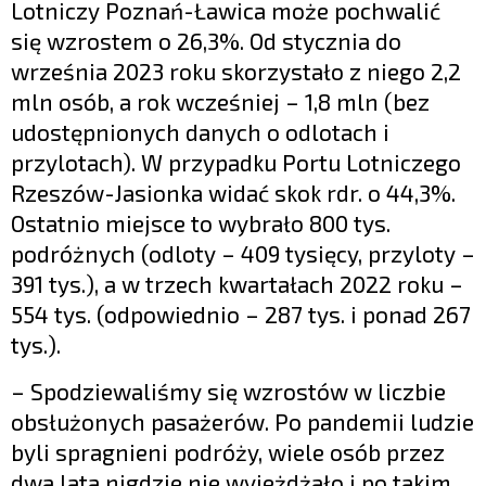
Lotniczy Poznań-Ławica może pochwalić
się wzrostem o 26,3%. Od stycznia do
września 2023 roku skorzystało z niego 2,2
mln osób, a rok wcześniej – 1,8 mln (bez
udostępnionych danych o odlotach i
przylotach). W przypadku Portu Lotniczego
Rzeszów-Jasionka widać skok rdr. o 44,3%.
Ostatnio miejsce to wybrało 800 tys.
podróżnych (odloty – 409 tysięcy, przyloty –
391 tys.), a w trzech kwartałach 2022 roku –
554 tys. (odpowiednio – 287 tys. i ponad 267
tys.).
– Spodziewaliśmy się wzrostów w liczbie
obsłużonych pasażerów. Po pandemii ludzie
byli spragnieni podróży, wiele osób przez
dwa lata nigdzie nie wyjeżdżało i po takim