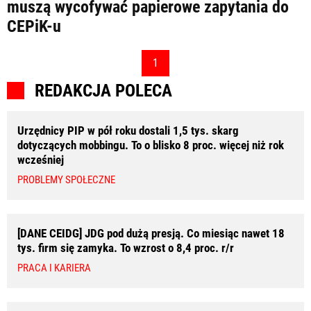
LIFESTYLE
muszą wycofywać papierowe zapytania do
CEPiK-u
OPINIE I KOMENTARZE
1
REDAKCJA POLECA
Urzędnicy PIP w pół roku dostali 1,5 tys. skarg
dotyczących mobbingu. To o blisko 8 proc. więcej niż rok
wcześniej
PROBLEMY SPOŁECZNE
[DANE CEIDG] JDG pod dużą presją. Co miesiąc nawet 18
tys. firm się zamyka. To wzrost o 8,4 proc. r/r
PRACA I KARIERA