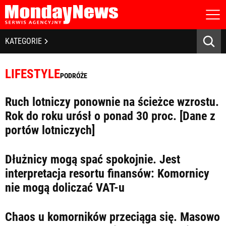
STRONA GŁÓWNA
BIZNES I GOSPODARKA
KATEGORIE
O NAS
POLITYKA PRYWATNOŚCI
BANKOWOŚĆ I FINANSE
REGULAMIN
LIFESTYLE
PODRÓŻE
LICENCJA
NOWE TECHNOLOGIE
REJESTRACJA
Ruch lotniczy ponownie na ścieżce wzrostu.
KONTAKT
SPOŁECZEŃSTWO
Rok do roku urósł o ponad 30 proc. [Dane z
portów lotniczych]
EDUKACJA
MEDIA
Dłużnicy mogą spać spokojnie. Jest
interpretacja resortu finansów: Komornicy
Zapamiętaj mnie
ZDROWIE I URODA
Zapomniałeś hasła?
Kliknij tutaj
nie mogą doliczać VAT-u
zaloguj się
KULTURA
Chaos u komorników przeciąga się. Masowo