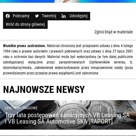
Polecamy
Tweetnij
Udostępnij
Wróć do strony głównej
Zgłoś błąd w materiale
Wszelkie prawa zastrzeżone.
Materiał chroniony jest przepisami ustawy z dnia 4 lutego
1994 roku o prawie autorskim i prawach pokrewnych oraz ustawy z dnia 27 lipca 2001
roku o ochronie baz danych. Materiał może być wykorzystany (w tym dalej publicznie
udostępniany) wyłącznie przez zarejestrowanych Użytkowników serwisu, tj.
dziennikarzy/media. Jakiekolwiek wykorzystywanie przez nieuprawnione osoby (poza
przewidzianymi przez przepisy prawa wyjątkami) jest zabronione.
NAJNOWSZE NEWSY
CENTRUM PRASOWE
Trzy lata postępowań sanacyjnych VB Leasing SA
i VB Leasing SA Automotive SKA [RAPORT]