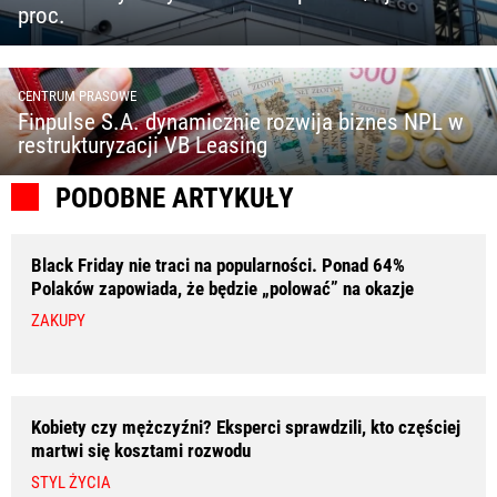
proc.
CENTRUM PRASOWE
Finpulse S.A. dynamicznie rozwija biznes NPL w
restrukturyzacji VB Leasing
PODOBNE ARTYKUŁY
Black Friday nie traci na popularności. Ponad 64%
Polaków zapowiada, że będzie „polować” na okazje
ZAKUPY
Kobiety czy mężczyźni? Eksperci sprawdzili, kto częściej
martwi się kosztami rozwodu
STYL ŻYCIA