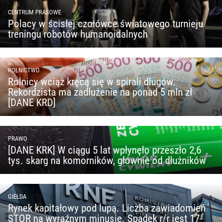
CENTRUM PRASOWE
Polacy w ścisłej czołówce światowego turnieju
treningu robotów humanoidalnych
ROLNICTWO
Rolnicy wciąż kręcą się w spirali długów.
Rekordzista ma zadłużenie na ponad 5 mln zł
[DANE KRD]
PRAWO
[DANE KRK] W ciągu 5 lat wpłynęło przeszło 2,6
tys. skarg na komorników, głównie od dłużników
GIEŁDA
Rynek kapitałowy pod lupą. Liczba zawiadomień
STOR na wyraźnym minusie. Spadek r/r jest 17-