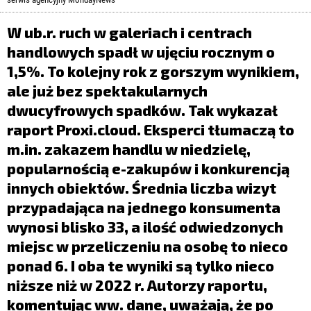
LIFESTYLE
W ub.r. ruch w galeriach i centrach
OPINIE I KOMENTARZE
handlowych spadł w ujęciu rocznym o
1,5%. To kolejny rok z gorszym wynikiem,
ale już bez spektakularnych
dwucyfrowych spadków. Tak wykazał
raport Proxi.cloud. Eksperci tłumaczą to
m.in. zakazem handlu w niedzielę,
popularnością e-zakupów i konkurencją
innych obiektów. Średnia liczba wizyt
przypadająca na jednego konsumenta
wynosi blisko 33, a ilość odwiedzonych
miejsc w przeliczeniu na osobę to nieco
ponad 6. I oba te wyniki są tylko nieco
niższe niż w 2022 r. Autorzy raportu,
komentując ww. dane, uważają, że po