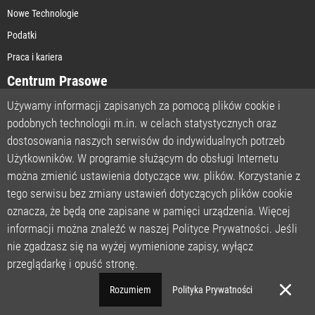
Nowe Technologie
Podatki
Praca i kariera
Centrum Prasowe
Używamy informacji zapisanych za pomocą plików cookie i
podobnych technologii m.in. w celach statystycznych oraz
STRONA GŁÓWNA
dostosowania naszych serwisów do indywidualnych potrzeb
O NAS
Użytkowników. W programie służącym do obsługi Internetu
można zmienić ustawienia dotyczące ww. plików. Korzystanie z
POLITYKA PRYWATNOŚCI
tego serwisu bez zmiany ustawień dotyczących plików cookie
REGULAMIN
oznacza, że będą one zapisane w pamięci urządzenia. Więcej
LICENCJA
informacji można znaleźć w naszej Polityce Prywatności. Jeśli
REJESTRACJA
nie zgadzasz się na wyżej wymienione zapisy, wyłącz
KONTAKT
przeglądarkę i opuść stronę.
POMOC TECHNICZNA
Rozumiem
Polityka Prywatności
© MondayNews Polska | Wszelkie prawa zastrzeżone.