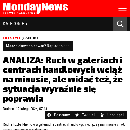
STRONA GŁÓWNA
BIZNES I GOSPODARKA
KATEGORIE
O NAS
POLITYKA PRYWATNOŚCI
BANKOWOŚĆ I FINANSE
LIFESTYLE
ZAKUPY
REGULAMIN
LICENCJA
Masz ciekawego newsa? Napisz do nas
NOWE TECHNOLOGIE
REJESTRACJA
ANALIZA: Ruch w galeriach i
KONTAKT
SPOŁECZEŃSTWO
centrach handlowych wciąż
na minusie, ale widać też, że
EDUKACJA
sytuacja wyraźnie się
MEDIA
poprawia
Zapamiętaj mnie
ZDROWIE I URODA
Zapomniałeś hasła?
Kliknij tutaj
Dodano: 13 lutego 2024, 07:43
zaloguj się
Polecamy
Tweetnij
Udostępnij
KULTURA
Ruch i liczba klientów w galeriach i centrach handlowych wciąż są na minusie / Fot.
serwis agencyjny MondayNews