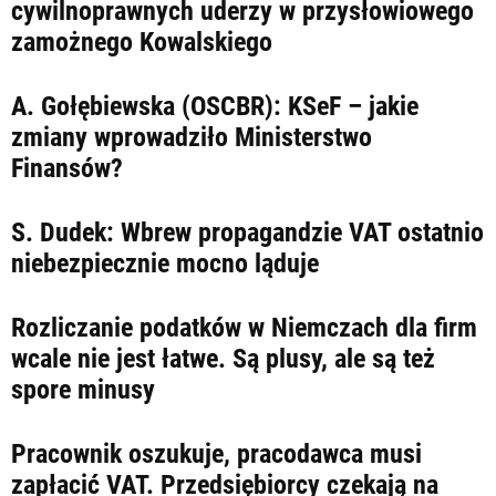
LIFESTYLE
cywilnoprawnych uderzy w przysłowiowego
zamożnego Kowalskiego
OPINIE I KOMENTARZE
A. Gołębiewska (OSCBR): KSeF – jakie
zmiany wprowadziło Ministerstwo
Finansów?
S. Dudek: Wbrew propagandzie VAT ostatnio
niebezpiecznie mocno ląduje
Rozliczanie podatków w Niemczach dla firm
wcale nie jest łatwe. Są plusy, ale są też
spore minusy
Pracownik oszukuje, pracodawca musi
zapłacić VAT. Przedsiębiorcy czekają na