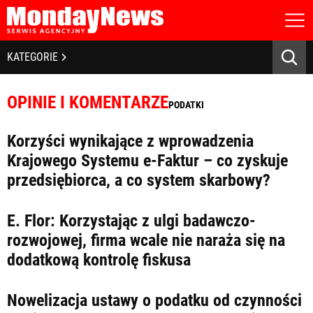
STRONA GŁÓWNA
BIZNES I GOSPODARKA
KATEGORIE
O NAS
POLITYKA PRYWATNOŚCI
BANKOWOŚĆ I FINANSE
REGULAMIN
OPINIE I KOMENTARZE
PODATKI
LICENCJA
NOWE TECHNOLOGIE
REJESTRACJA
Korzyści wynikające z wprowadzenia
KONTAKT
SPOŁECZEŃSTWO
Krajowego Systemu e-Faktur – co zyskuje
przedsiębiorca, a co system skarbowy?
EDUKACJA
MEDIA
E. Flor: Korzystając z ulgi badawczo-
rozwojowej, firma wcale nie naraża się na
Zapamiętaj mnie
ZDROWIE I URODA
Zapomniałeś hasła?
Kliknij tutaj
dodatkową kontrolę fiskusa
zaloguj się
KULTURA
Nowelizacja ustawy o podatku od czynności