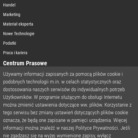
Handel
Marketing
Materiał eksperta
Nowe Technologie
Podatki
Praca i kariera
Centrum Prasowe
Używamy informacji zapisanych za pomocą plików cookie i
podobnych technologii m.in. w celach statystycznych oraz
STRONA GŁÓWNA
dostosowania naszych serwisów do indywidualnych potrzeb
O NAS
Użytkowników. W programie służącym do obsługi Internetu
można zmienić ustawienia dotyczące ww. plików. Korzystanie z
POLITYKA PRYWATNOŚCI
tego serwisu bez zmiany ustawień dotyczących plików cookie
REGULAMIN
oznacza, że będą one zapisane w pamięci urządzenia. Więcej
LICENCJA
informacji można znaleźć w naszej Polityce Prywatności. Jeśli
REJESTRACJA
nie zgadzasz się na wyżej wymienione zapisy, wyłącz