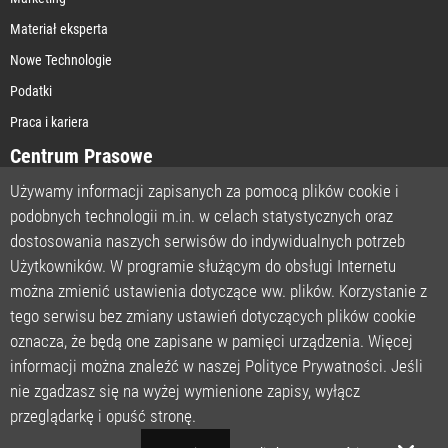
Materiał eksperta
Nowe Technologie
Podatki
Praca i kariera
Centrum Prasowe
Używamy informacji zapisanych za pomocą plików cookie i
podobnych technologii m.in. w celach statystycznych oraz
STRONA GŁÓWNA
dostosowania naszych serwisów do indywidualnych potrzeb
O NAS
Użytkowników. W programie służącym do obsługi Internetu
można zmienić ustawienia dotyczące ww. plików. Korzystanie z
POLITYKA PRYWATNOŚCI
tego serwisu bez zmiany ustawień dotyczących plików cookie
REGULAMIN
oznacza, że będą one zapisane w pamięci urządzenia. Więcej
LICENCJA
informacji można znaleźć w naszej Polityce Prywatności. Jeśli
REJESTRACJA
nie zgadzasz się na wyżej wymienione zapisy, wyłącz
KONTAKT
przeglądarkę i opuść stronę.
POMOC TECHNICZNA