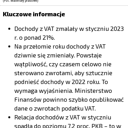
LIFESTYLE
(Fot. Materiały prasowe)
Kluczowe informacje
OPINIE I KOMENTARZE
Dochody z VAT zmalały w styczniu 2023
r. o ponad 21%.
Na przełomie roku dochody z VAT
dziwnie się zmieniały. Powstaje
wątpliwość, czy czasem celowo nie
sterowano zwrotami, aby sztucznie
podnieść dochody w 2022 roku. To
wymaga wyjaśnienia. Ministerstwo
Finansów powinno szybko opublikować
dane o zwrotach podatku VAT.
Relacja dochodów z VAT w styczniu
spadła do poziomu 7,2 proc. PKB – to w