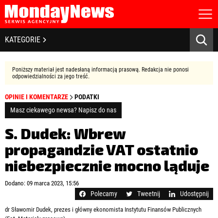
STRONA GŁÓWNA
BIZNES I GOSPODARKA
KATEGORIE
O NAS
POLITYKA PRYWATNOŚCI
BANKOWOŚĆ I FINANSE
REGULAMIN
Poniższy materiał jest nadesłaną informacją prasową. Redakcja nie ponosi
LICENCJA
odpowiedzialności za jego treść.
NOWE TECHNOLOGIE
REJESTRACJA
OPINIE I KOMENTARZE
PODATKI
KONTAKT
SPOŁECZEŃSTWO
Masz ciekawego newsa? Napisz do nas
EDUKACJA
S. Dudek: Wbrew
propagandzie VAT ostatnio
MEDIA
niebezpiecznie mocno ląduje
Zapamiętaj mnie
ZDROWIE I URODA
Zapomniałeś hasła?
Kliknij tutaj
Dodano: 09 marca 2023, 15:56
zaloguj się
Polecamy
Tweetnij
Udostępnij
KULTURA
dr Sławomir Dudek, prezes i główny ekonomista Instytutu Finansów Publicznych