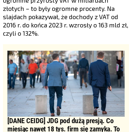
ogromne przyrosty VAT w miliardach
złotych – to były ogromne procenty. Na
slajdach pokazywał, że dochody z VAT od
2016 r. do końca 2023 r. wzrosły o 163 mld zł,
czyli o 132%.
[DANE CEIDG] JDG pod dużą presją. Co
miesiąc nawet 18 tys. firm się zamyka. To