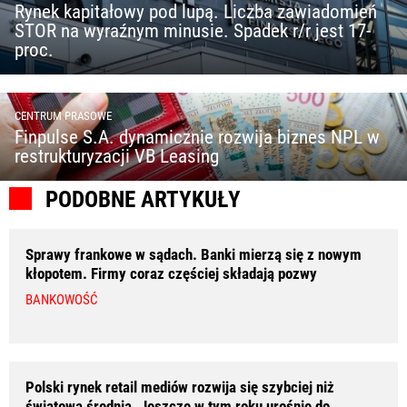
Rynek kapitałowy pod lupą. Liczba zawiadomień
STOR na wyraźnym minusie. Spadek r/r jest 17-
proc.
CENTRUM PRASOWE
Finpulse S.A. dynamicznie rozwija biznes NPL w
restrukturyzacji VB Leasing
PODOBNE ARTYKUŁY
Sprawy frankowe w sądach. Banki mierzą się z nowym
kłopotem. Firmy coraz częściej składają pozwy
BANKOWOŚĆ
Polski rynek retail mediów rozwija się szybciej niż
światowa średnia. Jeszcze w tym roku urośnie do