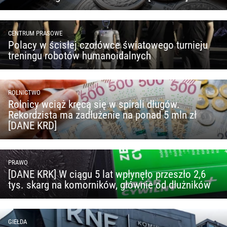
CENTRUM PRASOWE
Polacy w ścisłej czołówce światowego turnieju
treningu robotów humanoidalnych
ROLNICTWO
Rolnicy wciąż kręcą się w spirali długów.
Rekordzista ma zadłużenie na ponad 5 mln zł
[DANE KRD]
PRAWO
[DANE KRK] W ciągu 5 lat wpłynęło przeszło 2,6
tys. skarg na komorników, głównie od dłużników
GIEŁDA