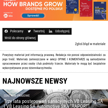
Polecamy
Tweetnij
Udostępnij
Wróć do strony głównej
Zgłoś błąd w materiale
Powyższy materiał jest informacją prasową. Redakcja nie ponosi odpowiedzialności za
jego treść. Materiały zamieszczane w sekcji OPINIE I KOMENTARZE są samodzielnie
opracowywane przez osoby i/lub podmioty trzecie. Materiały te mogą być bezpłatnie
wykorzystywane przez dziennikarzy/media.
NAJNOWSZE NEWSY
CENTRUM PRASOWE
Trzy lata postępowań sanacyjnych VB Leasing SA
i VB Leasing SA Automotive SKA [RAPORT]