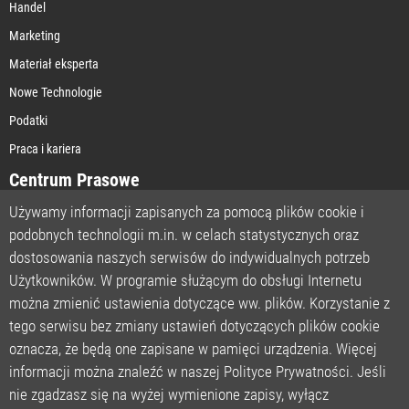
Handel
Marketing
Materiał eksperta
Nowe Technologie
Podatki
Praca i kariera
Centrum Prasowe
Używamy informacji zapisanych za pomocą plików cookie i
podobnych technologii m.in. w celach statystycznych oraz
STRONA GŁÓWNA
dostosowania naszych serwisów do indywidualnych potrzeb
O NAS
Użytkowników. W programie służącym do obsługi Internetu
można zmienić ustawienia dotyczące ww. plików. Korzystanie z
POLITYKA PRYWATNOŚCI
tego serwisu bez zmiany ustawień dotyczących plików cookie
REGULAMIN
oznacza, że będą one zapisane w pamięci urządzenia. Więcej
LICENCJA
informacji można znaleźć w naszej Polityce Prywatności. Jeśli
REJESTRACJA
nie zgadzasz się na wyżej wymienione zapisy, wyłącz