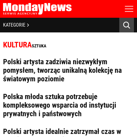
STRONA GŁÓWNA
BIZNES I GOSPODARKA
KATEGORIE
O NAS
POLITYKA PRYWATNOŚCI
BANKOWOŚĆ I FINANSE
REGULAMIN
KULTURA
SZTUKA
LICENCJA
NOWE TECHNOLOGIE
REJESTRACJA
Polski artysta zadziwia niezwykłym
KONTAKT
SPOŁECZEŃSTWO
pomysłem, tworząc unikalną kolekcję na
światowym poziomie
EDUKACJA
MEDIA
Polska młoda sztuka potrzebuje
kompleksowego wsparcia od instytucji
Zapamiętaj mnie
ZDROWIE I URODA
Zapomniałeś hasła?
Kliknij tutaj
prywatnych i państwowych
zaloguj się
KULTURA
Polski artysta idealnie zatrzymał czas w