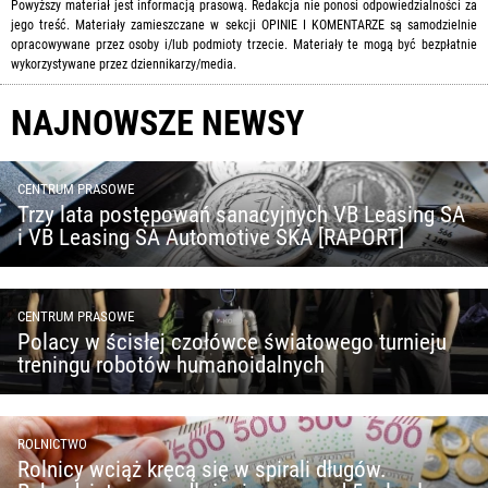
Powyższy materiał jest informacją prasową. Redakcja nie ponosi odpowiedzialności za
jego treść. Materiały zamieszczane w sekcji OPINIE I KOMENTARZE są samodzielnie
opracowywane przez osoby i/lub podmioty trzecie. Materiały te mogą być bezpłatnie
wykorzystywane przez dziennikarzy/media.
NAJNOWSZE NEWSY
CENTRUM PRASOWE
Trzy lata postępowań sanacyjnych VB Leasing SA
i VB Leasing SA Automotive SKA [RAPORT]
CENTRUM PRASOWE
Polacy w ścisłej czołówce światowego turnieju
treningu robotów humanoidalnych
ROLNICTWO
Rolnicy wciąż kręcą się w spirali długów.