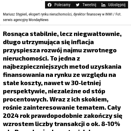
LIFESTYLE
Polecamy
Tweetnij
Udostępnij
OPINIE I KOMENTARZE
Mariusz Stępień, ekspert rynku nieruchomości, dyrektor finansowy w INWI / Fot.
serwis agencyjny MondayNews
Rosnąca stabilnie, lecz niegwałtownie,
długo utrzymująca się inflacja
przyspiesza rozwój najmu zwrotnego
nieruchomości. To jedna z
najbezpieczniejszych metod uzyskania
finansowania na rynku ze względu na
stałe koszty, nawet w 30-letniej
perspektywie, niezależne od stóp
procentowych. Wraz z ich skokiem,
rośnie zainteresowanie tematem. Cały
2024 rok prawdopodobnie zakończy się
wzrostem liczby transakcji o ok. 8-10%