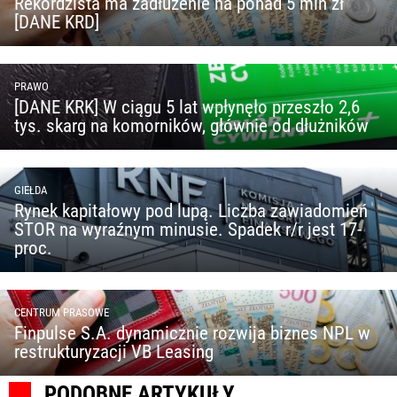
Rekordzista ma zadłużenie na ponad 5 mln zł
[DANE KRD]
PRAWO
[DANE KRK] W ciągu 5 lat wpłynęło przeszło 2,6
tys. skarg na komorników, głównie od dłużników
GIEŁDA
Rynek kapitałowy pod lupą. Liczba zawiadomień
STOR na wyraźnym minusie. Spadek r/r jest 17-
proc.
CENTRUM PRASOWE
Finpulse S.A. dynamicznie rozwija biznes NPL w
restrukturyzacji VB Leasing
PODOBNE ARTYKUŁY