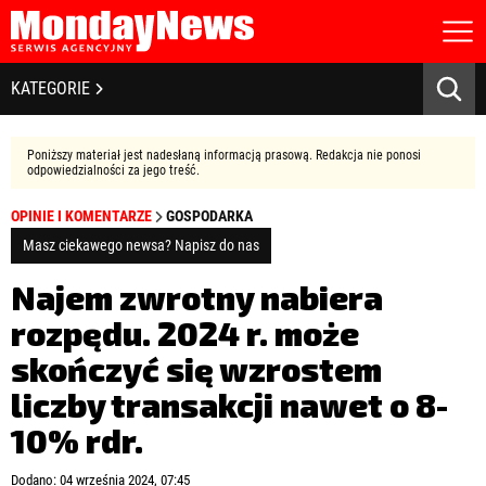
STRONA GŁÓWNA
BIZNES I GOSPODARKA
KATEGORIE
O NAS
POLITYKA PRYWATNOŚCI
BANKOWOŚĆ I FINANSE
REGULAMIN
Poniższy materiał jest nadesłaną informacją prasową. Redakcja nie ponosi
LICENCJA
odpowiedzialności za jego treść.
NOWE TECHNOLOGIE
REJESTRACJA
OPINIE I KOMENTARZE
GOSPODARKA
KONTAKT
SPOŁECZEŃSTWO
Masz ciekawego newsa? Napisz do nas
EDUKACJA
Najem zwrotny nabiera
rozpędu. 2024 r. może
MEDIA
skończyć się wzrostem
Zapamiętaj mnie
ZDROWIE I URODA
Zapomniałeś hasła?
Kliknij tutaj
liczby transakcji nawet o 8-
zaloguj się
10% rdr.
KULTURA
Dodano: 04 września 2024, 07:45