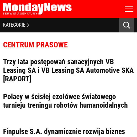
STRONA GŁÓWNA
BIZNES I GOSPODARKA
KATEGORIE
O NAS
POLITYKA PRYWATNOŚCI
BANKOWOŚĆ I FINANSE
REGULAMIN
CENTRUM PRASOWE
LICENCJA
NOWE TECHNOLOGIE
REJESTRACJA
Trzy lata postępowań sanacyjnych VB
KONTAKT
SPOŁECZEŃSTWO
Leasing SA i VB Leasing SA Automotive SKA
[RAPORT]
EDUKACJA
MEDIA
Polacy w ścisłej czołówce światowego
turnieju treningu robotów humanoidalnych
Zapamiętaj mnie
ZDROWIE I URODA
Zapomniałeś hasła?
Kliknij tutaj
zaloguj się
KULTURA
Finpulse S.A. dynamicznie rozwija biznes