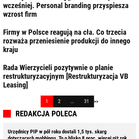
wcześniej. Personal branding przyspiesza
wzrost firm
Firmy w Polsce reagują na cła. Co trzecia
rozważa przeniesienie produkcji do innego
kraju
Rada Wierzycieli pozytywnie o planie
restrukturyzacyjnym [Restrukturyzacja VB
Leasing]
1
2
...
31
>>
REDAKCJA POLECA
Urzędnicy PIP w pół roku dostali 1,5 tys. skarg
dotyczących mobbingu. To o blisko 8 proc. więcej niż rok