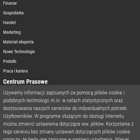
Finanse
Gospodarka
Handel
Marketing
Materiał eksperta
Nowe Technologie
Podatki
Praca i kariera
Centrum Prasowe
Używamy informacji zapisanych za pomocą plików cookie i
podobnych technologii m.in. w celach statystycznych oraz
STRONA GŁÓWNA
dostosowania naszych serwisów do indywidualnych potrzeb
O NAS
Użytkowników. W programie służącym do obsługi Internetu
można zmienić ustawienia dotyczące ww. plików. Korzystanie z
POLITYKA PRYWATNOŚCI
tego serwisu bez zmiany ustawień dotyczących plików cookie
REGULAMIN
oznacza, że będą one zapisane w pamięci urządzenia. Więcej