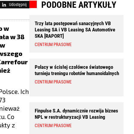
PODOBNE ARTYKUŁY
Udostępnij
Trzy lata postępowań sanacyjnych VB
o w
Leasing SA i VB Leasing SA Automotive
ała w 38
SKA [RAPORT]
aw
CENTRUM PRASOWE
rwszego
Carrefour
Polacy w ścisłej czołówce światowego
nież
turnieju treningu robotów humanoidalnych
CENTRUM PRASOWE
olsce. Ich
73
onieważ
Finpulse S.A. dynamicznie rozwija biznes
u. Co
NPL w restrukturyzacji VB Leasing
kty z
CENTRUM PRASOWE