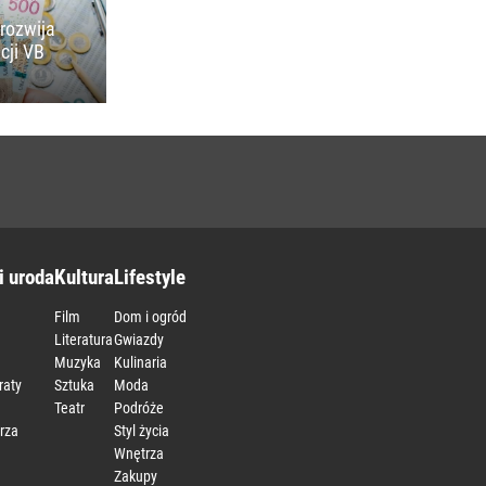
rozwija
cji VB
i uroda
Kultura
Lifestyle
Film
Dom i ogród
Literatura
Gwiazdy
Muzyka
Kulinaria
raty
Sztuka
Moda
Teatr
Podróże
rza
Styl życia
Wnętrza
Zakupy