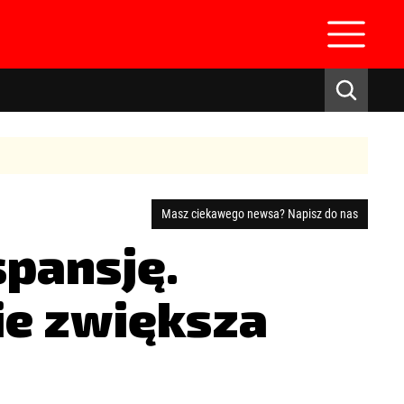
Masz ciekawego newsa? Napisz do nas
spansję.
zaloguj się
ie zwiększa