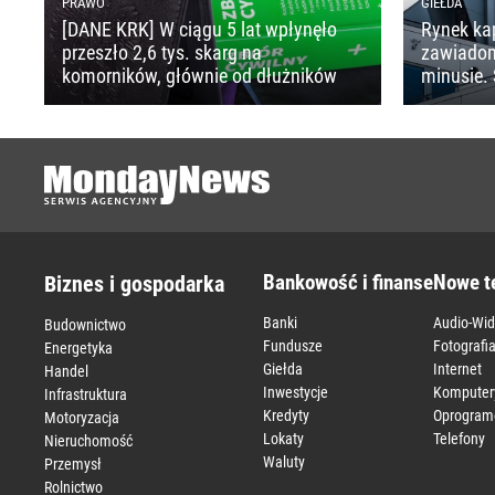
PRAWO
GIEŁDA
[DANE KRK] W ciągu 5 lat wpłynęło
Rynek ka
przeszło 2,6 tys. skarg na
zawiado
komorników, głównie od dłużników
minusie. 
Bankowość i finanse
Nowe t
Biznes i gospodarka
Banki
Audio-Wi
Budownictwo
Fundusze
Fotografi
Energetyka
Giełda
Internet
Handel
Inwestycje
Komputer
Infrastruktura
Kredyty
Oprogram
Motoryzacja
Lokaty
Telefony
Nieruchomość
Waluty
Przemysł
Rolnictwo