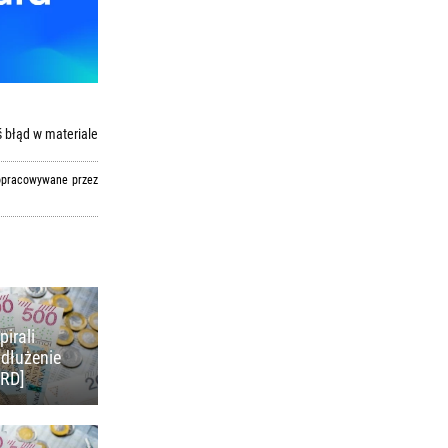
 błąd w materiale
 opracowywane przez
pirali
adłużenie
KRD]