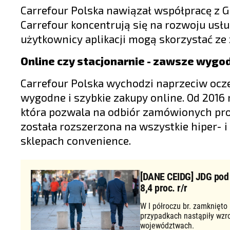
Carrefour Polska nawiązał współpracę z Gl
Carrefour koncentrują się na rozwoju usł
użytkownicy aplikacji mogą skorzystać z
Online czy stacjonarnie - zawsze wygo
Carrefour Polska wychodzi naprzeciw ocze
wygodne i szybkie zakupy online. Od 2016 
która pozwala na odbiór zamówionych pr
została rozszerzona na wszystkie hiper- i
sklepach convenience.
[DANE CEIDG] JDG pod d
8,4 proc. r/r
W I półroczu br. zamknięto
przypadkach nastąpiły wzr
województwach.