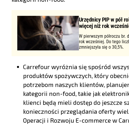
Urzędnicy PIP w pół ro
więcej niż rok wcześni
W pierwszym półroczu br. d
rok wcześniej. Do tego lic
zmniejszyła się o 30,5%.
Carrefour wyróżnia się spośród wszy
produktów spożywczych, który obecni
potrzebom naszych klientów, planujem
kategorii non-food, takie jak elektroni
klienci będą mieli dostęp do jeszcze
konieczności przeglądania oferty wie
Operacji i Rozwoju E-commerce w Carr