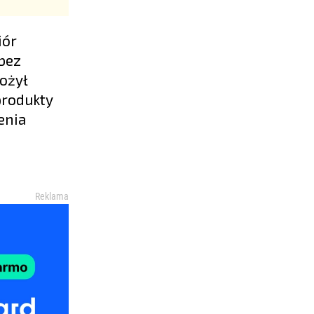
iór
 bez
ożył
produkty
enia
Reklama