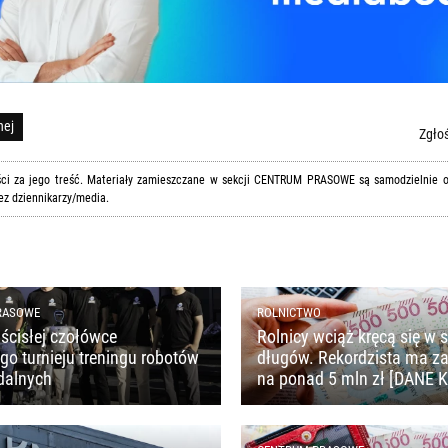
nej
Zgłoś
ości za jego treść. Materiały zamieszczane w sekcji CENTRUM PRASOWE są samodzielnie
ez dziennikarzy/media.
RASOWE
ROLNICTWO
ścisłej czołówce
Rolnicy wciąż kręcą się w s
o turnieju treningu robotów
długów. Rekordzista ma z
dalnych
na ponad 5 mln zł [DANE 