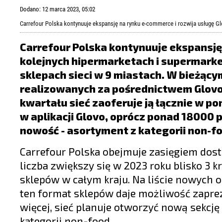
LIFESTYLE
Dodano: 12 marca 2023, 05:02
OPINIE I KOMENTARZE
Carrefour Polska kontynuuje ekspansję na rynku e-commerce i rozwija usługę Gl
Carrefour Polska kontynuuje ekspansję
kolejnych hipermarketach i supermarke
sklepach sieci w 9 miastach. W bieżący
realizowanych za pośrednictwem Glovo 
kwartału sieć zaoferuje ją łącznie w p
w aplikacji Glovo, oprócz ponad 18000 
nowość - asortyment z kategorii non-f
Carrefour Polska obejmuje zasięgiem dost
liczba zwiększy się w 2023 roku blisko 3 k
sklepów w całym kraju. Na liście nowych 
ten format sklepów daje możliwość zapre
więcej, sieć planuje otworzyć nową sekcj
kategorii non-food.