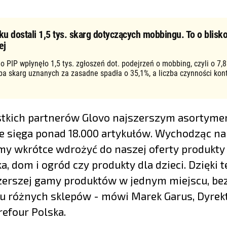
ku dostali 1,5 tys. skarg dotyczących mobbingu. To o blisko
ej
o PIP wpłynęło 1,5 tys. zgłoszeń dot. podejrzeń o mobbing, czyli o 7,8
zba skarg uznanych za zasadne spadła o 35,1%, a liczba czynności kon
stkich partnerów Glovo najszerszym asortym
e sięga ponad 18.000 artykułów. Wychodząc n
y wkrótce wdrożyć do naszej oferty produkty
ka, dom i ogród czy produkty dla dzieci. Dzięki 
 szerszej gamy produktów w jednym miejscu, be
lu różnych sklepów - mówi Marek Garus, Dyrekt
efour Polska.