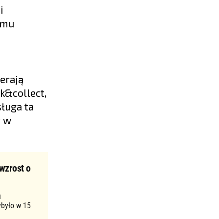
i
emu
erają
k&collect,
ługa ta
t w
wzrost o
u
ybyło w 15