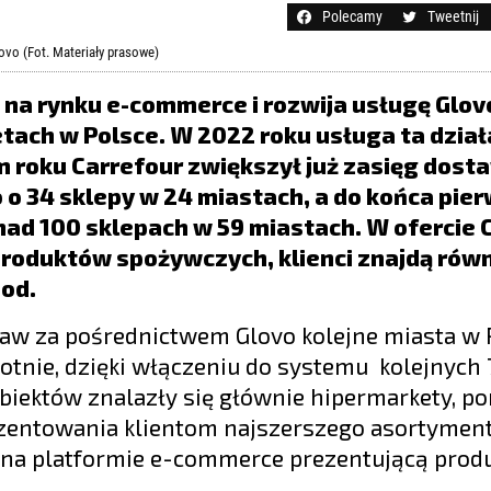
Polecamy
Tweetnij
ovo (Fot. Materiały prasowe)
 na rynku e-commerce i rozwija usługę Glov
tach w Polsce. W 2022 roku usługa ta dział
m roku Carrefour zwiększył już zasięg dost
o 34 sklepy w 24 miastach, a do końca pie
onad 100 sklepach w 59 miastach. W ofercie 
produktów spożywczych, klienci znajdą rów
ood.
aw za pośrednictwem Glovo kolejne miasta w P
rotnie, dzięki włączeniu do systemu kolejnych 
obiektów znalazły się głównie hipermarkety, p
zentowania klientom najszerszego asortyment
ę na platformie e-commerce prezentującą produ