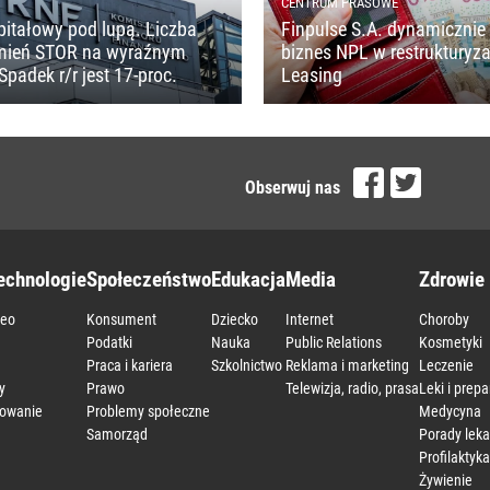
CENTRUM PRASOWE
pitałowy pod lupą. Liczba
Finpulse S.A. dynamicznie 
mień STOR na wyraźnym
biznes NPL w restrukturyza
Spadek r/r jest 17-proc.
Leasing
Obserwuj nas
echnologie
Społeczeństwo
Edukacja
Media
Zdrowie 
deo
Konsument
Dziecko
Internet
Choroby
a
Podatki
Nauka
Public Relations
Kosmetyki
Praca i kariera
Szkolnictwo
Reklama i marketing
Leczenie
y
Prawo
Telewizja, radio, prasa
Leki i prepa
owanie
Problemy społeczne
Medycyna
Samorząd
Porady leka
Profilaktyka
Żywienie