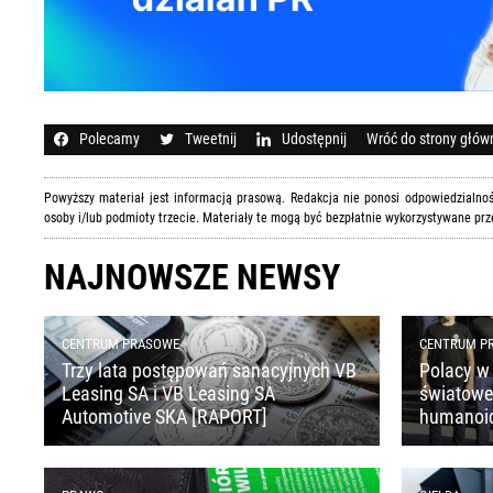
Polecamy
Tweetnij
Udostępnij
Wróć do strony głów
Powyższy materiał jest informacją prasową. Redakcja nie ponosi odpowiedzialn
osoby i/lub podmioty trzecie. Materiały te mogą być bezpłatnie wykorzystywane prz
NAJNOWSZE NEWSY
CENTRUM PRASOWE
CENTRUM P
Trzy lata postępowań sanacyjnych VB
Polacy w 
Leasing SA i VB Leasing SA
światoweg
Automotive SKA [RAPORT]
humanoi