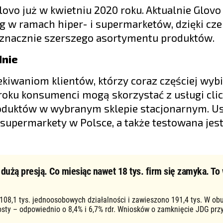
ovo już w kwietniu 2020 roku. Aktualnie Glovo 
ug w ramach hiper- i supermarketów, dzięki cz
e znacznie szerszego asortymentu produktów.
dnie
kiwaniom klientów, którzy coraz częściej wybi
roku konsumenci mogą skorzystać z usługi clic
oduktów w wybranym sklepie stacjonarnym. Us
 supermarkety w Polsce, a także testowana jes
użą presją. Co miesiąc nawet 18 tys. firm się zamyka. To 
 108,1 tys. jednoosobowych działalności i zawieszono 191,4 tys. W ob
osty – odpowiednio o 8,4% i 6,7% rdr. Wniosków o zamknięcie JDG prz