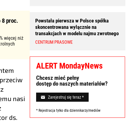
 8 proc.
Powstała pierwsza w Polsce spółka
skoncentrowana wyłącznie na
transakcjach w modelu najmu zwrotnego
% więcej niż
CENTRUM PRASOWE
trolnych
ALERT MondayNews
entem
Chcesz mieć pełny
aprzeciw
dostęp do naszych materiałów?
 z
Zarejestruj się teraz *
temu nasi
z
* Rejestracja tylko dla dziennikarzy/mediów
or ds.