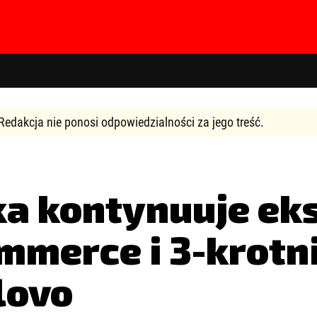
Redakcja nie ponosi odpowiedzialności za jego treść.
ka kontynuuje ek
hasła?
Kliknij tutaj
merce i 3-krotn
lovo