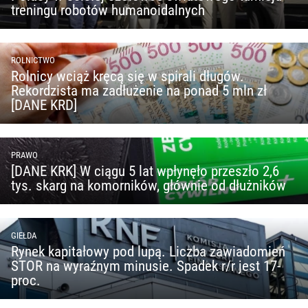
treningu robotów humanoidalnych
ROLNICTWO
Rolnicy wciąż kręcą się w spirali długów.
Rekordzista ma zadłużenie na ponad 5 mln zł
[DANE KRD]
PRAWO
[DANE KRK] W ciągu 5 lat wpłynęło przeszło 2,6
tys. skarg na komorników, głównie od dłużników
GIEŁDA
Rynek kapitałowy pod lupą. Liczba zawiadomień
STOR na wyraźnym minusie. Spadek r/r jest 17-
proc.