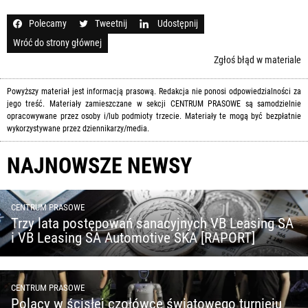
Polecamy
Tweetnij
Udostępnij
Wróć do strony głównej
Zgłoś błąd w materiale
Powyższy materiał jest informacją prasową. Redakcja nie ponosi odpowiedzialności za
jego treść. Materiały zamieszczane w sekcji CENTRUM PRASOWE są samodzielnie
opracowywane przez osoby i/lub podmioty trzecie. Materiały te mogą być bezpłatnie
wykorzystywane przez dziennikarzy/media.
NAJNOWSZE NEWSY
CENTRUM PRASOWE
Trzy lata postępowań sanacyjnych VB Leasing SA
i VB Leasing SA Automotive SKA [RAPORT]
CENTRUM PRASOWE
Polacy w ścisłej czołówce światowego turnieju