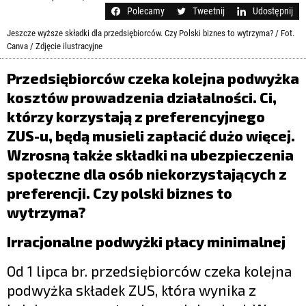
LIFESTYLE
Polecamy
Tweetnij
Udostępnij
OPINIE I KOMENTARZE
Jeszcze wyższe składki dla przedsiębiorców. Czy Polski biznes to wytrzyma? / Fot.
Canva / Zdjęcie ilustracyjne
Przedsiębiorc
ó
w czeka kolejna podwyżka
koszt
ó
w prowadzenia działalności. Ci,
kt
ó
rzy korzystają z preferencyjnego
ZUS-u, będą musieli zapł
aci
ć dużo więcej.
Wzrosną takż
e sk
ładki na ubezpieczenia
społeczne dla os
ó
b niekorzystających z
preferencji. Czy polski biznes to
wytrzyma?
Irracjonalne podwyżki płacy minimalnej
Od 1 lipca br. przedsiębiorców czeka kolejna
podwyżka składek ZUS, która wynika z