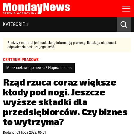
STRONA GŁÓWNA
BIZNES I GOSPODARKA
KATEGORIE
O NAS
POLITYKA PRYWATNOŚCI
BANKOWOŚĆ I FINANSE
REGULAMIN
Poniższy materiał jest nadesłaną informacją prasową. Redakcja nie ponosi
LICENCJA
odpowiedzialności za jego treść.
NOWE TECHNOLOGIE
REJESTRACJA
CENTRUM PRASOWE
KONTAKT
SPOŁECZEŃSTWO
Masz ciekawego newsa? Napisz do nas
EDUKACJA
Rząd rzuca coraz większe
kłody pod nogi. Jeszcze
MEDIA
wyższe składki dla
Zapamiętaj mnie
ZDROWIE I URODA
Zapomniałeś hasła?
Kliknij tutaj
przedsiębiorców. Czy biznes
zaloguj się
to wytrzyma?
KULTURA
Dodano: 03 lipca 2023, 06:01