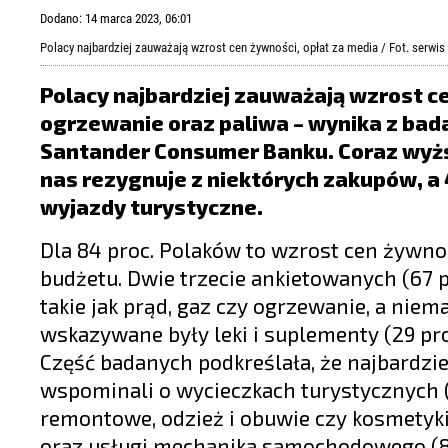
LIFESTYLE
Dodano: 14 marca 2023, 06:01
OPINIE I KOMENTARZE
Polacy najbardziej zauważają wzrost cen żywności, opłat za media / Fot. serw
Polacy najbardziej zauważają wzrost cen
ogrzewanie oraz paliwa – wynika z bad
Santander Consumer Banku. Coraz wyższ
nas rezygnuje z niektórych zakupów, a 
wyjazdy turystyczne.
Dla 84 proc. Polaków to wzrost cen żywno
budżetu. Dwie trzecie ankietowanych (67 
takie jak prąd, gaz czy ogrzewanie, a niem
wskazywane były leki i suplementy (29 proc
Część badanych podkreślała, że najbardziej
wspominali o wycieczkach turystycznych (
remontowe, odzież i obuwie czy kosmetyki
oraz usługi mechanika samochodowego (8 