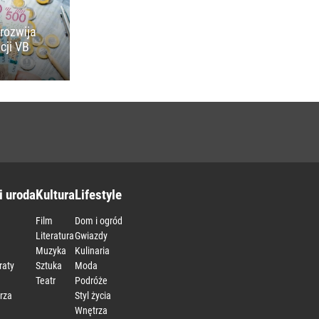
rozwija
cji VB
i uroda
Kultura
Lifestyle
Film
Dom i ogród
Literatura
Gwiazdy
Muzyka
Kulinaria
raty
Sztuka
Moda
Teatr
Podróże
rza
Styl życia
Wnętrza