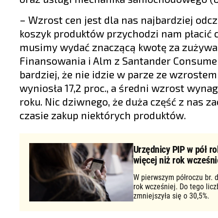
– Wzrost cen jest dla nas najbardziej od
koszyk produktów przychodzi nam płacić c
musimy wydać znaczącą kwotę za zużywan
Finansowania i Alm z Santander Consume
bardziej, że nie idzie w parze ze wzroste
wyniosła 17,2 proc., a średni wzrost wynag
roku. Nic dziwnego, że duża część z nas z
czasie zakup niektórych produktów.
Urzędnicy PIP w pół ro
więcej niż rok wcześni
W pierwszym półroczu br. d
rok wcześniej. Do tego lic
zmniejszyła się o 30,5%.