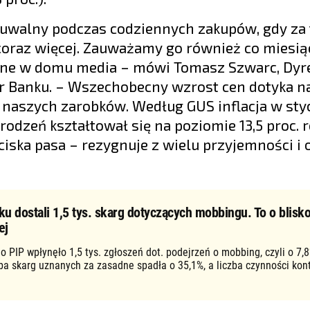
czuwalny podczas codziennych zakupów, gdy za 
oraz więcej. Zauważamy go również co miesiąc
e w domu media – mówi Tomasz Szwarc, Dyre
r Banku. – Wszechobecny wzrost cen dotyka n
m naszych zarobków. Według GUS inflacja w sty
rodzeń kształtował się na poziomie 13,5 proc. 
aciska pasa – rezygnuje z wielu przyjemności i
ku dostali 1,5 tys. skarg dotyczących mobbingu. To o blisko
ej
o PIP wpłynęło 1,5 tys. zgłoszeń dot. podejrzeń o mobbing, czyli o 7,8
zba skarg uznanych za zasadne spadła o 35,1%, a liczba czynności kon