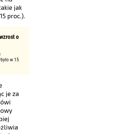
akie jak
5 proc.).
wzrost o
u
ybyło w 15
e
c je za
mówi
nowy
piej
żliwia