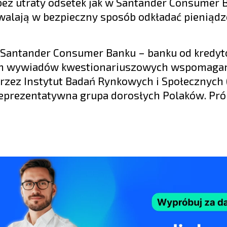
z utraty odsetek jak w Santander Consumer 
walają w bezpieczny sposób odkładać pieniądz
e Santander Consumer Banku – banku od kredy
ych wywiadów kwestionariuszowych wspomaga
zez Instytut Badań Rynkowych i Społecznych 
 reprezentatywna grupa dorosłych Polaków. Pró