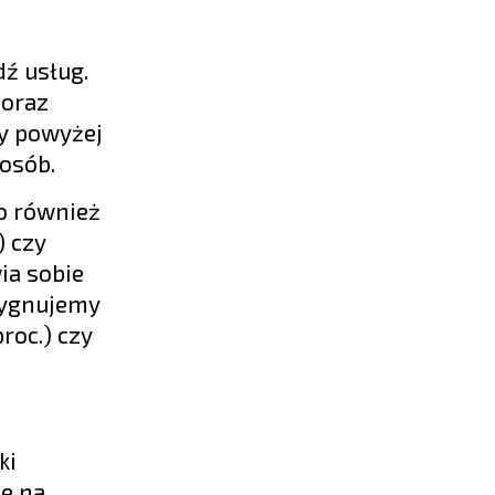
ź usług.
 oraz
zy powyżej
 osób.
to również
) czy
ia sobie
ezygnujemy
roc.) czy
ki
ze na