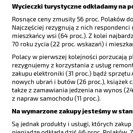
Wycieczki turystyczne odkładamy na p
Rosnące ceny zmusiły 56 proc. Polaków do
Najczęściej rezygnują z nich respondenci 
mieszkańcy wsi (64 proc.). Z kolei najbar
70 roku życia (22 proc. wskazań) i mieszka
Polacy w pierwszej kolejności porzucają 
rezygnujemy z korzystania z usług remonto
zakupu elektroniki (31 proc.) bądź sprzęt
nowych ubrań i butów (26 proc.), książek
także z zamawiania jedzenia na wynos (24 p
z napraw samochodu (11 proc.).
Na wymarzone zakupy jesteśmy w stan
Są jednak produkty i usługi, których zakup
pieniądze odkłada dziś 46 proc. Polaków.