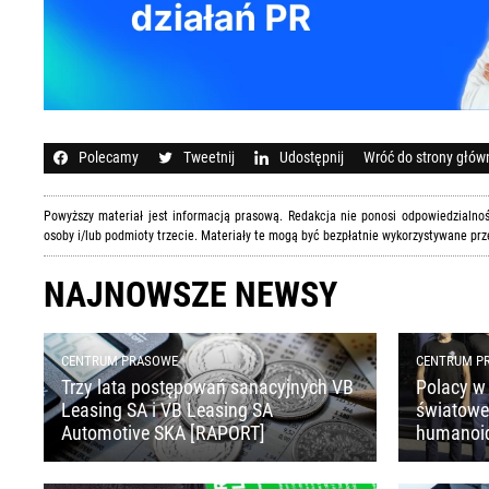
Polecamy
Tweetnij
Udostępnij
Wróć do strony głów
Powyższy materiał jest informacją prasową. Redakcja nie ponosi odpowiedzialn
osoby i/lub podmioty trzecie. Materiały te mogą być bezpłatnie wykorzystywane prz
NAJNOWSZE NEWSY
CENTRUM PRASOWE
CENTRUM P
Trzy lata postępowań sanacyjnych VB
Polacy w 
Leasing SA i VB Leasing SA
światoweg
Automotive SKA [RAPORT]
humanoi