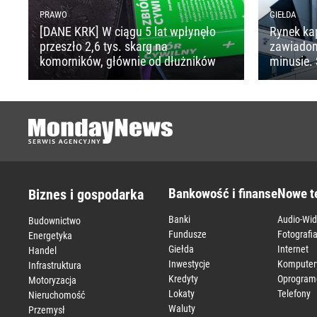
PRAWO
GIEŁDA
[DANE KRK] W ciągu 5 lat wpłynęło
Rynek ka
przeszło 2,6 tys. skarg na
zawiado
komorników, głównie od dłużników
minusie. 
Bankowość i finanse
Nowe t
Biznes i gospodarka
Banki
Audio-Wi
Budownictwo
Fundusze
Fotografi
Energetyka
Giełda
Internet
Handel
Inwestycje
Komputer
Infrastruktura
Kredyty
Oprogram
Motoryzacja
Lokaty
Telefony
Nieruchomość
Waluty
Przemysł