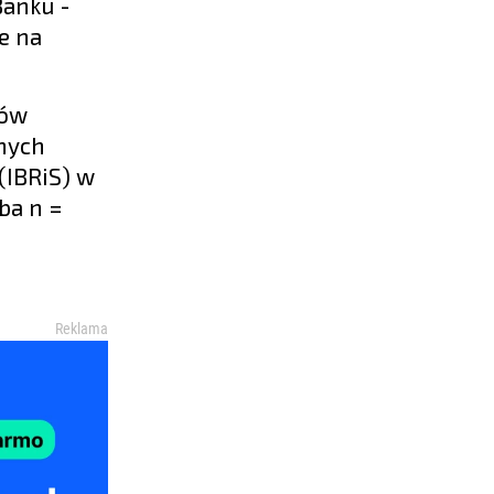
Banku -
e na
tów
nych
(IBRiS) w
ba n =
Reklama