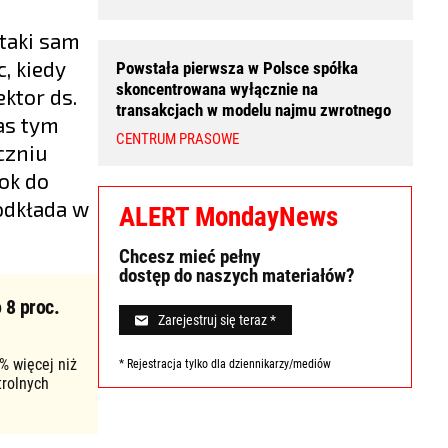
taki sam
, kiedy
Powstała pierwsza w Polsce spółka
skoncentrowana wyłącznie na
ktor ds.
transakcjach w modelu najmu zwrotnego
as tym
CENTRUM PRASOWE
czniu
rok do
 odkłada w
ALERT MondayNews
Chcesz mieć pełny
dostęp do naszych materiałów?
 8 proc.
Zarejestruj się teraz *
% więcej niż
* Rejestracja tylko dla dziennikarzy/mediów
trolnych