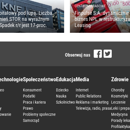
CENTRUM PRASOWE
pitałowy pod lupą. Liczba
Finpulse S.A. dynamicznie 
mień STOR na wyraźnym
biznes NPL w restrukturyza
Spadek r/r jest 17-proc.
Leasing
Obserwuj nas
echnologie
Społeczeństwo
Edukacja
Media
Zdrowie 
deo
Konsument
Dziecko
Internet
Choroby
a
Podatki
Nauka
Public Relations
Kosmetyki
Praca i kariera
Szkolnictwo
Reklama i marketing
Leczenie
y
Prawo
Telewizja, radio, prasa
Leki i prepa
owanie
Problemy społeczne
Medycyna
Samorząd
Porady leka
Profilaktyka