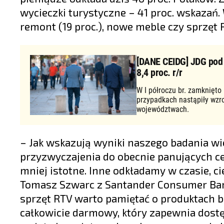
wycieczki turystyczne – 41 proc. wskazań.
remont (19 proc.), nowe meble czy sprzęt R
[DANE CEIDG] JDG pod d
8,4 proc. r/r
W I półroczu br. zamknięto
przypadkach nastąpiły wzr
województwach.
– Jak wskazują wyniki naszego badania wi
przyzwyczajenia do obecnie panujących ce
mniej istotne. Inne odkładamy w czasie, ci
Tomasz Szwarc z Santander Consumer Bank
sprzęt RTV warto pamiętać o produktach 
całkowicie darmowy, który zapewnia dostę