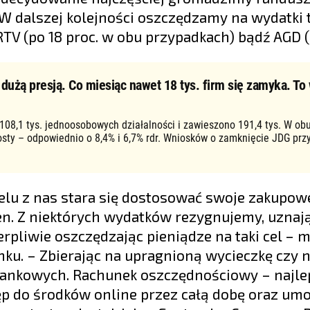
 W dalszej kolejności oszczędzamy na wydatki t
TV (po 18 proc. w obu przypadkach) bądź AGD (1
użą presją. Co miesiąc nawet 18 tys. firm się zamyka. To 
 108,1 tys. jednoosobowych działalności i zawieszono 191,4 tys. W ob
osty – odpowiednio o 8,4% i 6,7% rdr. Wniosków o zamknięcie JDG prz
elu z nas stara się dostosować swoje zakupow
n. Z niektórych wydatków rezygnujemy, uznają
erpliwie oszczędzając pieniądze na taki cel – 
u. – Zbierając na upragnioną wycieczkę czy 
bankowych. Rachunek oszczędnościowy – najle
p do środków online przez całą dobę oraz umo