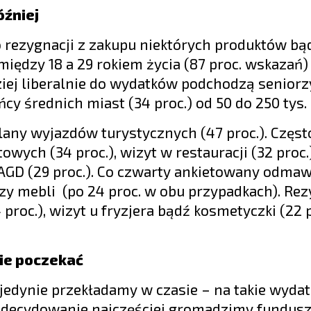
óźniej
 rezygnacji z zakupu niektórych produktów bąd
między 18 a 29 rokiem życia (87 proc. wskazań)
dziej liberalnie do wydatków podchodzą senior
ńcy średnich miast (34 proc.) od 50 do 250 tys.
plany wyjazdów turystycznych (47 proc.). Częs
wych (34 proc.), wizyt w restauracji (32 proc.
u AGD (29 proc.). Co czwarty ankietowany odmaw
 czy mebli (po 24 proc. w obu przypadkach). R
roc.), wizyt u fryzjera bądź kosmetyczki (22 p
ie poczekać
 jedynie przekładamy w czasie – na takie wydat
 Zdecydowanie najczęściej gromadzimy fundus