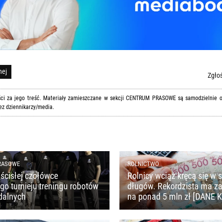
nej
Zgłoś
ości za jego treść. Materiały zamieszczane w sekcji CENTRUM PRASOWE są samodzielnie
ez dziennikarzy/media.
RASOWE
ROLNICTWO
ścisłej czołówce
Rolnicy wciąż kręcą się w s
o turnieju treningu robotów
długów. Rekordzista ma z
dalnych
na ponad 5 mln zł [DANE 