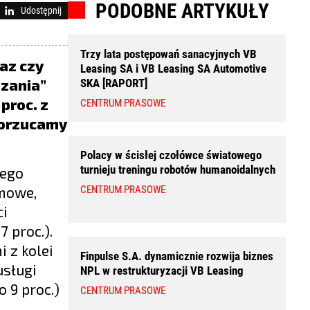
PODOBNE ARTYKUŁY
Udostępnij
Trzy lata postępowań sanacyjnych VB
gaz czy
Leasing SA i VB Leasing SA Automotive
dzania”
SKA [RAPORT]
proc. z
CENTRUM PRASOWE
 porzucamy
Polacy w ścisłej czołówce światowego
turnieju treningu robotów humanoidalnych
wego
omowe,
CENTRUM PRASOWE
ci
 proc.).
i z kolei
Finpulse S.A. dynamicznie rozwija biznes
usługi
NPL w restrukturyzacji VB Leasing
 9 proc.)
CENTRUM PRASOWE