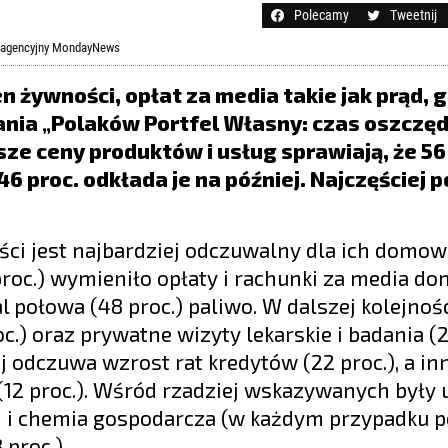
Polecamy
Tweetnij
is agencyjny MondayNews
 żywności, opłat za media takie jak prąd, 
ania „Polaków Portfel Własny: czas oszczę
e ceny produktów i usług sprawiają, że 56 
46 proc. odkłada je na później. Najczęściej
ści jest najbardziej odczuwalny dla ich domo
proc.) wymieniło opłaty i rachunki za media d
al połowa (48 proc.) paliwo. W dalszej kolejnoś
.) oraz prywatne wizyty lekarskie i badania (27
 odczuwa wzrost rat kredytów (22 proc.), a inn
12 proc.). Wśród rzadziej wskazywanych były 
 i chemia gospodarcza (w każdym przypadku po
proc.).