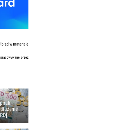
 błąd w materiale
 opracowywane przez
pirali
adłużenie
KRD]