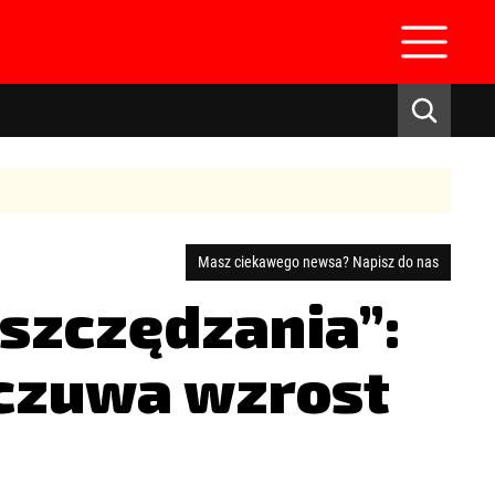
Masz ciekawego newsa? Napisz do nas
oszczędzania”:
zaloguj się
dczuwa wzrost