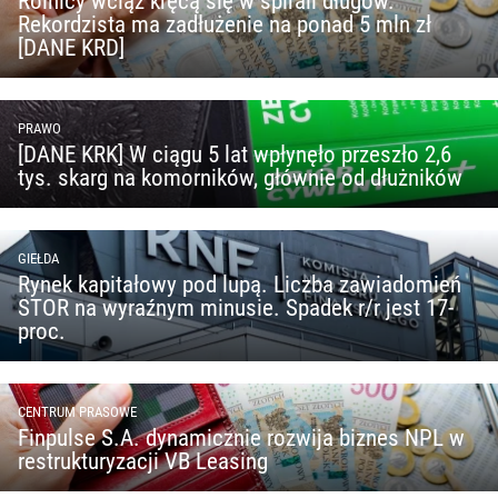
Rolnicy wciąż kręcą się w spirali długów.
Rekordzista ma zadłużenie na ponad 5 mln zł
[DANE KRD]
PRAWO
[DANE KRK] W ciągu 5 lat wpłynęło przeszło 2,6
tys. skarg na komorników, głównie od dłużników
GIEŁDA
Rynek kapitałowy pod lupą. Liczba zawiadomień
STOR na wyraźnym minusie. Spadek r/r jest 17-
proc.
CENTRUM PRASOWE
Finpulse S.A. dynamicznie rozwija biznes NPL w
restrukturyzacji VB Leasing