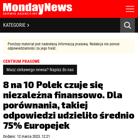
STRONA GŁÓWNA
BIZNES I GOSPODARKA
KATEGORIE
O NAS
POLITYKA PRYWATNOŚCI
BANKOWOŚĆ I FINANSE
REGULAMIN
Poniższy materiał jest nadesłaną informacją prasową. Redakcja nie ponosi
LICENCJA
odpowiedzialności za jego treść.
NOWE TECHNOLOGIE
REJESTRACJA
CENTRUM PRASOWE
KONTAKT
SPOŁECZEŃSTWO
Masz ciekawego newsa? Napisz do nas
EDUKACJA
8 na 10 Polek czuje się
niezależna finansowo. Dla
MEDIA
porównania, takiej
Zapamiętaj mnie
ZDROWIE I URODA
Zapomniałeś hasła?
Kliknij tutaj
odpowiedzi udzieliło średnio
zaloguj się
75% Europejek
KULTURA
Dodano: 12 marca 2023, 12:21