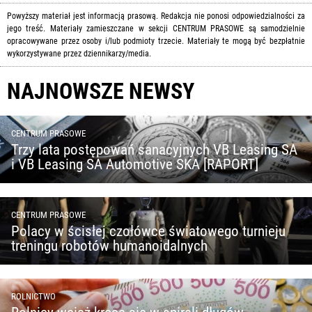
Powyższy materiał jest informacją prasową. Redakcja nie ponosi odpowiedzialności za
jego treść. Materiały zamieszczane w sekcji CENTRUM PRASOWE są samodzielnie
opracowywane przez osoby i/lub podmioty trzecie. Materiały te mogą być bezpłatnie
wykorzystywane przez dziennikarzy/media.
NAJNOWSZE NEWSY
CENTRUM PRASOWE
Trzy lata postępowań sanacyjnych VB Leasing SA
i VB Leasing SA Automotive SKA [RAPORT]
CENTRUM PRASOWE
Polacy w ścisłej czołówce światowego turnieju
treningu robotów humanoidalnych
ROLNICTWO