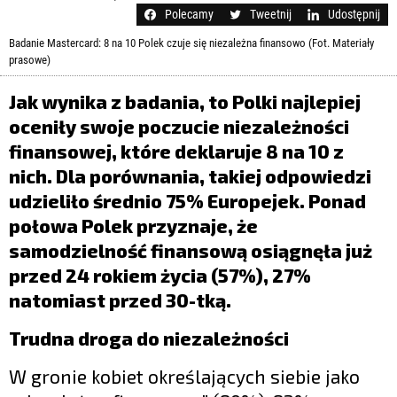
LIFESTYLE
Polecamy
Tweetnij
Udostępnij
OPINIE I KOMENTARZE
Badanie Mastercard: 8 na 10 Polek czuje się niezależna finansowo (Fot. Materiały
prasowe)
Jak wynika z badania, to Polki najlepiej
oceniły swoje poczucie niezależności
finansowej, które deklaruje 8 na 10 z
nich. Dla porównania, takiej odpowiedzi
udzieliło średnio 75% Europejek. Ponad
połowa Polek przyznaje, że
samodzielność finansową osiągnęła już
przed 24 rokiem życia (57%), 27%
natomiast przed 30-tką.
Trudna droga do niezależności
W gronie kobiet określających siebie jako