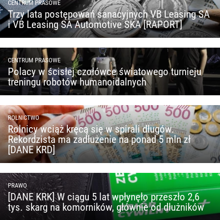
CENTRUM PRASOWE
Trzy lata postępowań sanacyjnych VB Leasing SA
i VB Leasing SA Automotive SKA [RAPORT]
CENTRUM PRASOWE
Polacy w ścisłej czołówce światowego turnieju
treningu robotów humanoidalnych
ROLNICTWO
Rolnicy wciąż kręcą się w spirali długów.
Rekordzista ma zadłużenie na ponad 5 mln zł
[DANE KRD]
PRAWO
[DANE KRK] W ciągu 5 lat wpłynęło przeszło 2,6
tys. skarg na komorników, głównie od dłużników