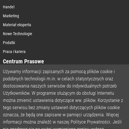
Handel
Marketing
Materiał eksperta
Nowe Technologie
Podatki
Praca i kariera
Centrum Prasowe
Używamy informacji zapisanych za pomocą plików cookie i
podobnych technologii m.in. w celach statystycznych oraz
STRONA GŁÓWNA
dostosowania naszych serwisów do indywidualnych potrzeb
O NAS
Użytkowników. W programie służącym do obsługi Internetu
można zmienić ustawienia dotyczące ww. plików. Korzystanie z
POLITYKA PRYWATNOŚCI
tego serwisu bez zmiany ustawień dotyczących plików cookie
REGULAMIN
oznacza, że będą one zapisane w pamięci urządzenia. Więcej
LICENCJA
informacji można znaleźć w naszej Polityce Prywatności. Jeśli
REJESTRACJA