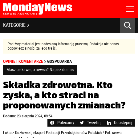
STRONA GŁÓWNA
BIZNES I GOSPODARKA
KATEGORIE
O NAS
POLITYKA PRYWATNOŚCI
BANKOWOŚĆ I FINANSE
REGULAMIN
Poniższy materiał jest nadesłaną informacją prasową. Redakcja nie ponosi
LICENCJA
odpowiedzialności za jego treść.
NOWE TECHNOLOGIE
REJESTRACJA
OPINIE I KOMENTARZE
GOSPODARKA
KONTAKT
SPOŁECZEŃSTWO
Masz ciekawego newsa? Napisz do nas
EDUKACJA
Składka zdrowotna. Kto
zyska, a kto straci na
MEDIA
proponowanych zmianach?
Zapamiętaj mnie
ZDROWIE I URODA
Zapomniałeś hasła?
Kliknij tutaj
Dodano: 23 sierpnia 2024, 09:54
zaloguj się
Polecamy
Tweetnij
Udostępnij
KULTURA
Łukasz Kozłowski, ekspert Federacji Przedsiębiorców Polskich / Fot. serwis