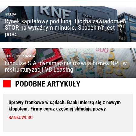
GIEŁDA
Rynek kapitałowy pod lupą. Liczba zawiadomień
STOR na wyraźnym minusie. Spadek r/r jest 17-
proc.
CENTRUM PRASOWE
Finpulse S.A. dynamicznie rozwija biznes NPL w
restrukturyzacji VB Leasing
PODOBNE ARTYKUŁY
Sprawy frankowe w sądach. Banki mierzą się z nowym
kłopotem. Firmy coraz częściej składają pozwy
BANKOWOŚĆ