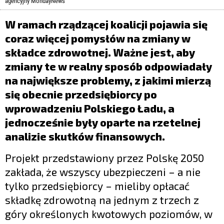
LIFESTYLE
agencyjny MondayNews
W ramach rządzącej koalicji pojawia się
OPINIE I KOMENTARZE
coraz więcej pomysłów na zmiany w
składce zdrowotnej. Ważne jest, aby
zmiany te w realny sposób odpowiadały
na największe problemy, z jakimi mierzą
się obecnie przedsiębiorcy po
wprowadzeniu Polskiego Ładu, a
jednocześnie były oparte na rzetelnej
analizie skutków finansowych.
Projekt przedstawiony przez Polskę 2050
zakłada, że wszyscy ubezpieczeni – a nie
tylko przedsiębiorcy – mieliby opłacać
składkę zdrowotną na jednym z trzech z
góry określonych kwotowych poziomów, w