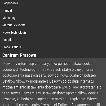
Gospodarka
Handel
Marketing
Materiał eksperta
Nowe Technologie
Podatki
Praca i kariera
Centrum Prasowe
Używamy informacji zapisanych za pomocą plików cookie i
podobnych technologii m.in. w celach statystycznych oraz
STRONA GŁÓWNA
dostosowania naszych serwisów do indywidualnych potrzeb
O NAS
Użytkowników. W programie służącym do obsługi Internetu
można zmienić ustawienia dotyczące ww. plików. Korzystanie z
POLITYKA PRYWATNOŚCI
tego serwisu bez zmiany ustawień dotyczących plików cookie
REGULAMIN
oznacza, że będą one zapisane w pamięci urządzenia. Więcej
LICENCJA
informacji można znaleźć w naszej Polityce Prywatności. Jeśli