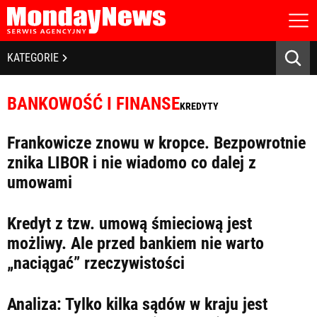
STRONA GŁÓWNA
BIZNES I GOSPODARKA
KATEGORIE
O NAS
POLITYKA PRYWATNOŚCI
BANKOWOŚĆ I FINANSE
REGULAMIN
BANKOWOŚĆ I FINANSE
KREDYTY
LICENCJA
NOWE TECHNOLOGIE
REJESTRACJA
Frankowicze znowu w kropce. Bezpowrotnie
KONTAKT
SPOŁECZEŃSTWO
znika LIBOR i nie wiadomo co dalej z
umowami
EDUKACJA
MEDIA
Kredyt z tzw. umową śmieciową jest
możliwy. Ale przed bankiem nie warto
Zapamiętaj mnie
ZDROWIE I URODA
Zapomniałeś hasła?
Kliknij tutaj
„naciągać” rzeczywistości
zaloguj się
KULTURA
Analiza: Tylko kilka sądów w kraju jest