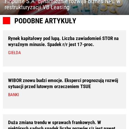
Finpulse S.A. dynamicznie rozwija biznes NPL w
restrukturyzacji VB Leasing
PODOBNE ARTYKUŁY
Rynek kapitałowy pod lupą. Liczba zawiadomień STOR na
wyraźnym minusie. Spadek r/r jest 17-proc.
GIEŁDA
WIBOR znowu budzi emocje. Eksperci prognozują rozwój
sytuacji przed lutowym orzeczeniem TSUE
BANKI
Duża zmiana trendu w sprawach frankowych. W
niektórych sądach spadek liczby pozwów r/r jest nawet