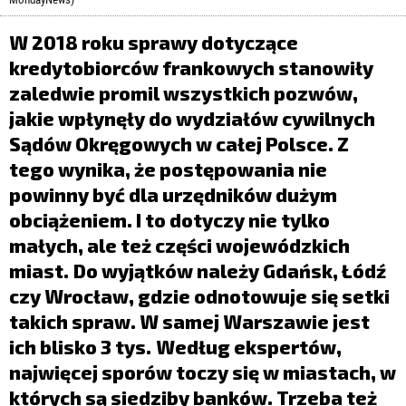
LIFESTYLE
W 2018 roku sprawy dotyczące
OPINIE I KOMENTARZE
kredytobiorców frankowych stanowiły
zaledwie promil wszystkich pozwów,
jakie wpłynęły do wydziałów cywilnych
Sądów Okręgowych w całej Polsce. Z
tego wynika, że postępowania nie
powinny być dla urzędników dużym
obciążeniem. I to dotyczy nie tylko
małych, ale też części wojewódzkich
miast.
Do wyjątków należy Gdańsk, Łódź
czy Wrocław, gdzie odnotowuje się setki
takich spraw. W samej Warszawie jest
ich blisko 3 tys.
Według ekspertów,
najwięcej sporów toczy się w miastach, w
których są siedziby banków. Trzeba też