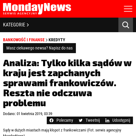
STRONA GŁÓWNA
BIZNES I GOSPODARKA
KATEGORIE
O NAS
POLITYKA PRYWATNOŚCI
BANKOWOŚĆ I FINANSE
BANKOWOŚĆ I FINANSE
KREDYTY
REGULAMIN
LICENCJA
Masz ciekawego newsa? Napisz do nas
NOWE TECHNOLOGIE
REJESTRACJA
Analiza: Tylko kilka sądów w
KONTAKT
SPOŁECZEŃSTWO
kraju jest zapchanych
sprawami frankowiczów.
EDUKACJA
Reszta nie odczuwa
MEDIA
problemu
Zapamiętaj mnie
ZDROWIE I URODA
Zapomniałeś hasła?
Kliknij tutaj
Dodano: 01 kwietnia 2019, 03:39
zaloguj się
Polecamy
Tweetnij
Udostępnij
KULTURA
Sądy w dużych miastach mają kłopot z frankowiczami (Fot. serwis agencyjny
MondayNews)