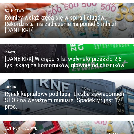
ROLNICTWO
Rolnicy wciąż kręcą się w spirali długów.
Rekordzista ma zadłużenie na ponad 5 mln zł
[DANE KRD]
PRAWO
[DANE KRK] W ciągu 5 lat wpłynęło przeszło 2,6
tys. skarg na komorników, głównie od dłużników
GIEŁDA
Rynek kapitałowy pod lupą. Liczba zawiadomień
STOR na wyraźnym minusie. Spadek r/r jest 17-
proc.
CENTRUM PRASOWE