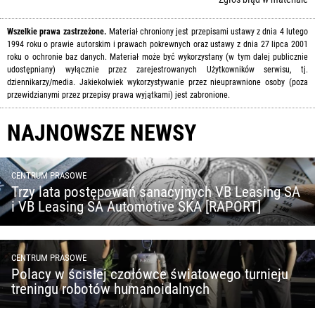
Wszelkie prawa zastrzeżone.
Materiał chroniony jest przepisami ustawy z dnia 4 lutego
1994 roku o prawie autorskim i prawach pokrewnych oraz ustawy z dnia 27 lipca 2001
roku o ochronie baz danych. Materiał może być wykorzystany (w tym dalej publicznie
udostępniany) wyłącznie przez zarejestrowanych Użytkowników serwisu, tj.
dziennikarzy/media. Jakiekolwiek wykorzystywanie przez nieuprawnione osoby (poza
przewidzianymi przez przepisy prawa wyjątkami) jest zabronione.
NAJNOWSZE NEWSY
CENTRUM PRASOWE
Trzy lata postępowań sanacyjnych VB Leasing SA
i VB Leasing SA Automotive SKA [RAPORT]
CENTRUM PRASOWE
Polacy w ścisłej czołówce światowego turnieju
treningu robotów humanoidalnych