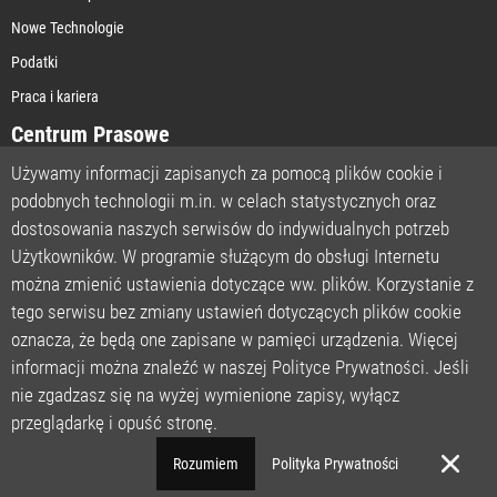
Nowe Technologie
Podatki
Praca i kariera
Centrum Prasowe
Używamy informacji zapisanych za pomocą plików cookie i
podobnych technologii m.in. w celach statystycznych oraz
STRONA GŁÓWNA
dostosowania naszych serwisów do indywidualnych potrzeb
O NAS
Użytkowników. W programie służącym do obsługi Internetu
można zmienić ustawienia dotyczące ww. plików. Korzystanie z
POLITYKA PRYWATNOŚCI
tego serwisu bez zmiany ustawień dotyczących plików cookie
REGULAMIN
oznacza, że będą one zapisane w pamięci urządzenia. Więcej
LICENCJA
informacji można znaleźć w naszej Polityce Prywatności. Jeśli
REJESTRACJA
nie zgadzasz się na wyżej wymienione zapisy, wyłącz
KONTAKT
przeglądarkę i opuść stronę.
POMOC TECHNICZNA
Rozumiem
Polityka Prywatności
© MondayNews Polska | Wszelkie prawa zastrzeżone.