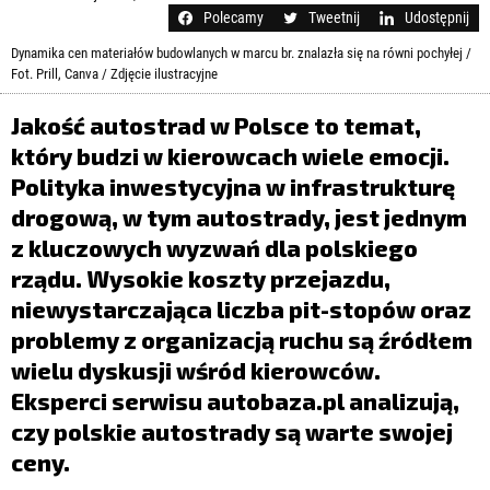
LIFESTYLE
Polecamy
Tweetnij
Udostępnij
OPINIE I KOMENTARZE
Dynamika cen materiałów budowlanych w marcu br. znalazła się na równi pochyłej /
Fot. Prill, Canva / Zdjęcie ilustracyjne
Jakość autostrad w Polsce to temat,
który budzi w kierowcach wiele emocji.
Polityka inwestycyjna w infrastrukturę
drogową, w tym autostrady, jest jednym
z kluczowych wyzwań dla polskiego
rządu. Wysokie koszty przejazdu,
niewystarczająca liczba pit-stopów oraz
problemy z organizacją ruchu są źródłem
wielu dyskusji wśród kierowców.
Eksperci serwisu autobaza.pl analizują,
czy polskie autostrady są warte swojej
ceny.