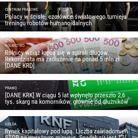
CENTRUM PRASOWE
Polacy w ścisłej czołówce światowego turnieju
treningu robotów humanoidalnych
ROLNICTWO
Rolnicy wciąż kręcą się w spirali długów.
Rekordzista ma zadłużenie na ponad 5 mln zł
[DANE KRD]
PRAWO
[DANE KRK] W ciągu 5 lat wpłynęło przeszło 2,6
tys. skarg na komorników, głównie od dłużników
GIEŁDA
Rynek kapitałowy pod lupą. Liczba zawiadomień
STOR na wyraźnym minusie. Spadek r/r jest 17-