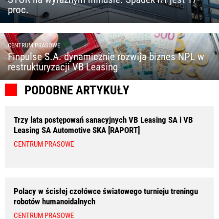
proc.
CENTRUM PRASOWE
Finpulse S.A. dynamicznie rozwija biznes NPL w
restrukturyzacji VB Leasing
PODOBNE ARTYKUŁY
Trzy lata postępowań sanacyjnych VB Leasing SA i VB
Leasing SA Automotive SKA [RAPORT]
CENTRUM PRASOWE
Polacy w ścisłej czołówce światowego turnieju treningu
robotów humanoidalnych
CENTRUM PRASOWE