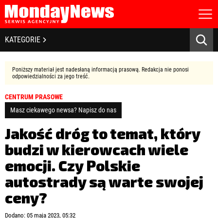
STRONA GŁÓWNA
BIZNES I GOSPODARKA
KATEGORIE
O NAS
POLITYKA PRYWATNOŚCI
BANKOWOŚĆ I FINANSE
REGULAMIN
Poniższy materiał jest nadesłaną informacją prasową. Redakcja nie ponosi
LICENCJA
odpowiedzialności za jego treść.
NOWE TECHNOLOGIE
REJESTRACJA
CENTRUM PRASOWE
KONTAKT
SPOŁECZEŃSTWO
Masz ciekawego newsa? Napisz do nas
EDUKACJA
Jakość dróg to temat, który
budzi w kierowcach wiele
MEDIA
emocji. Czy Polskie
Zapamiętaj mnie
ZDROWIE I URODA
Zapomniałeś hasła?
Kliknij tutaj
autostrady są warte swojej
zaloguj się
ceny?
KULTURA
Dodano: 05 maja 2023, 05:32