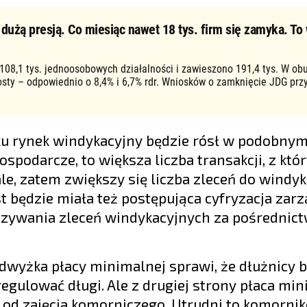
użą presją. Co miesiąc nawet 18 tys. firm się zamyka. To 
 108,1 tys. jednoosobowych działalności i zawieszono 191,4 tys. W ob
osty – odpowiednio o 8,4% i 6,7% rdr. Wniosków o zamknięcie JDG prz
u rynek windykacyjny będzie rósł w podobnym
 gospodarcze, to większa liczba transakcji, z któ
le, zatem zwiększy się liczba zleceń do windyk
 będzie miała też postępująca cyfryzacja zar
azywania zleceń windykacyjnych za pośredni
yżka płacy minimalnej sprawi, że dłużnicy b
regulować długi. Ale z drugiej strony płaca mi
 od zajęcia komorniczego. Utrudni to komorni