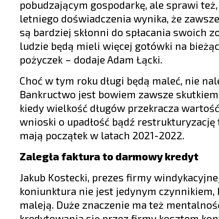
pobudzającym gospodarkę, ale sprawi też,
letniego doświadczenia wynika, że zawsze
są bardziej skłonni do spłacania swoich z
ludzie będą mieli więcej gotówki na bieżą
pożyczek – dodaje Adam Łącki.
Choć w tym roku długi będą maleć, nie nal
Bankructwo jest bowiem zawsze skutkiem
kiedy wielkość długów przekracza wartość
wnioski o upadłość bądź restrukturyzację
mają początek w latach 2021-2022.
Zaległa faktura to darmowy kredyt
Jakub Kostecki, prezes firmy windykacyjn
koniunktura nie jest jedynym czynnikiem, 
maleją. Duże znaczenie ma też mentalność
kredytowania się przez firmy kosztem kont