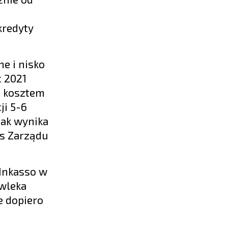
kredyty
e i nisko
c 2021
e kosztem
ji 5-6
jak wynika
es Zarządu
 Inkasso w
zwleka
e dopiero