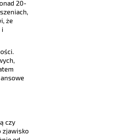
ponad 20-
szeniach,
i, że
 i
ości.
wych,
zatem
inansowe
ną czy
o zjawisko
żnie od