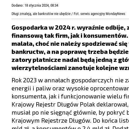
LIFESTYLE
Dodano: 18 stycznia 2024, 08:34
OPINIE I KOMENTARZE
Długi zmaleją, ale bankrutów nie ubędzie / Fot. serwis agencyjny MondayNews
Gospodarka w 2024 r. wyraźnie odbije, 
finansową tak firm, jak i konsumentów.
malała, choć nie należy spodziewać się 
bankructw, a na poprawę trzeba będzie
zatory płatnicze nadal będą jedną z gł
wierzytelnościami zanotuje kolejne wz
Rok 2023 w annałach gospodarczych nie za
energii i paliw oraz wysokie oprocentowa
konsumenta, jak i funkcjonowanie wielu fi
Krajowy Rejestr Długów Polak deklarował, 
musiał po nie sięgnąć głównie, by pokryć 
Krajowym Rejestrze Długów. Do końca listo
mld zł, a konsumentów o 2,4 mld zł. Doda