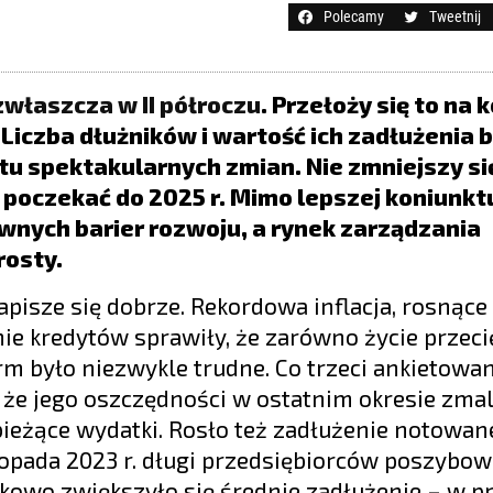
Polecamy
Tweetnij
zwłaszcza w II półroczu
. Przełoży się to na 
 Liczba dłużników i wartość ich zadłużenia 
tu spektakularnych zmian. Nie zmniejszy się
 poczekać do 2025 r. Mimo lepszej koniunkt
ównych barier rozwoju, a rynek zarządzania
rosty.
pisze się dobrze. Rekordowa inflacja, rosnące
nie kredytów sprawiły, że zarówno życie przec
rm było niezwykle trudne. Co trzeci ankietowa
że jego oszczędności w ostatnim okresie zmala
bieżące wydatki. Rosło też zadłużenie notowan
pada 2023 r. długi przedsiębiorców poszybował
tkowo zwiększyło się średnie zadłużenie – w p