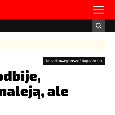
Masz ciekawego newsa? Napisz do nas
dbije,
zaloguj się
maleją, ale