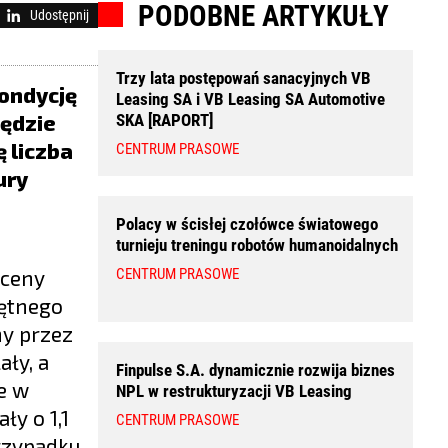
PODOBNE ARTYKUŁY
Udostępnij
Trzy lata postępowań sanacyjnych VB
kondycję
Leasing SA i VB Leasing SA Automotive
będzie
SKA [RAPORT]
 liczba
CENTRUM PRASOWE
ury
Polacy w ścisłej czołówce światowego
turnieju treningu robotów humanoidalnych
 ceny
CENTRUM PRASOWE
iętnego
ny przez
ły, a
Finpulse S.A. dynamicznie rozwija biznes
e w
NPL w restrukturyzacji VB Leasing
y o 1,1
CENTRUM PRASOWE
rzypadku