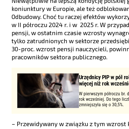
Niewątpliwie na lepszą kondycję polskiej
koniunktury w Europie, ale też odblokowa
Odbudowy. Choć tu raczej efektów wykorzy
w II półroczu 2024 r. i w 2025 r. W przyp
pensji, w ostatnim czasie wzrosty wynagr
tylko zatrudnionych w sektorze przedsięb
30-proc. wzrost pensji nauczycieli, powin
pracowników sektora publicznego.
Urzędnicy PIP w pół ro
więcej niż rok wcześni
W pierwszym półroczu br. d
rok wcześniej. Do tego lic
zmniejszyła się o 30,5%.
– Przewidywany w związku z tym wzrost k