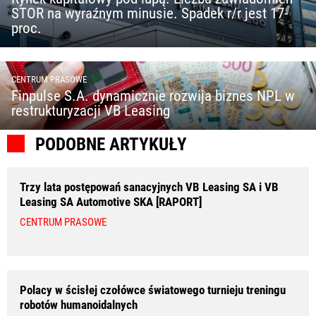
STOR na wyraźnym minusie. Spadek r/r jest 17-
proc.
CENTRUM PRASOWE
Finpulse S.A. dynamicznie rozwija biznes NPL w
restrukturyzacji VB Leasing
PODOBNE ARTYKUŁY
Trzy lata postępowań sanacyjnych VB Leasing SA i VB
Leasing SA Automotive SKA [RAPORT]
CENTRUM PRASOWE
Polacy w ścisłej czołówce światowego turnieju treningu
robotów humanoidalnych