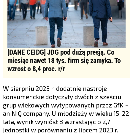
[DANE CEIDG] JDG pod dużą presją. Co
miesiąc nawet 18 tys. firm się zamyka. To
wzrost o 8,4 proc. r/r
W sierpniu 2023 r. dodatnie nastroje
konsumenckie dotyczyły dwóch z sześciu
grup wiekowych wytypowanych przez GfK –
an NIQ company. U młodzieży w wieku 15-22
lata, wynik wyniósł 8 wzrastając o 2,7
jednostki w porównaniu z lipcem 2023 r.