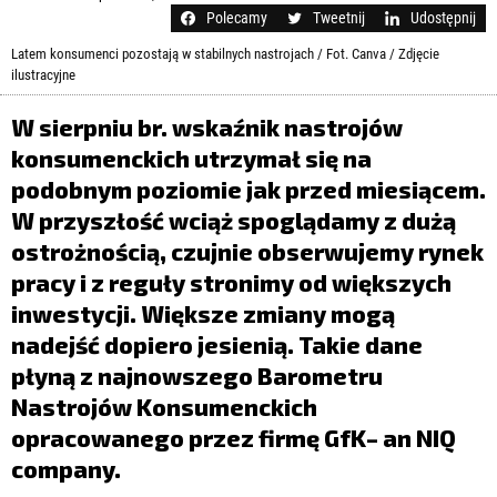
LIFESTYLE
Polecamy
Tweetnij
Udostępnij
OPINIE I KOMENTARZE
Latem konsumenci pozostają w stabilnych nastrojach / Fot. Canva / Zdjęcie
ilustracyjne
W sierpniu br. wskaźnik nastrojów
konsumenckich utrzymał się na
podobnym poziomie jak przed miesiącem.
W przyszłość wciąż spoglądamy z dużą
ostrożnością, czujnie obserwujemy rynek
pracy i z reguły stronimy od większych
inwestycji. Większe zmiany mogą
nadejść dopiero jesienią. Takie dane
płyną z najnowszego Barometru
Nastrojów Konsumenckich
opracowanego przez firmę GfK– an NIQ
company.