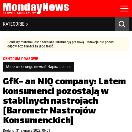
STRONA GŁÓWNA
BIZNES I GOSPODARKA
KATEGORIE
O NAS
POLITYKA PRYWATNOŚCI
BANKOWOŚĆ I FINANSE
REGULAMIN
Poniższy materiał jest nadesłaną informacją prasową. Redakcja nie ponosi
LICENCJA
odpowiedzialności za jego treść.
NOWE TECHNOLOGIE
REJESTRACJA
CENTRUM PRASOWE
KONTAKT
SPOŁECZEŃSTWO
Masz ciekawego newsa? Napisz do nas
EDUKACJA
GfK– an NIQ company: Latem
konsumenci pozostają w
MEDIA
stabilnych nastrojach
Zapamiętaj mnie
ZDROWIE I URODA
Zapomniałeś hasła?
Kliknij tutaj
[Barometr Nastrojów
zaloguj się
Konsumenckich]
KULTURA
Dodano: 31 sierpnia 2023, 06:01