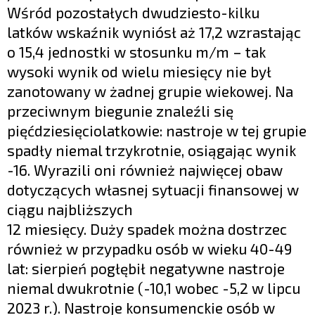
Wśród pozostałych dwudziesto-kilku
latków wskaźnik wyniósł aż 17,2 wzrastając
o 15,4 jednostki w stosunku m/m – tak
wysoki wynik od wielu miesięcy nie był
zanotowany w żadnej grupie wiekowej. Na
przeciwnym biegunie znaleźli się
pięćdziesięciolatkowie: nastroje w tej grupie
spadły niemal trzykrotnie, osiągając wynik
-16. Wyrazili oni również najwięcej obaw
dotyczących własnej sytuacji finansowej w
ciągu najbliższych
12 miesięcy. Duży spadek można dostrzec
również w przypadku osób w wieku 40-49
lat: sierpień pogłębił negatywne nastroje
niemal dwukrotnie (-10,1 wobec -5,2 w lipcu
2023 r.). Nastroje konsumenckie osób w