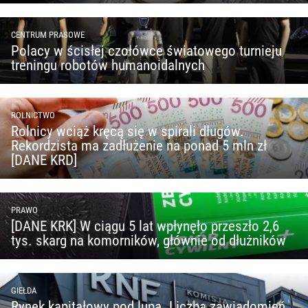
CENTRUM PRASOWE
Polacy w ścisłej czołówce światowego turnieju
treningu robotów humanoidalnych
ROLNICTWO
Rolnicy wciąż kręcą się w spirali długów.
Rekordzista ma zadłużenie na ponad 5 mln zł
[DANE KRD]
PRAWO
[DANE KRK] W ciągu 5 lat wpłynęło przeszło 2,6
tys. skarg na komorników, głównie od dłużników
GIEŁDA
Rynek kapitałowy pod lupą. Liczba zawiadomień