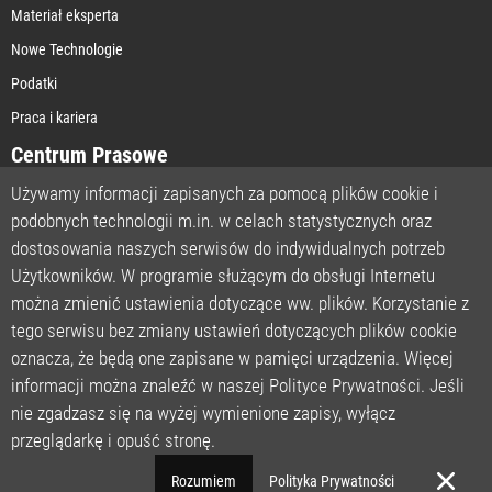
Materiał eksperta
Nowe Technologie
Podatki
Praca i kariera
Centrum Prasowe
Używamy informacji zapisanych za pomocą plików cookie i
podobnych technologii m.in. w celach statystycznych oraz
STRONA GŁÓWNA
dostosowania naszych serwisów do indywidualnych potrzeb
O NAS
Użytkowników. W programie służącym do obsługi Internetu
można zmienić ustawienia dotyczące ww. plików. Korzystanie z
POLITYKA PRYWATNOŚCI
tego serwisu bez zmiany ustawień dotyczących plików cookie
REGULAMIN
oznacza, że będą one zapisane w pamięci urządzenia. Więcej
LICENCJA
informacji można znaleźć w naszej Polityce Prywatności. Jeśli
REJESTRACJA
nie zgadzasz się na wyżej wymienione zapisy, wyłącz
KONTAKT
przeglądarkę i opuść stronę.
POMOC TECHNICZNA
Rozumiem
Polityka Prywatności