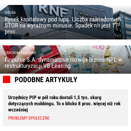
GIEŁDA
Rynek kapitałowy pod lupą. Liczba zawiadomień
STOR na wyraźnym minusie. Spadek r/r jest 17-
proc.
CENTRUM PRASOWE
Finpulse S.A. dynamicznie rozwija biznes NPL w
restrukturyzacji VB Leasing
PODOBNE ARTYKUŁY
Urzędnicy PIP w pół roku dostali 1,5 tys. skarg
dotyczących mobbingu. To o blisko 8 proc. więcej niż rok
wcześniej
PROBLEMY SPOŁECZNE