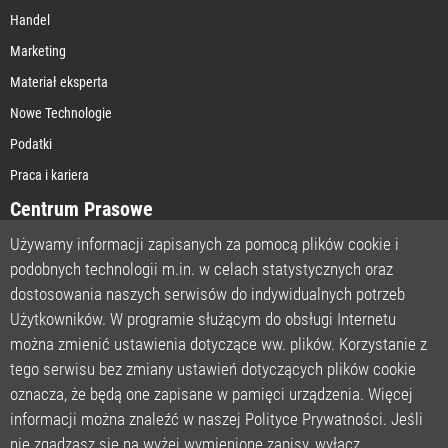
Handel
Marketing
Materiał eksperta
Nowe Technologie
Podatki
Praca i kariera
Centrum Prasowe
Używamy informacji zapisanych za pomocą plików cookie i
podobnych technologii m.in. w celach statystycznych oraz
STRONA GŁÓWNA
dostosowania naszych serwisów do indywidualnych potrzeb
O NAS
Użytkowników. W programie służącym do obsługi Internetu
można zmienić ustawienia dotyczące ww. plików. Korzystanie z
POLITYKA PRYWATNOŚCI
tego serwisu bez zmiany ustawień dotyczących plików cookie
REGULAMIN
oznacza, że będą one zapisane w pamięci urządzenia. Więcej
LICENCJA
informacji można znaleźć w naszej Polityce Prywatności. Jeśli
REJESTRACJA
nie zgadzasz się na wyżej wymienione zapisy, wyłącz