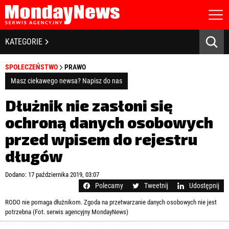
STRONA GŁÓWNA
BIZNES I GOSPODARKA
KATEGORIE
O NAS
POLITYKA PRYWATNOŚCI
BANKOWOŚĆ I FINANSE
SPOŁECZEŃSTWO
PRAWO
REGULAMIN
LICENCJA
Masz ciekawego newsa? Napisz do nas
NOWE TECHNOLOGIE
REJESTRACJA
Dłużnik nie zasłoni się
KONTAKT
SPOŁECZEŃSTWO
ochroną danych osobowych
przed wpisem do rejestru
EDUKACJA
długów
MEDIA
Zapamiętaj mnie
Dodano: 17 października 2019, 03:07
ZDROWIE I URODA
Zapomniałeś hasła?
Kliknij tutaj
Polecamy
Tweetnij
Udostępnij
zaloguj się
RODO nie pomaga dłużnikom. Zgoda na przetwarzanie danych osobowych nie jest
KULTURA
potrzebna (Fot. serwis agencyjny MondayNews)