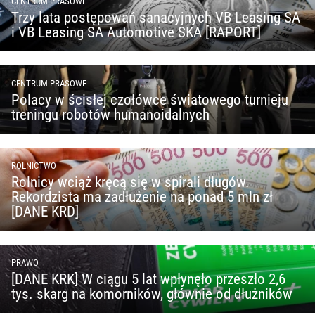
CENTRUM PRASOWE
Trzy lata postępowań sanacyjnych VB Leasing SA
i VB Leasing SA Automotive SKA [RAPORT]
CENTRUM PRASOWE
Polacy w ścisłej czołówce światowego turnieju
treningu robotów humanoidalnych
ROLNICTWO
Rolnicy wciąż kręcą się w spirali długów.
Rekordzista ma zadłużenie na ponad 5 mln zł
[DANE KRD]
PRAWO
[DANE KRK] W ciągu 5 lat wpłynęło przeszło 2,6
tys. skarg na komorników, głównie od dłużników