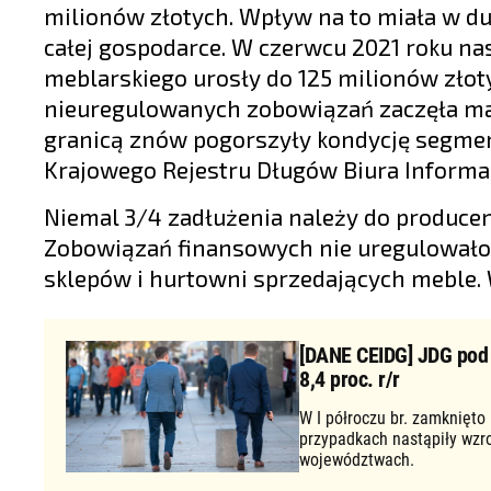
milionów złotych. Wpływ na to miała w du
całej gospodarce. W czerwcu 2021 roku nas
meblarskiego urosły do 125 milionów zło
nieuregulowanych zobowiązań zaczęła male
granicą znów pogorszyły kondycję segmen
Krajowego Rejestru Długów Biura Informac
Niemal 3/4 zadłużenia należy do producent
Zobowiązań finansowych nie uregulowało 22
sklepów i hurtowni sprzedających meble. 
[DANE CEIDG] JDG pod d
8,4 proc. r/r
W I półroczu br. zamknięto
przypadkach nastąpiły wzr
województwach.