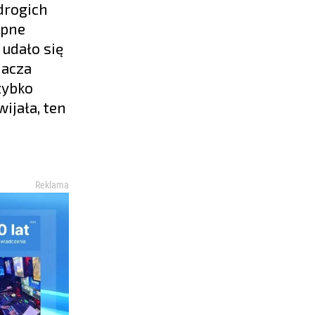
drogich
ępne
udało się
nacza
zybko
ijała, ten
Reklama