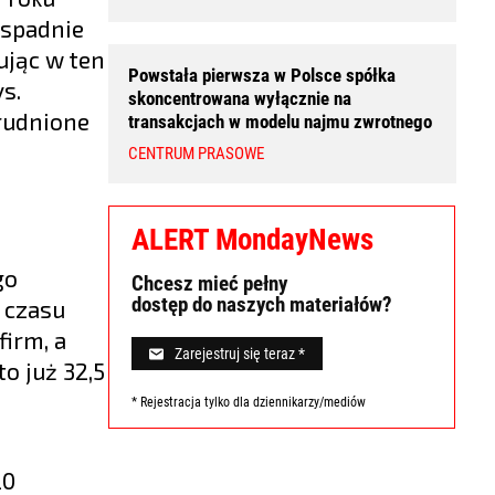
 spadnie
ując w ten
Powstała pierwsza w Polsce spółka
s.
skoncentrowana wyłącznie na
trudnione
transakcjach w modelu najmu zwrotnego
CENTRUM PRASOWE
ALERT MondayNews
go
Chcesz mieć pełny
dostęp do naszych materiałów?
 czasu
firm, a
Zarejestruj się teraz *
o już 32,5
* Rejestracja tylko dla dziennikarzy/mediów
20