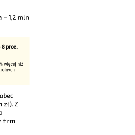
 – 1,2 mln
 8 proc.
% więcej niż
trolnych
wobec
zł). Z
a
z firm