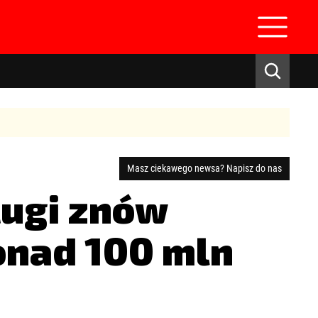
Masz ciekawego newsa? Napisz do nas
ługi znów
zaloguj się
ponad 100 mln