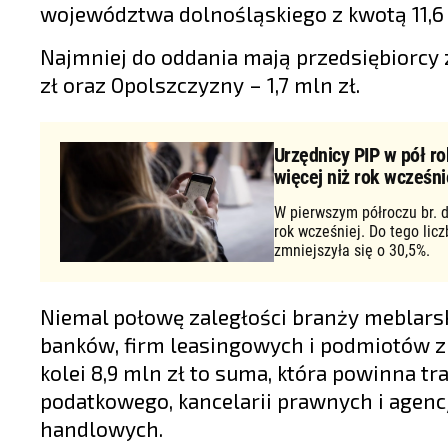
województwa dolnośląskiego z kwotą 11,6 
Najmniej do oddania mają przedsiębiorcy z
zł oraz Opolszczyzny – 1,7 mln zł.
Urzędnicy PIP w pół ro
więcej niż rok wcześni
W pierwszym półroczu br. d
rok wcześniej. Do tego lic
zmniejszyła się o 30,5%.
Niemal połowę zaległości branży meblar
banków, firm leasingowych i podmiotów z 
kolei 8,9 mln zł to suma, która powinna t
podatkowego, kancelarii prawnych i agencj
handlowych.