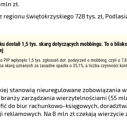
mln zł.
 regionu świętokrzyskiego 728 tys. zł, Podlasia
ku dostali 1,5 tys. skarg dotyczących mobbingu. To o blisko
ej
o PIP wpłynęło 1,5 tys. zgłoszeń dot. podejrzeń o mobbing, czyli o 7,8
zba skarg uznanych za zasadne spadła o 35,1%, a liczba czynności kon
skiej stanowią nieuregulowane zobowiązania 
branży zarządzania wierzytelnościami (55 mln 
rafić do biur rachunkowo-księgowych, doradztw
i reklamowych. Na 8 mln zł czekają wierzycie 