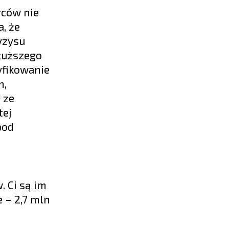
rców nie
, że
yzysu
dłuższego
yfikowanie
h,
 ze
tej
pod
 Ci są im
 – 2,7 mln