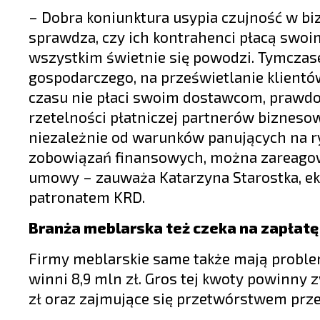
– Dobra koniunktura usypia czujność w biz
sprawdza, czy ich kontrahenci płacą swo
wszystkim świetnie się powodzi. Tymczas
gospodarczego, na prześwietlanie klientó
czasu nie płaci swoim dostawcom, prawd
rzetelności płatniczej partnerów biznes
niezależnie od warunków panujących na ry
zobowiązań finansowych, można zareagow
umowy – zauważa Katarzyna Starostka, ek
patronatem KRD.
Branża meblarska też czeka na zapłatę
Firmy meblarskie same także mają proble
winni 8,9 mln zł. Gros tej kwoty powinny
zł oraz zajmujące się przetwórstwem prz