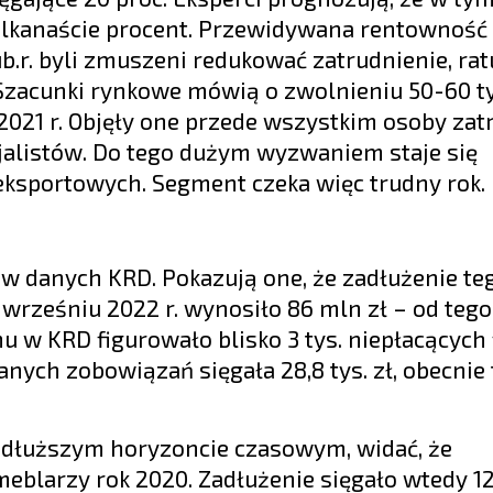
 kilkanaście procent. Przewidywana rentowność
b.r. byli zmuszeni redukować zatrudnienie, rat
Szacunki rynkowe mówią o zwolnieniu 50-60 ty
 2021 r. Objęły one przede wszystkim osoby za
alistów. Do tego dużym wyzwaniem staje się
eksportowych. Segment czeka więc trudny rok.
 w danych KRD. Pokazują one, że zadłużenie te
wrześniu 2022 r. wynosiło 86 mln zł – od tego
mu w KRD figurowało blisko 3 tys. niepłacących 
nych zobowiązań sięgała 28,8 tys. zł, obecnie t
w dłuższym horyzoncie czasowym, widać, że
 meblarzy rok 2020. Zadłużenie sięgało wtedy 1