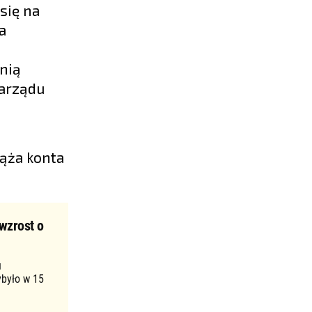
się na
a
nią
Zarządu
iąża konta
wzrost o
u
ybyło w 15