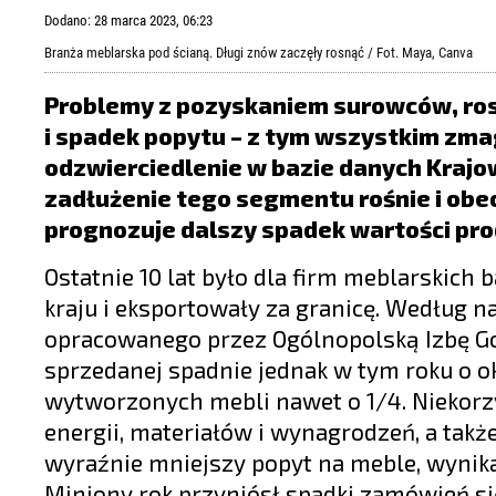
LIFESTYLE
Dodano: 28 marca 2023, 06:23
OPINIE I KOMENTARZE
Branża meblarska pod ścianą. Długi znów zaczęły rosnąć / Fot. Maya, Canva
Problemy z pozyskaniem surowców, rosn
i spadek popytu – z tym wszystkim zma
odzwierciedlenie w bazie danych Krajo
zadłużenie tego segmentu rośnie i obec
prognozuje dalszy spadek wartości pro
Ostatnie 10 lat było dla firm meblarskic
kraju i eksportowały za granicę. Według n
opracowanego przez Ogólnopolską Izbę Go
sprzedanej spadnie jednak w tym roku o oko
wytworzonych mebli nawet o 1/4. Niekorz
energii, materiałów i wynagrodzeń, a takż
wyraźnie mniejszy popyt na meble, wynika
Miniony rok przyniósł spadki zamówień si