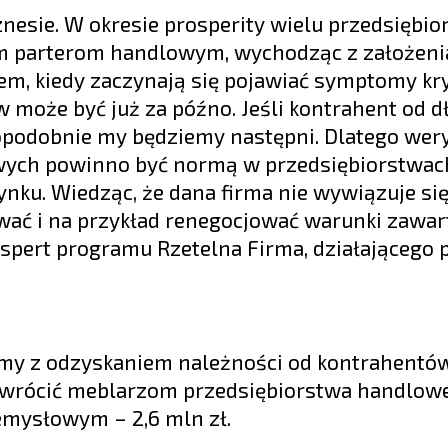
nesie. W okresie prosperity wielu przedsiębio
im parterom handlowym, wychodząc z założenia
em, kiedy zaczynają się pojawiać symptomy kr
w może być już za późno. Jeśli kontrahent od 
opodobnie my będziemy następni. Dlatego wer
owych powinno być normą w przedsiębiorstwac
nku. Wiedząc, że dana firma nie wywiązuje się
ać i na przykład renegocjować warunki zawar
spert programu Rzetelna Firma, działającego 
my z odzyskaniem należności od kontrahentów.
 zwrócić meblarzom przedsiębiorstwa handlowe
emysłowym – 2,6 mln zł.