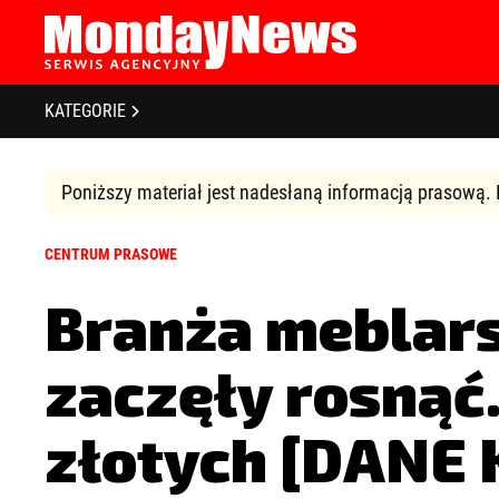
STRONA GŁÓWNA
BIZNES I GOSPODARKA
O NAS
KATEGORIE
POLITYKA PRYWATNOŚCI
BANKOWOŚĆ I FINANSE
REGULAMIN
LICENCJA
Poniższy materiał jest nadesłaną informacją prasową. 
NOWE TECHNOLOGIE
REJESTRACJA
SPOŁECZEŃSTWO
KONTAKT
CENTRUM PRASOWE
EDUKACJA
Branża meblars
MEDIA
Zapamiętaj mnie
Zapomniałeś 
zaczęły rosnąć.
ZDROWIE I URODA
złotych [DANE 
KULTURA