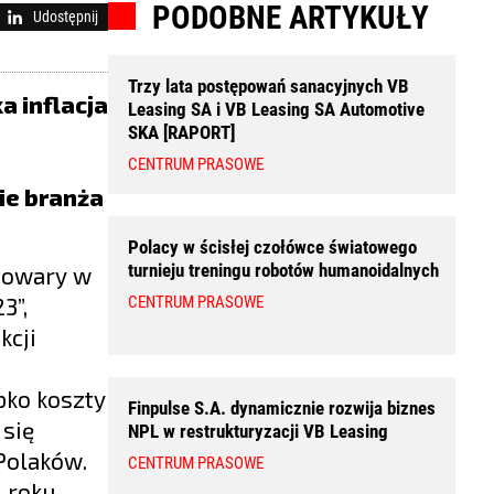
PODOBNE ARTYKUŁY
Udostępnij
Trzy lata postępowań sanacyjnych VB
a inflacja
Leasing SA i VB Leasing SA Automotive
SKA [RAPORT]
CENTRUM PRASOWE
ie branża
Polacy w ścisłej czołówce światowego
turnieju treningu robotów humanoidalnych
 towary w
3”,
CENTRUM PRASOWE
kcji
bko koszty
Finpulse S.A. dynamicznie rozwija biznes
 się
NPL w restrukturyzacji VB Leasing
Polaków.
CENTRUM PRASOWE
m roku