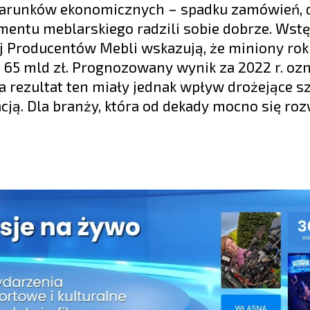
 warunków ekonomicznych – spadku zamówień, 
gmentu meblarskiego radzili sobie dobrze. Wst
j Producentów Mebli wskazują, że miniony rok 
65 mld zł. Prognozowany wynik za 2022 r. oz
a rezultat ten miały jednak wpływ drożejące s
ją. Dla branży, która od dekady mocno się rozw