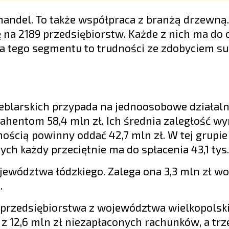
 handel. To także współpraca z branżą drzewną.
ię na 2189 przedsiębiorstw. Każde z nich ma do
la tego segmentu to trudności ze zdobyciem su
meblarskich przypada na jednoosobowe działaln
ahentom 58,4 mln zł. Ich średnia zaległość wy
lnością powinny oddać 42,7 mln zł. W tej grupi
h każdy przeciętnie ma do spłacenia 43,1 tys. 
ojewództwa łódzkiego. Zalega ona 3,3 mln zł w
.
ją przedsiębiorstwa z województwa wielkopolsk
 12,6 mln zł niezapłaconych rachunków, a trze