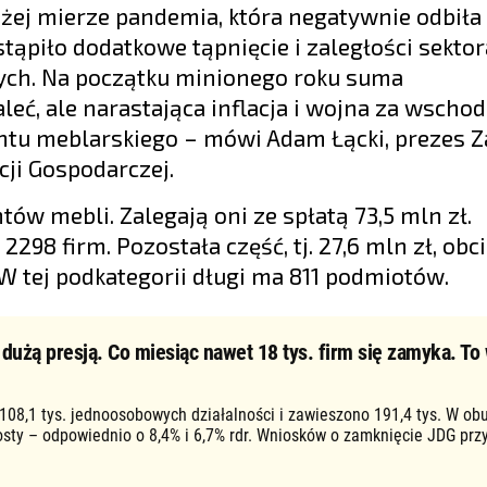
żej mierze pandemia, która negatywnie odbiła 
tąpiło dodatkowe tąpnięcie i zaległości sektor
tych. Na początku minionego roku suma
ć, ale narastająca inflacja i wojna za wschod
tu meblarskiego – mówi Adam Łącki, prezes 
ji Gospodarczej.
ów mebli. Zalegają oni ze spłatą 73,5 mln zł.
98 firm. Pozostała część, tj. 27,6 mln zł, obc
W tej podkategorii długi ma 811 podmiotów.
użą presją. Co miesiąc nawet 18 tys. firm się zamyka. To 
 108,1 tys. jednoosobowych działalności i zawieszono 191,4 tys. W ob
osty – odpowiednio o 8,4% i 6,7% rdr. Wniosków o zamknięcie JDG prz