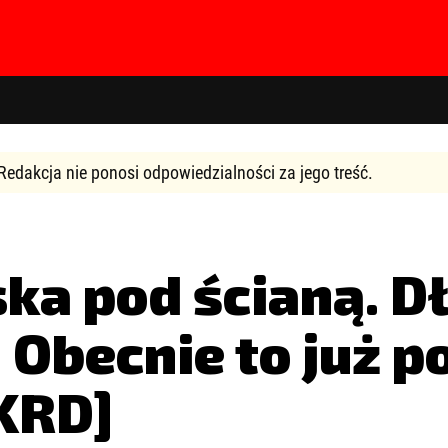
Redakcja nie ponosi odpowiedzialności za jego treść.
ka pod ścianą. D
hasła?
Kliknij tutaj
 Obecnie to już 
KRD]