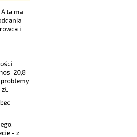
 A ta ma
 oddania
rowca i
ości
nosi 20,8
e problemy
zł.
obec
iego.
cie - z