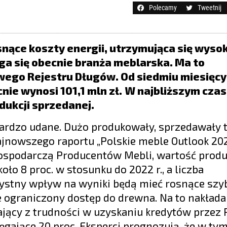
Polecamy
Tweetnij
ące koszty energii, utrzymująca się wysok
ga się obecnie branża meblarska. Ma to
wego Rejestru Długów. Od siedmiu miesięcy
nie wynosi 101,1 mln zł.
W najbliższym czas
dukcji sprzedanej.
h bardzo udane. Dużo produkowały, sprzedawały
ajnowszego raportu „Polskie meble Outlook 202
spodarczą Producentów Mebli, wartość produ
ło 8 proc. w stosunku do 2022 r., a liczba
ystny wpływ na wyniki będą mieć rosnące szy
e ograniczony dostęp do drewna. Na to nakłada
jący z trudności w uzyskaniu kredytów przez 
ęgające 20 proc. Eksperci prognozują, że w ty