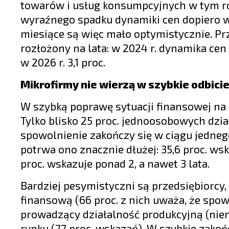
towarów i usług konsumpcyjnych w tym ro
wyraźnego spadku dynamiki cen dopiero w
miesiące są więc mało optymistycznie. Pr
rozłożony na lata: w 2024 r. dynamika cen w
w 2026 r. 3,1 proc.
Mikrofirmy nie wierzą w szybkie odbici
W szybką poprawę sytuacji finansowej na 
Tylko blisko 25 proc. jednoosobowych dzi
spowolnienie zakończy się w ciągu jedneg
potrwa ono znacznie dłużej: 35,6 proc. ws
proc. wskazuje ponad 2, a nawet 3 lata.
Bardziej pesymistyczni są przedsiębiorcy, 
finansową (66 proc. z nich uważa, że spow
prowadzący działalność produkcyjną (niema
rynku (77 proc. wskazań). W szybkie zakoń