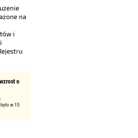
łużenie
rażone na
tów i
i
ejestru
wzrost o
u
ybyło w 15