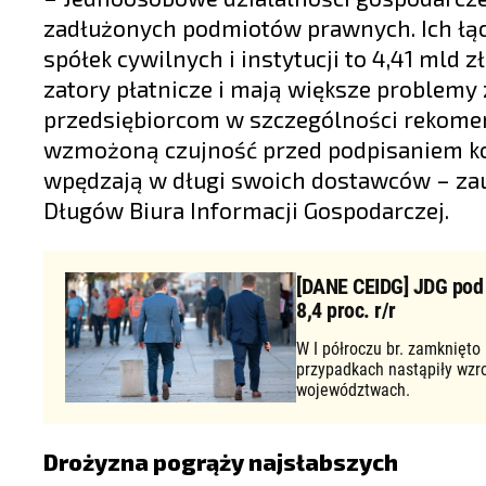
zadłużonych podmiotów prawnych. Ich łącz
spółek cywilnych i instytucji to 4,41 mld 
zatory płatnicze i mają większe problemy
przedsiębiorcom w szczególności rekomen
wzmożoną czujność przed podpisaniem kon
wpędzają w długi swoich dostawców – zau
Długów Biura Informacji Gospodarczej.
[DANE CEIDG] JDG pod d
8,4 proc. r/r
W I półroczu br. zamknięto
przypadkach nastąpiły wzr
województwach.
Drożyzna pogrąży najsłabszych