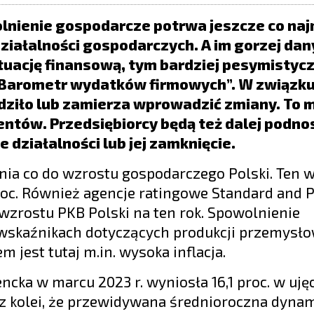
olnienie gospodarcze potrwa jeszcze co naj
ziałalności gospodarczych. A im gorzej dan
tuację finansową, tym bardziej pesymistyc
„Barometr wydatków firmowych”. W związku
dziło lub zamierza wprowadzić zmiany. To m.
ntów. Przedsiębiorcy będą też dalej podnos
 działalności lub jej zamknięcie.
nia co do wzrostu gospodarczego Polski. Ten 
oc. Również agencje ratingowe Standard and P
 wzrostu PKB Polski na ten rok. Spowolnienie
skaźnikach dotyczących produkcji przemysłow
jest tutaj m.in. wysoka inflacja.
ncka w marcu 2023 r. wyniosła 16,1 proc. w uję
z kolei, że przewidywana średnioroczna dynam