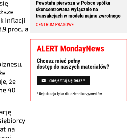
się
Powstała pierwsza w Polsce spółka
skoncentrowana wyłącznie na
iższe
transakcjach w modelu najmu zwrotnego
 inflacji
CENTRUM PRASOWE
9 proc., a
ALERT MondayNews
Chcesz mieć pełny
biznesu.
dostęp do naszych materiałów?
że
je, że
Zarejestruj się teraz *
jne 40
* Rejestracja tylko dla dziennikarzy/mediów
ację
siębiorcy
at na
 woj.