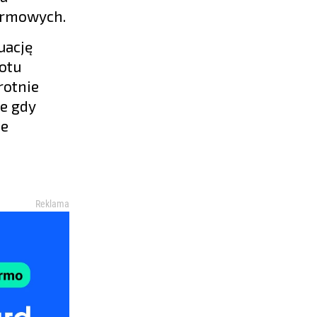
firmowych.
uację
otu
rotnie
ie gdy
ie
Reklama