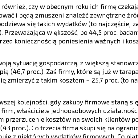
ównież, czy w obecnym roku ich firmę czekają
nować i będą zmuszeni znaleźć zewnętrzne źró
podziewa się takich wydatków (to najczęściej z
. Przeważająca większość, bo 44,5 proc. badan
 przed koniecznością poniesienia ważnych i ko
swoją sytuację gospodarczą, z większą stanowc
pią (46,7 proc.). Zaś firmy, które są już w tarap
ę zmierzyć z takim kosztem – 25,7 proc. (to na
rwszej kolejności, gdy zakupy firmowe staną się
 firm, właściciele jednoosobowych działalnośc
m przerzucenie kosztów na swoich klientów p
3 proc.). Co trzecia firma skupi się na ograni
gnuje z niektórych wydatków firmowych. Co pią