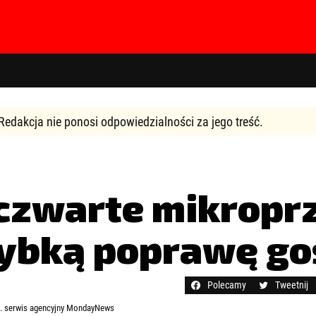
Redakcja nie ponosi odpowiedzialności za jego treść.
czwarte mikropr
hasła?
Kliknij tutaj
zybką poprawę go
Polecamy
Tweetnij
ot. serwis agencyjny MondayNews