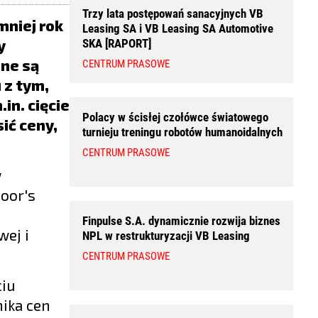
Trzy lata postępowań sanacyjnych VB
mniej rok
Leasing SA i VB Leasing SA Automotive
y
SKA [RAPORT]
zne są
CENTRUM PRASOWE
 z tym,
in. cięcie
Polacy w ścisłej czołówce światowego
ić ceny,
turnieju treningu robotów humanoidalnych
CENTRUM PRASOWE
w
oor's
Finpulse S.A. dynamicznie rozwija biznes
ej i
NPL w restrukturyzacji VB Leasing
CENTRUM PRASOWE
ciu
ika cen