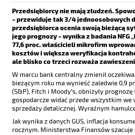
LIFESTYLE
Przedsiębiorcy nie mają złudzeń. Spow
OPINIE I KOMENTARZE
– przewiduje tak 3/4 jednoosobowych d
przedsiębiorca ocenia swoją bieżącą sy
jego prognozy – wynika z badania NFG 
77,6 proc. właścicieli mikrofirm wprowa
kosztów i większa weryfikacja kontrahe
ale blisko co trzeci rozważa zawieszenie
W marcu bank centralny zmienił oczekiwa
bieżącym roku ma wynieść zaledwie 0,9 pr
(S&P), Fitch i Moody's, obniżyły prognozę
gospodarcze widać przede wszystkim we w
sprzedaży detalicznej. Wyraźnym hamulcem 
Jak wynika z danych GUS, inflacja konsume
rocznym. Ministerstwa Finansów szacuje 