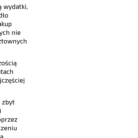
 wydatki,
dło
akup
ych nie
sztownych
zością
atach
jczęściej
 zbyt
i
oprzez
czeniu
ta