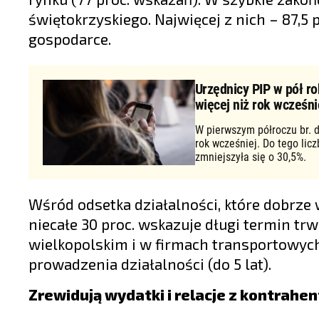
świętokrzyskiego. Najwięcej z nich – 87,5
gospodarce.
Urzędnicy PIP w pół ro
więcej niż rok wcześni
W pierwszym półroczu br. d
rok wcześniej. Do tego lic
zmniejszyła się o 30,5%.
Wśród odsetka działalności, które dobrze 
niecałe 30 proc. wskazuje długi termin t
wielkopolskim i w firmach transportowych
prowadzenia działalności (do 5 lat).
Zrewidują wydatki i relacje z kontrahe