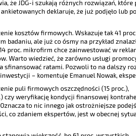
a, że JDG-i szukają różnych rozwiązań, które
. ankietowanych deklaruje, że już podjęło lub p
zenie kosztów firmowych. Wskazuje tak 41 proc
m badaniu, ale już co ósmy na przykład znalaz
 14 proc. mikrofirm chce zainwestować w rekla
w. Warto wiedzieć, że zarówno usługi promocyj
a sfinansować ratami. Pozwoli to na dalszy ro
 inwestycji – komentuje Emanuel Nowak, ekspe
enie puli firmowych oszczędności (15 proc.),
.) czy weryfikację kondycji finansowej kontra
Oznacza to nic innego jak ostrożniejsze podejś
i, co zdaniem ekspertów, jest w obecnej sytua
stanowią większość, bo 61 proc. wszystkich