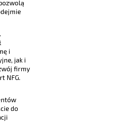
 pozwolą
odejmie
.
ł
mę i
ne, jak i
zwój firmy
rt NFG.
hentów
cie do
cji