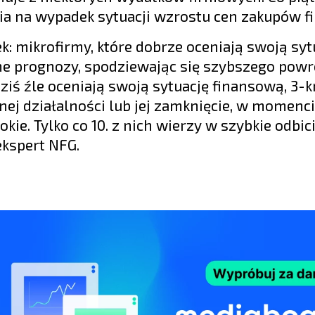
nia na wypadek sytuacji wzrostu cen zakupów 
k: mikrofirmy, które dobrze oceniają swoją syt
ne prognozy, spodziewając się szybszego powr
 dziś źle oceniają swoją sytuację finansową, 3-k
ej działalności lub jej zamknięcie, w momenc
kie. Tylko co 10. z nich wierzy w szybkie odbic
kspert NFG.