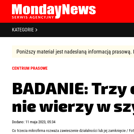
STRONA GŁÓWNA
BIZNES I GOSPODARKA
O NAS
KATEGORIE
POLITYKA PRYWATNOŚCI
BANKOWOŚĆ I FINANSE
REGULAMIN
LICENCJA
Poniższy materiał jest nadesłaną informacją prasową. 
NOWE TECHNOLOGIE
REJESTRACJA
SPOŁECZEŃSTWO
KONTAKT
CENTRUM PRASOWE
EDUKACJA
BADANIE: Trzy 
MEDIA
Zapamiętaj mnie
Zapomniałeś 
nie wierzy w s
ZDROWIE I URODA
KULTURA
Dodano: 11 maja 2023, 05:34
Co trzecia mikrofirma rozważa zawieszenie działalności lub jej zamknięcie / F