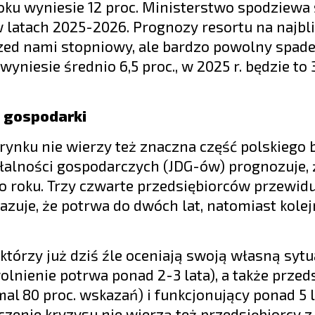
ku wyniesie 12 proc. Ministerstwo spodziewa 
 latach 2025-2026. Prognozy resortu na najbl
zed nami stopniowy, ale bardzo powolny spadek
yniesie średnio 6,5 proc., w 2025 r. będzie to 3,
e gospodarki
rynku nie wierzy też znaczna część polskiego 
ałalności gospodarczych (JDG-ów) prognozuje, 
o roku. Trzy czwarte przedsiębiorców przewidu
kazuje, że potrwa do dwóch lat, natomiast kole
którzy już dziś źle oceniają swoją własną sytu
olnienie potrwa ponad 2-3 lata), a także przed
l 80 proc. wskazań) i funkcjonujący ponad 5 l
czenie kryzysu nie wierzą też przedsiębiorcy z