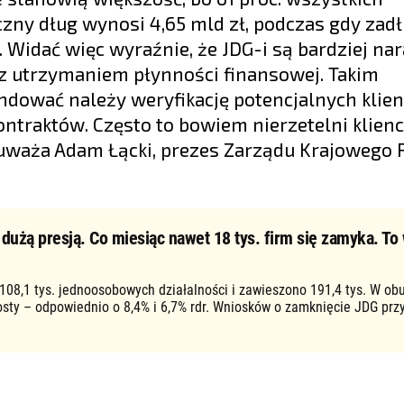
ny dług wynosi 4,65 mld zł, podczas gdy zad
zł. Widać więc wyraźnie, że JDG-i są bardziej na
 z utrzymaniem płynności finansowej. Takim
dować należy weryfikację potencjalnych klien
traktów. Często to bowiem nierzetelni klienc
waża Adam Łącki, prezes Zarządu Krajowego R
użą presją. Co miesiąc nawet 18 tys. firm się zamyka. To 
 108,1 tys. jednoosobowych działalności i zawieszono 191,4 tys. W ob
osty – odpowiednio o 8,4% i 6,7% rdr. Wniosków o zamknięcie JDG prz