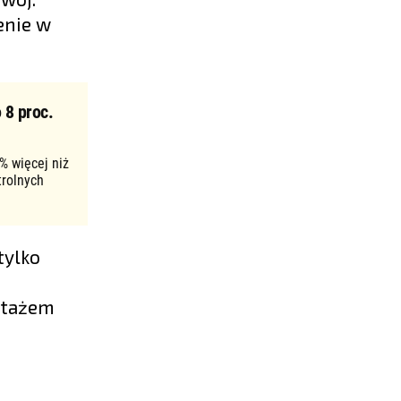
enie w
 8 proc.
% więcej niż
trolnych
tylko
 stażem