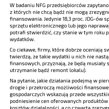
W badaniu NFG przedsiębiorców zapytano r
z których nie chcą bądź nie mogą zrezyg
finansowania. Jedynie 18,3 proc. JDG-ów s
sprzętu elektronicznego lub jego naprawa)
potrafi stwierdzić, czy stanie w tym roku
wydatków.
Co ciekawe, firmy, które dobrze oceniają 
twierdzą, że takie wydatki u nich nie nastą
finansowych, przyznają, że będą musiały si
utrzymanie bądź remont lokalu).
Na pytanie, jakie działania podejmą w pie
drogie i przekroczą możliwości finansowe
gospodarczych wskazują przede wszystki
podniesienie cen oferowanych produktów (4
kosztów działalności, a co czwarta zrezy