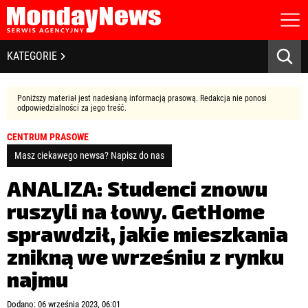
STRONA GŁÓWNA
BIZNES I GOSPODARKA
KATEGORIE
O NAS
POLITYKA PRYWATNOŚCI
BANKOWOŚĆ I FINANSE
REGULAMIN
Poniższy materiał jest nadesłaną informacją prasową. Redakcja nie ponosi
LICENCJA
odpowiedzialności za jego treść.
NOWE TECHNOLOGIE
REJESTRACJA
CENTRUM PRASOWE
KONTAKT
SPOŁECZEŃSTWO
Masz ciekawego newsa? Napisz do nas
EDUKACJA
ANALIZA: Studenci znowu
ruszyli na łowy. GetHome
MEDIA
sprawdził, jakie mieszkania
Zapamiętaj mnie
ZDROWIE I URODA
Zapomniałeś hasła?
Kliknij tutaj
znikną we wrześniu z rynku
zaloguj się
najmu
KULTURA
Dodano: 06 września 2023, 06:01