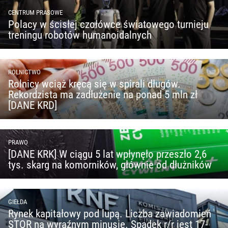
CENTRUM PRASOWE
Polacy w ścisłej czołówce światowego turnieju
treningu robotów humanoidalnych
ROLNICTWO
Rolnicy wciąż kręcą się w spirali długów.
Rekordzista ma zadłużenie na ponad 5 mln zł
[DANE KRD]
PRAWO
[DANE KRK] W ciągu 5 lat wpłynęło przeszło 2,6
tys. skarg na komorników, głównie od dłużników
GIEŁDA
Rynek kapitałowy pod lupą. Liczba zawiadomień
STOR na wyraźnym minusie. Spadek r/r jest 17-