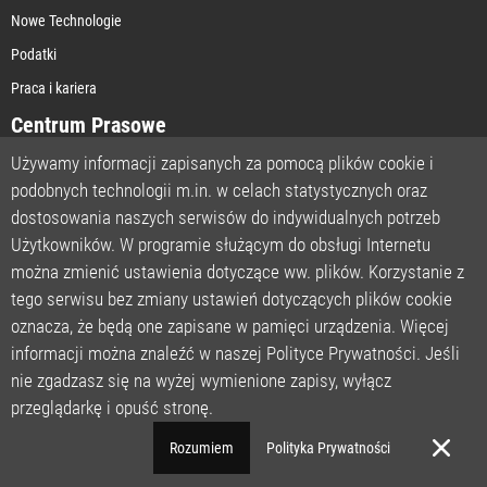
Nowe Technologie
Podatki
Praca i kariera
Centrum Prasowe
Używamy informacji zapisanych za pomocą plików cookie i
podobnych technologii m.in. w celach statystycznych oraz
STRONA GŁÓWNA
dostosowania naszych serwisów do indywidualnych potrzeb
O NAS
Użytkowników. W programie służącym do obsługi Internetu
można zmienić ustawienia dotyczące ww. plików. Korzystanie z
POLITYKA PRYWATNOŚCI
tego serwisu bez zmiany ustawień dotyczących plików cookie
REGULAMIN
oznacza, że będą one zapisane w pamięci urządzenia. Więcej
LICENCJA
informacji można znaleźć w naszej Polityce Prywatności. Jeśli
REJESTRACJA
nie zgadzasz się na wyżej wymienione zapisy, wyłącz
KONTAKT
przeglądarkę i opuść stronę.
POMOC TECHNICZNA
Rozumiem
Polityka Prywatności
© MondayNews Polska | Wszelkie prawa zastrzeżone.