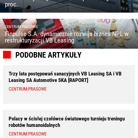
proc.
CENTRUM PRASOWE
Finpulse S.A. dynamicznie rozwija biznes NPL w
restrukturyzacji VB Leasing
PODOBNE ARTYKUŁY
Trzy lata postępowań sanacyjnych VB Leasing SA i VB
Leasing SA Automotive SKA [RAPORT]
CENTRUM PRASOWE
Polacy w ścisłej czołówce światowego turnieju treningu
robotów humanoidalnych
CENTRUM PRASOWE