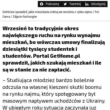
LIFESTYLE
Polecamy
Tweetnij
Udostępnij
OPINIE I KOMENTARZE
GetHome sprawdził, jakie mieszkania znikną we wrześniu z rynku najmu / Fot.
Canva / Zdjęcie ilustracyjne
Wrzesień to tradycyjnie okres
największego ruchu na rynku wynajmu
mieszkań, bo wówczas umowy finalizują
dziesiątki tysięcy studentek i
studentów. Portal GetHome.pl
sprawdził
, jakich szukają mieszkań
i
ile
są w stanie za nie
za
płacić.
– Studiująca młodzież bardzo boleśnie
odczuła na własnej kieszeni skutki boomu
na rynku najmu, który spotęgowany był
masowym napływem uchodźców z Ukrainy.
W ubiegłym roku sytuacja zaczynała już