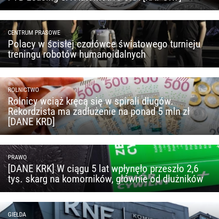
CENTRUM PRASOWE
Polacy w ścisłej czołówce światowego turnieju
treningu robotów humanoidalnych
ROLNICTWO
Rolnicy wciąż kręcą się w spirali długów.
Rekordzista ma zadłużenie na ponad 5 mln zł
[DANE KRD]
PRAWO
[DANE KRK] W ciągu 5 lat wpłynęło przeszło 2,6
tys. skarg na komorników, głównie od dłużników
GIEŁDA