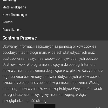
Materiał eksperta
Nowe Technologie
Podatki
Praca i kariera
Centrum Prasowe
Używamy informacji zapisanych za pomocą plików cookie i
podobnych technologii m.in. w celach statystycznych oraz
STRONA GŁÓWNA
dostosowania naszych serwisów do indywidualnych potrzeb
O NAS
Użytkowników. W programie służącym do obsługi Internetu
można zmienić ustawienia dotyczące ww. plików. Korzystanie z
POLITYKA PRYWATNOŚCI
tego serwisu bez zmiany ustawień dotyczących plików cookie
REGULAMIN
oznacza, że będą one zapisane w pamięci urządzenia. Więcej
LICENCJA
informacji można znaleźć w naszej Polityce Prywatności. Jeśli
REJESTRACJA
nie zgadzasz się na wyżej wymienione zapisy, wyłącz
KONTAKT
przeglądarkę i opuść stronę.
POMOC TECHNICZNA