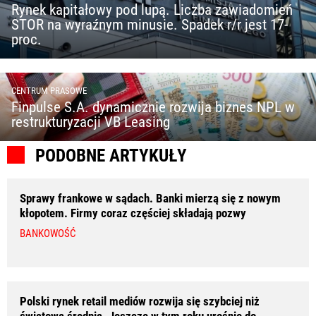
Rynek kapitałowy pod lupą. Liczba zawiadomień
STOR na wyraźnym minusie. Spadek r/r jest 17-
proc.
CENTRUM PRASOWE
Finpulse S.A. dynamicznie rozwija biznes NPL w
restrukturyzacji VB Leasing
PODOBNE ARTYKUŁY
Sprawy frankowe w sądach. Banki mierzą się z nowym
kłopotem. Firmy coraz częściej składają pozwy
BANKOWOŚĆ
Polski rynek retail mediów rozwija się szybciej niż
światowa średnia. Jeszcze w tym roku urośnie do