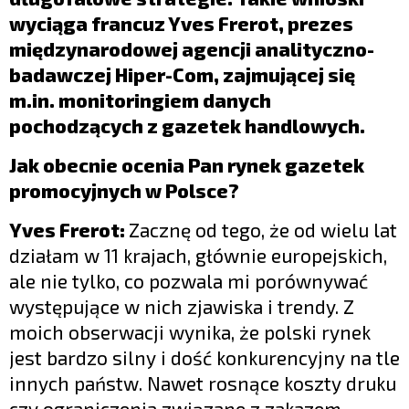
wyciąga francuz Yves Frerot, prezes
międzynarodowej agencji analityczno-
badawczej Hiper-Com, zajmującej się
m.in. monitoringiem danych
pochodz
ą
cych z gazetek handlowych.
Jak obecnie ocenia Pan rynek gazetek
promocyjnych w Polsce?
Yves Frerot:
Zacznę od tego, że od wielu lat
działam w 11 krajach, głównie europejskich,
ale nie tylko, co pozwala mi porównywać
występujące w nich zjawiska i trendy. Z
moich obserwacji wynika, że polski rynek
jest bardzo silny i dość konkurencyjny na tle
innych państw. Nawet rosnące koszty druku
czy ograniczenia związane z zakazem