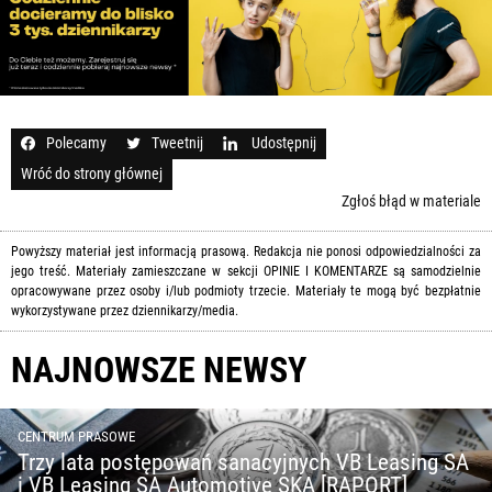
Polecamy
Tweetnij
Udostępnij
Wróć do strony głównej
Zgłoś błąd w materiale
Powyższy materiał jest informacją prasową. Redakcja nie ponosi odpowiedzialności za
jego treść. Materiały zamieszczane w sekcji OPINIE I KOMENTARZE są samodzielnie
opracowywane przez osoby i/lub podmioty trzecie. Materiały te mogą być bezpłatnie
wykorzystywane przez dziennikarzy/media.
NAJNOWSZE NEWSY
CENTRUM PRASOWE
Trzy lata postępowań sanacyjnych VB Leasing SA
i VB Leasing SA Automotive SKA [RAPORT]