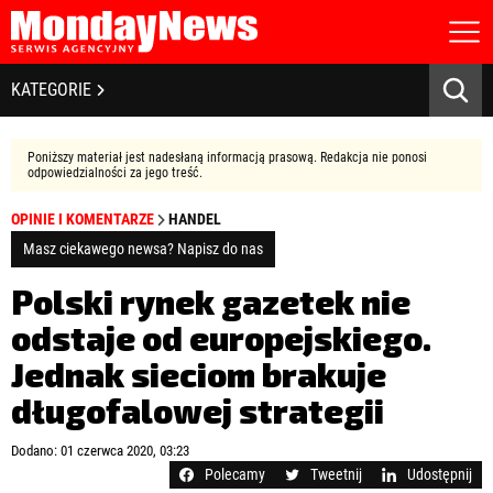
STRONA GŁÓWNA
BIZNES I GOSPODARKA
KATEGORIE
O NAS
POLITYKA PRYWATNOŚCI
BANKOWOŚĆ I FINANSE
REGULAMIN
Poniższy materiał jest nadesłaną informacją prasową. Redakcja nie ponosi
LICENCJA
odpowiedzialności za jego treść.
NOWE TECHNOLOGIE
REJESTRACJA
OPINIE I KOMENTARZE
HANDEL
KONTAKT
SPOŁECZEŃSTWO
Masz ciekawego newsa? Napisz do nas
EDUKACJA
Polski rynek gazetek nie
odstaje od europejskiego.
MEDIA
Jednak sieciom brakuje
Zapamiętaj mnie
ZDROWIE I URODA
Zapomniałeś hasła?
Kliknij tutaj
długofalowej strategii
zaloguj się
KULTURA
Dodano: 01 czerwca 2020, 03:23
Polecamy
Tweetnij
Udostępnij