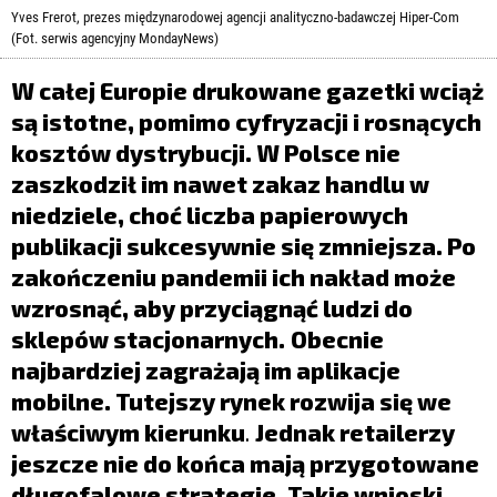
LIFESTYLE
Yves Frerot, prezes międzynarodowej agencji analityczno-badawczej Hiper-Com
(Fot. serwis agencyjny MondayNews)
OPINIE I KOMENTARZE
W całej Europie drukowane gazetki wciąż
są istotne, pomimo cyfryzacji i rosnących
kosztów dystrybucji. W Polsce nie
zaszkodził im nawet zakaz handlu w
niedziele, choć liczba papierowych
publikacji sukcesywnie się zmniejsza. Po
zakończeniu pandemii ich nakład może
wzrosnąć, aby przyciągnąć ludzi do
sklepów stacjonarnych.
Obecnie
najbardziej zagrażają im aplikacje
mobilne. Tutejszy rynek rozwija się we
właściwym kierunku
.
Jednak retailerzy
jeszcze nie do końca mają przygotowane
długofalowe strategie. Takie wnioski