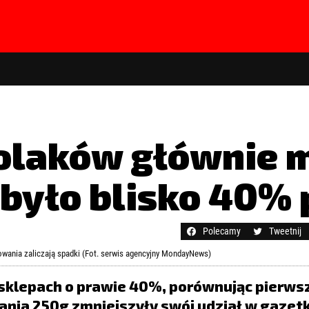
Polaków głównie 
ybyło blisko 40% 
hasła?
Kliknij tutaj
Polecamy
Tweetnij
wania zaliczają spadki (Fot. serwis agencyjny MondayNews)
sklepach o prawie 40%, porównując pierws
owania 250g zmniejszyły swój udział w gazet