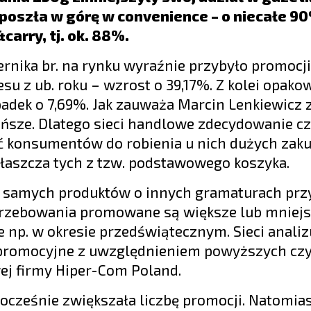
 poszła w górę w convenience – o niecałe 90
arry, tj. ok. 88%.
iernika br. na rynku wyraźnie przybyło promocj
u z ub. roku – wzrost o 39,17%. Z kolei opako
adek o 7,69%. Jak zauważa Marcin Lenkiewicz 
ańsze. Dlatego sieci handlowe zdecydowanie cz
ić konsumentów do robienia u nich dużych zak
łaszcza tych z tzw. podstawowego koszyka.
ch samych produktów o innych gramaturach pr
otrzebowania promowane są większe lub mniej
 np. w okresie przedświątecznym. Sieci analiz
y promocyjne z uwzględnieniem powyższych cz
j firmy Hiper-Com Poland.
nocześnie zwiększała liczbę promocji. Natomia