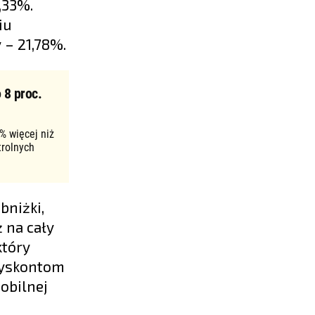
,33%.
iu
 – 21,78%.
 8 proc.
% więcej niż
trolnych
bniżki,
ż na cały
który
 dyskontom
obilnej