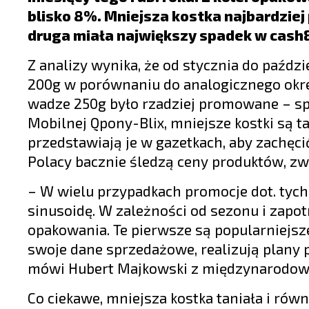
LIFESTYLE
blisko 8%. Mniejsza kostka najbardziej
OPINIE I KOMENTARZE
druga miała największy spadek w cash&c
Z analizy wynika, że od stycznia do paźdz
200g w porównaniu do analogicznego okres
wadze 250g było rzadziej promowane – sp
Mobilnej Qpony-Blix, mniejsze kostki są t
przedstawiają je w gazetkach, aby zachęc
Polacy bacznie śledzą ceny produktów, zw
– W wielu przypadkach promocje dot. ty
sinusoidę. W zależności od sezonu i zap
opakowania. Te pierwsze są popularniejsze
swoje dane sprzedażowe, realizują plan
mówi Hubert Majkowski z międzynarodowe
Co ciekawe, mniejsza kostka taniała i rów