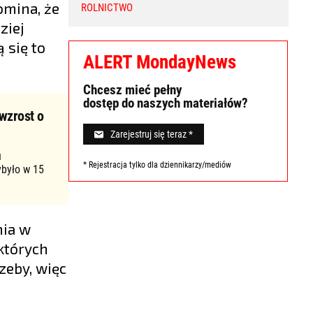
omina, że
ROLNICTWO
ziej
 się to
ALERT MondayNews
Chcesz mieć pełny
dostęp do naszych materiałów?
wzrost o
Zarejestruj się teraz *
u
* Rejestracja tylko dla dziennikarzy/mediów
ybyło w 15
nia w
 których
zeby, więc