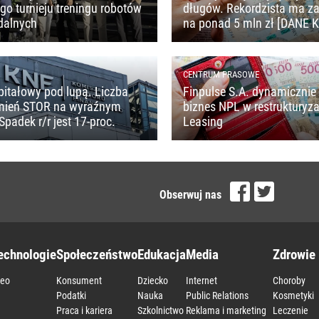
o turnieju treningu robotów
długów. Rekordzista ma z
dalnych
na ponad 5 mln zł [DANE 
CENTRUM PRASOWE
pitałowy pod lupą. Liczba
Finpulse S.A. dynamicznie 
mień STOR na wyraźnym
biznes NPL w restrukturyza
Spadek r/r jest 17-proc.
Leasing
Obserwuj nas
echnologie
Społeczeństwo
Edukacja
Media
Zdrowie 
deo
Konsument
Dziecko
Internet
Choroby
a
Podatki
Nauka
Public Relations
Kosmetyki
Praca i kariera
Szkolnictwo
Reklama i marketing
Leczenie