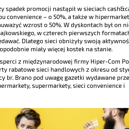
zy spadek promocji nastąpił w sieciach cash&c
pu convenience – o 50%, a także w hipermarke
auważyć wzrost o 50%. W dyskontach był on n
Majkowskiego, w czterech pierwszych formatac
dawać. Dlatego sieci obniżyły swoją aktywnoś
opodobnie miały więcej kostek na stanie.
ksperci z międzynarodowej firmy Hiper-Com Po
rty rabatowe sieci handlowych z okresu od sty
ięcy br. Brano pod uwagę gazetki wydawane prz
ermarkety, supermarkety, sieci convenience i