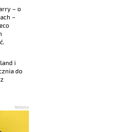
arry – o
tach –
ieco
h
ć.
land i
cznia do
ez
Reklama