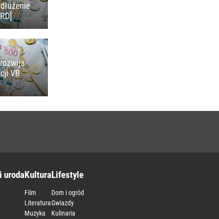
adłużenie
KRD]
rozwija
cji VB
i uroda
Kultura
Lifestyle
Film
Dom i ogród
Literatura
Gwiazdy
Muzyka
Kulinaria