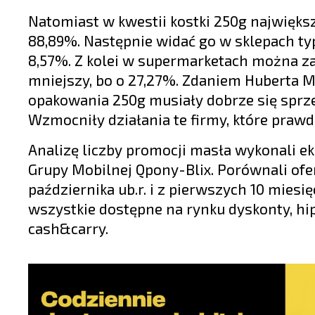
Natomiast w kwestii kostki 250g najwięks
88,89%. Następnie widać go w sklepach ty
8,57%. Z kolei w supermarketach można z
mniejszy, bo o 27,27%. Zdaniem Huberta 
opakowania 250g musiały dobrze się sprze
Wzmocniły działania te firmy, które prawd
Analizę liczby promocji masła wykonali e
Grupy Mobilnej Qpony-Blix. Porównali ofe
października ub.r. i z pierwszych 10 mies
wszystkie dostępne na rynku dyskonty, hip
cash&carry.