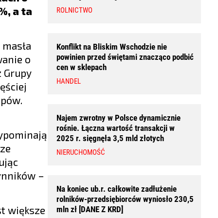
%, a ta
ROLNICTWO
i masła
Konflikt na Bliskim Wschodzie nie
powinien przed świętami znacząco podbić
wanie o
cen w sklepach
z Grupy
HANDEL
ęściej
upów.
Najem zwrotny w Polsce dynamicznie
rośnie. Łączna wartość transakcji w
zypominają
2025 r. sięgnęła 3,5 mld złotych
sze
NIERUCHOMOŚĆ
ując
ynników –
Na koniec ub.r. całkowite zadłużenie
rolników-przedsiębiorców wyniosło 230,5
st większe
mln zł [DANE Z KRD]