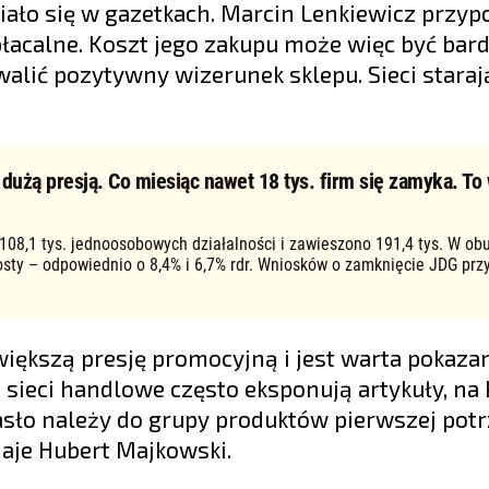
iało się w gazetkach. Marcin Lenkiewicz przyp
łacalne. Koszt jego zakupu może więc być bard
walić pozytywny wizerunek sklepu. Sieci starają
użą presją. Co miesiąc nawet 18 tys. firm się zamyka. To 
 108,1 tys. jednoosobowych działalności i zawieszono 191,4 tys. W ob
osty – odpowiednio o 8,4% i 6,7% rdr. Wniosków o zamknięcie JDG prz
iększą presję promocyjną i jest warta pokaza
e sieci handlowe często eksponują artykuły, na
sło należy do grupy produktów pierwszej potr
daje Hubert Majkowski.