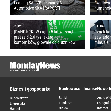
Leasing SA i VB Leasing SA
światoweg
Automotive SKA [RAPORT]
humanoi
PRAWO
GIEŁDA
[DANE KRK] W ciągu 5 lat wpłynęło
Rynek ka
przeszło 2,6 tys. skarg na
zawiado
komorników, głównie od dłużników
minusie. 
Bankowość i finanse
Nowe t
Biznes i gospodarka
Banki
Audio-Wi
Budownictwo
Fundusze
Fotografi
Energetyka
Giełda
Internet
Handel