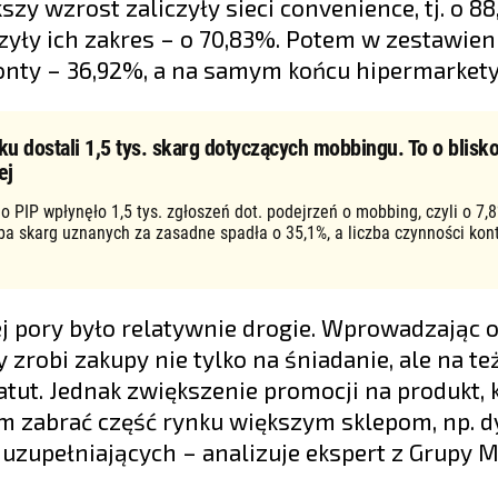
y wzrost zaliczyły sieci convenience, tj. o 88
yły ich zakres – o 70,83%. Potem w zestawien
onty – 36,92%, a na samym końcu hipermarkety
ku dostali 1,5 tys. skarg dotyczących mobbingu. To o blisko
ej
o PIP wpłynęło 1,5 tys. zgłoszeń dot. podejrzeń o mobbing, czyli o 7,8
zba skarg uznanych za zasadne spadła o 35,1%, a liczba czynności kon
j pory było relatywnie drogie. Wprowadzając o
 zrobi zakupy nie tylko na śniadanie, ale na te
atut. Jednak zwiększenie promocji na produkt, 
em zabrać część rynku większym sklepom, np.
zupełniających – analizuje ekspert z Grupy M