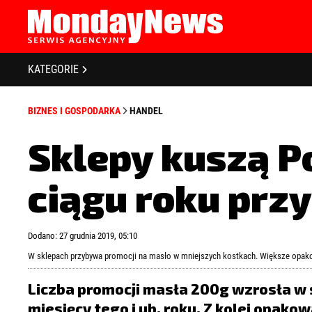
STRONA GŁÓWNA
BIZNES I GOSPODARKA
O NAS
KATEGORIE
POLITYKA PRYWATNOŚCI
BANKOWOŚĆ I FINANSE
REGULAMIN
BIZNES I GOSPODARKA
HANDEL
LICENCJA
NOWE TECHNOLOGIE
REJESTRACJA
Sklepy kuszą 
SPOŁECZEŃSTWO
KONTAKT
ciągu roku prz
EDUKACJA
MEDIA
Zapamiętaj mnie
Zapomniałeś 
Dodano: 27 grudnia 2019, 05:10
ZDROWIE I URODA
W sklepach przybywa promocji na masło w mniejszych kostkach. Większe opako
KULTURA
Liczba promocji masła 200g wzrosła w 
miesięcy tego i ub. roku. Z kolei opak