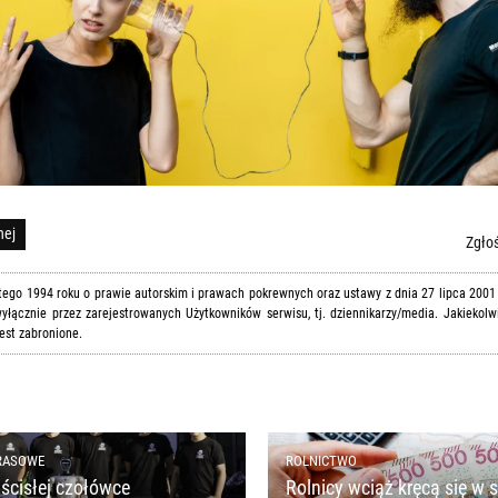
nej
Zgłoś
utego 1994 roku o prawie autorskim i prawach pokrewnych oraz ustawy z dnia 27 lipca 2001
yłącznie przez zarejestrowanych Użytkowników serwisu, tj. dziennikarzy/media. Jakiekolw
est zabronione.
RASOWE
ROLNICTWO
ścisłej czołówce
Rolnicy wciąż kręcą się w s