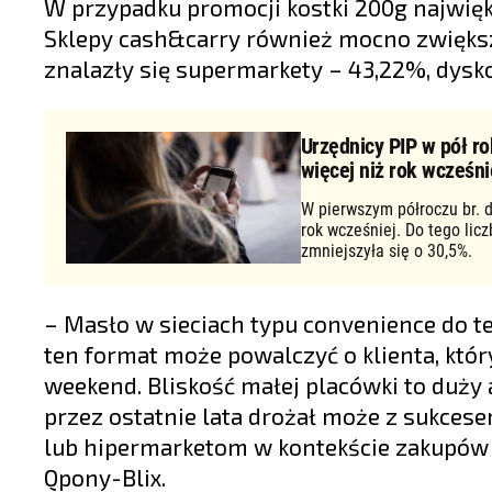
W przypadku promocji kostki 200g największ
Sklepy cash&carry również mocno zwiększ
znalazły się supermarkety – 43,22%, dysk
Urzędnicy PIP w pół ro
więcej niż rok wcześni
W pierwszym półroczu br. d
rok wcześniej. Do tego lic
zmniejszyła się o 30,5%.
– Masło w sieciach typu convenience do te
ten format może powalczyć o klienta, który
weekend. Bliskość małej placówki to duży 
przez ostatnie lata drożał może z sukces
lub hipermarketom w kontekście zakupów u
Qpony-Blix.