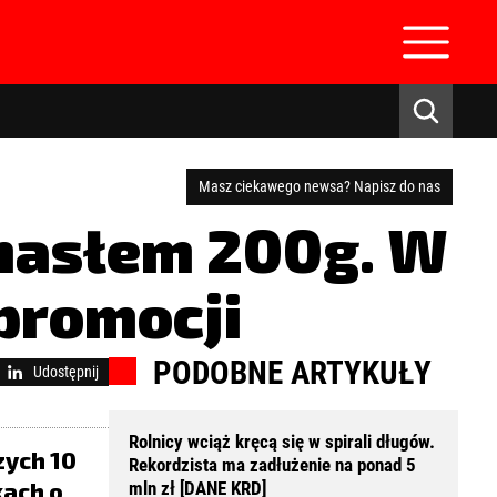
Masz ciekawego newsa? Napisz do nas
masłem 200g. W
promocji
zaloguj się
PODOBNE ARTYKUŁY
Udostępnij
Rolnicy wciąż kręcą się w spirali długów.
zych 10
Rekordzista ma zadłużenie na ponad 5
kach o
mln zł [DANE KRD]