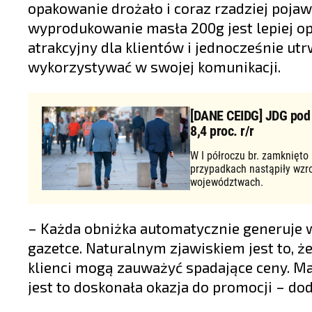
opakowanie drożało i coraz rzadziej pojaw
wyprodukowanie masła 200g jest lepiej op
atrakcyjny dla klientów i jednocześnie utr
wykorzystywać w swojej komunikacji.
[DANE CEIDG] JDG pod d
8,4 proc. r/r
W I półroczu br. zamknięto
przypadkach nastąpiły wzr
województwach.
– Każda obniżka automatycznie generuje w
gazetce. Naturalnym zjawiskiem jest to, ż
klienci mogą zauważyć spadające ceny. Ma
jest to doskonała okazja do promocji – do