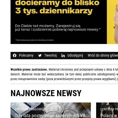
Polecamy
Tweetnij
Udostępnij
Wróć do strony głów
Wszelkie prawa zastrzeżone.
Materiał chroniony jest przepisami ustawy z dnia 4 l
danych. Materiał może być wykorzystany (w tym dalej publicznie udostępniany) w
przez nieuprawnione osoby (poza przewidzianymi przez przepisy prawa wyjątkami) j
NAJNOWSZE NEWSY
CENTRUM PRASOWE
CENTRUM P
Trzy lata postępowań sanacyjnych VB
Polacy w 