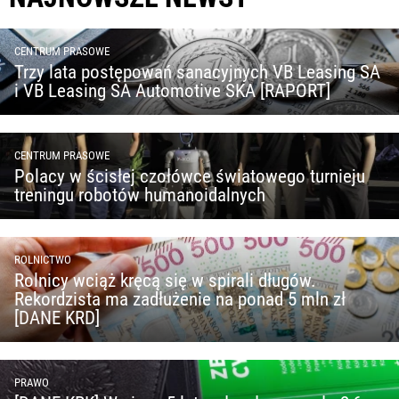
CENTRUM PRASOWE
Trzy lata postępowań sanacyjnych VB Leasing SA
i VB Leasing SA Automotive SKA [RAPORT]
CENTRUM PRASOWE
Polacy w ścisłej czołówce światowego turnieju
treningu robotów humanoidalnych
ROLNICTWO
Rolnicy wciąż kręcą się w spirali długów.
Rekordzista ma zadłużenie na ponad 5 mln zł
[DANE KRD]
PRAWO