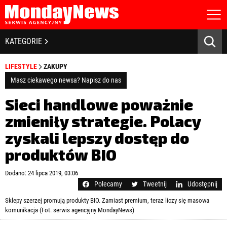
STRONA GŁÓWNA
BIZNES I GOSPODARKA
KATEGORIE
O NAS
POLITYKA PRYWATNOŚCI
BANKOWOŚĆ I FINANSE
LIFESTYLE
ZAKUPY
REGULAMIN
LICENCJA
Masz ciekawego newsa? Napisz do nas
NOWE TECHNOLOGIE
REJESTRACJA
Sieci handlowe poważnie
KONTAKT
SPOŁECZEŃSTWO
zmieniły strategie. Polacy
zyskali lepszy dostęp do
EDUKACJA
produktów BIO
MEDIA
Zapamiętaj mnie
Dodano: 24 lipca 2019, 03:06
ZDROWIE I URODA
Zapomniałeś hasła?
Kliknij tutaj
Polecamy
Tweetnij
Udostępnij
zaloguj się
Sklepy szerzej promują produkty BIO. Zamiast premium, teraz liczy się masowa
KULTURA
komunikacja (Fot. serwis agencyjny MondayNews)