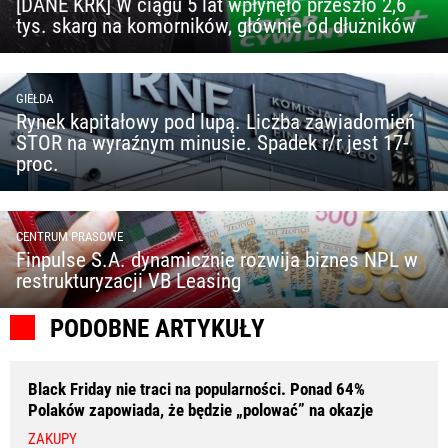
[DANE KRK] W ciągu 5 lat wpłynęło przeszło 2,6
tys. skarg na komorników, głównie od dłużników
GIEŁDA
Rynek kapitałowy pod lupą. Liczba zawiadomień
STOR na wyraźnym minusie. Spadek r/r jest 17-
proc.
CENTRUM PRASOWE
Finpulse S.A. dynamicznie rozwija biznes NPL w
restrukturyzacji VB Leasing
PODOBNE ARTYKUŁY
Black Friday nie traci na popularności. Ponad 64%
Polaków zapowiada, że będzie „polować” na okazje
ZAKUPY