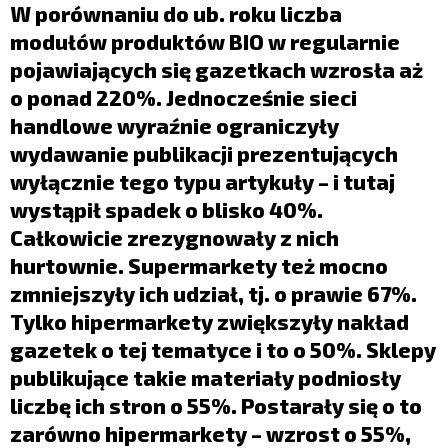
LIFESTYLE
W porównaniu do ub. roku liczba
modułów produktów BIO w regularnie
OPINIE I KOMENTARZE
pojawiających się gazetkach wzrosła aż
o ponad 220%. Jednocześnie sieci
handlowe wyraźnie ograniczyły
wydawanie publikacji prezentujących
wyłącznie tego typu artykuły – i tutaj
wystąpił spadek o blisko 40%.
Całkowicie zrezygnowały z nich
hurtownie. Supermarkety też mocno
zmniejszyły ich udział, tj. o prawie 67%.
Tylko hipermarkety zwiększyły nakład
gazetek o tej tematyce i to o 50%. Sklepy
publikujące takie materiały podniosły
liczbę ich stron o 55%. Postarały się o to
zarówno hipermarkety – wzrost o 55%,