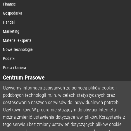
Finanse
Gospodarka
Handel
Marketing
Materiał eksperta
Nowe Technologie
Podatki
Praca i kariera
Centrum Prasowe
Używamy informacji zapisanych za pomocą plików cookie i
podobnych technologii m.in. w celach statystycznych oraz
STRONA GŁÓWNA
dostosowania naszych serwisów do indywidualnych potrzeb
O NAS
Użytkowników. W programie służącym do obsługi Internetu
można zmienić ustawienia dotyczące ww. plików. Korzystanie z
POLITYKA PRYWATNOŚCI
tego serwisu bez zmiany ustawień dotyczących plików cookie
REGULAMIN