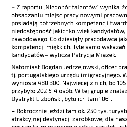
– Z raportu „Niedobór talentów” wynika, 
obsadzaniu miejsc pracy nowymi pracowni
posiadają potrzebnych kompetencji tward
niedostępność jakichkolwiek kandydatów
zawodowego. Co dziesiąty pracodawca jak
kompetencji miękkich. Tyle samo wskazań
kandydatów– wylicza Patrycja Miązek.
Natomiast Bogdan Jędrzejowski, oficer pr
tj. portugalskiego urzędu imigracyjnego. W
wyniosła 480 300. Najwięcej z nich, bo 105
przybyło 202 514 osób. W tej grupie znala
Dystrykt Lizboński, było ich tam 1061.
– Rokrocznie jeździ tam ok. 250 tys. turys
atrakcyjnej destynacji zarobkowej dla na
per capita, mierzonym według parytetu sił