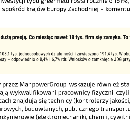
westycji typu greenfield rosła rocznie o 161%,
ce spośród krajów Europy Zachodniej – komentu
użą presją. Co miesiąc nawet 18 tys. firm się zamyka. To 
 108,1 tys. jednoosobowych działalności i zawieszono 191,4 tys. W ob
osty – odpowiednio o 8,4% i 6,7% rdr. Wniosków o zamknięcie JDG prz
ny przez ManpowerGroup, wskazuje również st
ają wykwalifikowani pracownicy fizyczni, czyli 
ach znajdują się technicy (kontrolerzy jakości
żarowych, budowlanych, publicznego transport
nżynierowie (elektromechaniki, chemii, cywilni