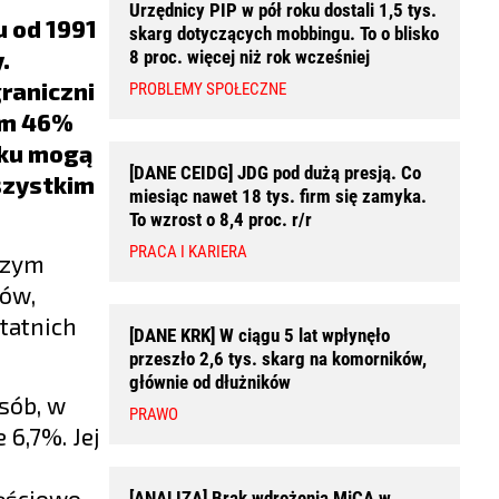
Urzędnicy PIP w pół roku dostali 1,5 tys.
 od 1991
skarg dotyczących mobbingu. To o blisko
.
8 proc. więcej niż rok wcześniej
raniczni
PROBLEMY SPOŁECZNE
sem 46%
nku mogą
[DANE CEIDG] JDG pod dużą presją. Co
szystkim
miesiąc nawet 18 tys. firm się zamyka.
To wzrost o 8,4 proc. r/r
PRACA I KARIERA
szym
tów,
tatnich
[DANE KRK] W ciągu 5 lat wpłynęło
przeszło 2,6 tys. skarg na komorników,
głównie od dłużników
osób, w
PRAWO
 6,7%. Jej
zęściowo
[ANALIZA] Brak wdrożenia MiCA w