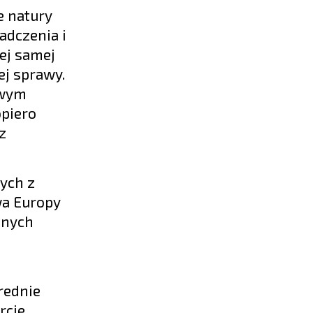
e natury
adczenia i
ej samej
ej sprawy.
owym
opiero
z
ych z
wa Europy
nnych
rednie
rcie