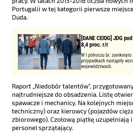
pracy. W latach 2015-2018 liczba nowych in
Portugalii w tej kategorii pierwsze miejs
Duda.
[DANE CEIDG] JDG pod d
8,4 proc. r/r
W I półroczu br. zamknięto
przypadkach nastąpiły wzr
województwach.
Raport „Niedobór talentów”, przygotowa
najtrudniejsze do obsadzenia. Listę otwier
spawacze i mechanicy. Na kolejnych miejsc
techniczny) oraz kierowcy (pojazdów cię
zbiorowego). Czołową piątkę uzupełniają i
personel sprzątający.