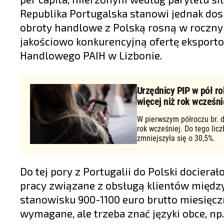
Republika Portugalska stanowi jednak do
obroty handlowe z Polską rosną w roczny
jakościowo konkurencyjną ofertę eksport
Handlowego PAIH w Lizbonie.
Urzędnicy PIP w pół ro
więcej niż rok wcześni
W pierwszym półroczu br. d
rok wcześniej. Do tego lic
zmniejszyła się o 30,5%.
Do tej pory z Portugalii do Polski dociera
pracy związane z obsługą klientów między
stanowisku 900-1100 euro brutto miesięcz
wymagane, ale trzeba znać języki obce, np. 