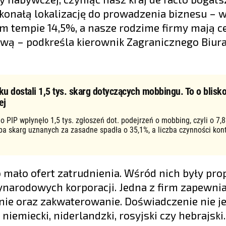
skonałą lokalizację do prowadzenia biznesu –
m tempie 14,5%, a nasze rodzime firmy mają c
ową – podkreśla kierownik Zagranicznego Biur
ku dostali 1,5 tys. skarg dotyczących mobbingu. To o blisko
ej
o PIP wpłynęło 1,5 tys. zgłoszeń dot. podejrzeń o mobbing, czyli o 7,8
zba skarg uznanych za zasadne spadła o 35,1%, a liczba czynności kon
ło mało ofert zatrudnienia. Wśród nich były pro
narodowych korporacji. Jedna z firm zapewnia
nie oraz zakwaterowanie. Doświadczenie nie je
niemiecki, niderlandzki, rosyjski czy hebrajski.