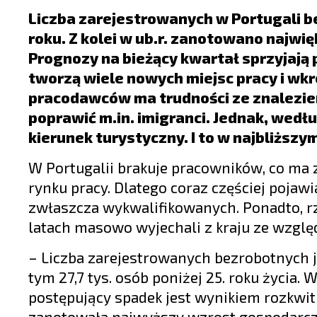
LIFESTYLE
Liczba zarejestrowanych w Portugali b
OPINIE I KOMENTARZE
roku. Z kolei w ub.r. zanotowano najwi
Prognozy na bieżący kwartał sprzyjają
tworzą wiele nowych miejsc pracy i wk
pracodawców ma trudności ze znalezie
poprawić m.in. imigranci. Jednak, wedł
kierunek turystyczny. I to w najbliższy
W Portugalii brakuje pracowników, co ma 
rynku pracy. Dlatego coraz częściej pojawi
zwłaszcza wykwalifikowanych. Ponadto, rz
latach masowo wyjechali z kraju ze względ
– Liczba zarejestrowanych bezrobotnych je
tym 27,7 tys. osób poniżej 25. roku życia. 
postępujący spadek jest wynikiem rozkwi
zanotowała najwyższy wzrost gospodarczy