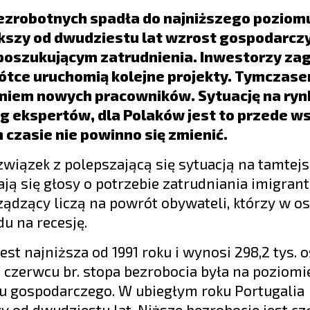
ezrobotnych spadła do najniższego poziomu
ększy od dwudziestu lat wzrost gospodarczy
 poszukującym zatrudnienia. Inwestorzy zag
rótce uruchomią kolejne projekty. Tymcza
niem nowych pracowników. Sytuację na ry
ug ekspertów, dla Polaków jest to przede w
m czasie nie powinno się zmienić.
związek z polepszającą się sytuacją na tamtej
ają się głosy o potrzebie zatrudniania imigran
ądzący liczą na powrót obywateli, którzy w os
u na recesję.
st najniższa od 1991 roku i wynosi 298,2 tys. 
W czerwcu br. stopa bezrobocia była na poziomie
tu gospodarczego. W ubiegłym roku Portugalia
 od dwudziestu lat. Niższe bezrobocie jest c