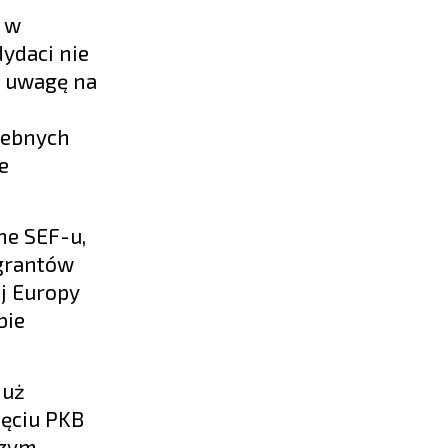
i w
ydaci nie
o uwagę na
zebnych
e
ne SEF-u,
igrantów
ej Europy
bie
już
jęciu PKB
szym.