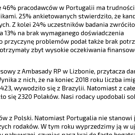
że 46% pracodawców w Portugalii ma trudnośc
kami. 25% ankietowanych stwierdziło, że kand
ych. Z kolei 24% uczestników badania zwrócił
, a 13% na brak wymaganego doświadczenia
o przyczynę problemów podał także brak potr
 otrzymały zbyt wysokie oczekiwania finansow
asowy z Ambasady RP w Lizbonie, przytacza da
ynika z nich, że na koniec 2018 roku liczba im
 423, wywodziło się z Brazylii. Natomiast z cał
zło się 2320 Polaków. Nasi rodacy upodobali so
tów z Polski. Natomiast Portugalia nie stanowi 
szych rodaków. W tym roku wyprzedzimy ją w u
y nabywczej, czyniąc nasz kraj de facto bogat