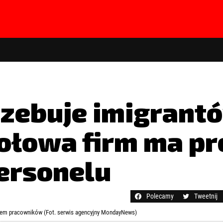
zebuje imigrantó
połowa firm ma p
ersonelu
hasła?
Kliknij tutaj
Polecamy
Tweetnij
eniem pracowników (Fot. serwis agencyjny MondayNews)