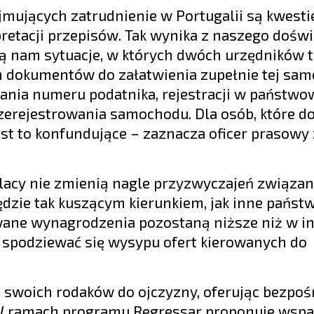
jących zatrudnienie w Portugalii są kwesti
retacji przepisów. Tak wynika z naszego doświ
ją nam sytuacje, w których dwóch urzędników t
h dokumentów do załatwienia zupełnie tej sam
yskania numeru podatnika, rejestracji w państw
zerejestrowania samochodu. Dla osób, które d
st to konfundujące – zaznacza oficer prasowy 
lacy nie zmienią nagle przyzwyczajeń związan
dzie tak kuszącym kierunkiem, jak inne państ
owane wynagrodzenia pozostaną niższe niż w i
 spodziewać się wysypu ofert kierowanych do
t swoich rodaków do ojczyzny, oferując bezpoś
 W ramach programu Regressar proponuje wspa