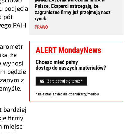
Polsce. Eksperci ostrzegają, że
u podjęcia
zagraniczne firmy już przejmują nasz
d pół
rynek
wego PAIH
PRAWO
Barometr
ALERT MondayNews
ka, że
Chcesz mieć pełny
w wynosi
dostęp do naszych materiałów?
rm będzie
iązanym z
Zarejestruj się teraz *
zemyśle.
* Rejestracja tylko dla dziennikarzy/mediów
t bardziej
ie firmy
h miejsc