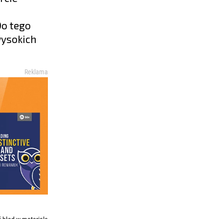
Do tego
wysokich
Reklama