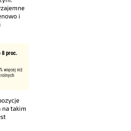
 wzajemne
enowo i
a
 8 proc.
% więcej niż
trolnych
pozycje
 na takim
st