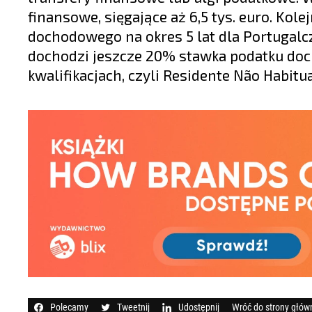
finansowe, sięgające aż 6,5 tys. euro. Kol
dochodowego na okres 5 lat dla Portugalcz
dochodzi jeszcze 20% stawka podatku doc
kwalifikacjach, czyli Residente Não Habit
Polecamy
Tweetnij
Udostępnij
Wróć do strony głów