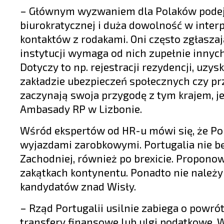
– Głównym wyzwaniem dla Polaków podejmu
biurokratycznej i duża dowolność w interp
kontaktów z rodakami. Oni często zgłasza
instytucji wymaga od nich zupełnie innyc
Dotyczy to np. rejestracji rezydencji, uz
zakładzie ubezpieczeń społecznych czy pr
zaczynają swoja przygodę z tym krajem, je
Ambasady RP w Lizbonie.
Wśród ekspertów od HR-u mówi się, że Po
wyjazdami zarobkowymi. Portugalia nie bę
Zachodniej, również po brexicie. Propon
zakątkach kontynentu. Ponadto nie należy
kandydatów znad Wisły.
– Rząd Portugalii usilnie zabiega o powró
transfery finansowe lub ulgi podatkowe.