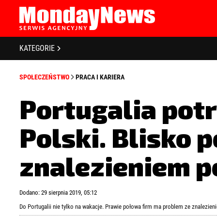
STRONA GŁÓWNA
BIZNES I GOSPODARKA
O NAS
KATEGORIE
POLITYKA PRYWATNOŚCI
BANKOWOŚĆ I FINANSE
REGULAMIN
SPOŁECZEŃSTWO
PRACA I KARIERA
LICENCJA
NOWE TECHNOLOGIE
REJESTRACJA
Portugalia potr
SPOŁECZEŃSTWO
KONTAKT
Polski. Blisko 
EDUKACJA
MEDIA
znalezieniem p
Zapamiętaj mnie
Zapomniałeś 
ZDROWIE I URODA
Dodano: 29 sierpnia 2019, 05:12
KULTURA
Do Portugalii nie tylko na wakacje. Prawie połowa firm ma problem ze znalezi