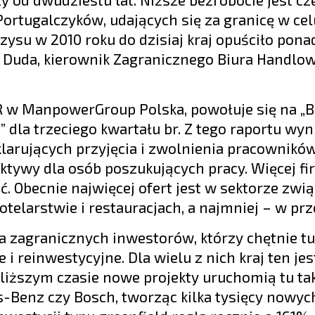
rtugalczyków, udających się za granicę w cel
zysu w 2010 roku do dzisiaj kraj opuściło pona
 Duda, kierownik Zagranicznego Biura Handlo
 PR w ManpowerGroup Polska, powołuje się na „
la trzeciego kwartału br. Z tego raportu wyni
larujących przyjęcia i zwolnienia pracownikó
ktywy dla osób poszukujących pracy. Więcej fi
ć. Obecnie najwięcej ofert jest w sektorze zw
otelarstwie i restauracjach, a najmniej – w pr
dla zagranicznych inwestorów, którzy chętnie tu
i reinwestycyjne. Dla wielu z nich kraj ten jes
liższym czasie nowe projekty uruchomią tu tak
-Benz czy Bosch, tworząc kilka tysięcy nowyc