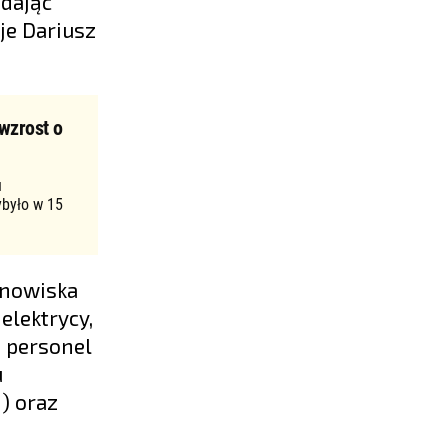
 dając
je Dariusz
wzrost o
u
ybyło w 15
anowiska
elektrycy,
, personel
u
) oraz