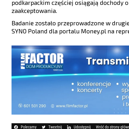
podkarpackim częściej osiągają dochody ok.
zaakceptowania.
Badanie zostało przeprowadzone w drugie
SYNO Poland dla portalu Money.pl na repr
Polecamy
Tweetnij
Udostępnij
Wróć do strony głów