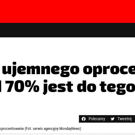
ą ujemnego opro
 70% jest do teg
hasła?
Kliknij tutaj
Polecamy
Tweetnij
 oprocentowanie (Fot. serwis agencyjny MondayNews)