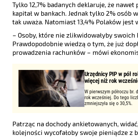
Tylko 12,7% badanych deklaruje, że nawe
kapitał w bankach. Jednak tylko 2% osób w 
tak uważa. Natomiast 13,4% Polaków jest
– Osoby, które nie zlikwidowałyby swoich 
Prawdopodobnie wiedzą o tym, że już dopł
prowadzenia rachunków – mówi ekonomis
Urzędnicy PIP w pół ro
więcej niż rok wcześni
W pierwszym półroczu br. d
rok wcześniej. Do tego lic
zmniejszyła się o 30,5%.
Patrząc na dochody ankietowanych, widać, 
kolejności wycofałoby swoje pieniądze z b