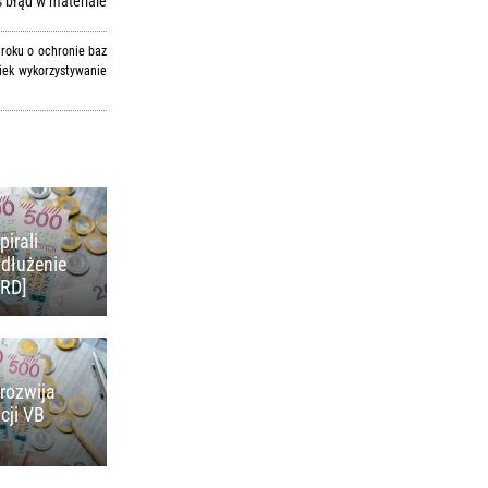
 błąd w materiale
 roku o ochronie baz
iek wykorzystywanie
pirali
adłużenie
KRD]
rozwija
cji VB