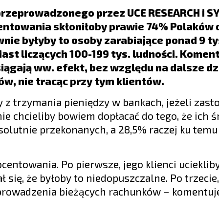
j, przeprowadzonego przez UCE RESEARCH i S
entowania skłoniłoby prawie 74% Polaków 
ie byłyby to osoby zarabiające ponad 9 tys
ast liczących 100-199 tys. ludności. Koment
siągają ww. efekt, bez względu na dalsze dz
, nie tracąc przy tym klientów.
 z trzymania pieniędzy w bankach, jeżeli zas
ie chcieliby bowiem dopłacać do tego, że ich ś
bsolutnie przekonanych, a 28,5% raczej ku temu 
entowania. Po pierwsze, jego klienci ucieklib
 się, że byłoby to niedopuszczalne. Po trzecie,
y prowadzenia bieżących rachunków – komentuje