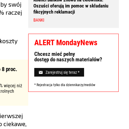
oby swój
Oszuści oferują im pomoc w składaniu
7% raczej
fikcyjnych reklamacji
BANKI
.
koszty
ALERT MondayNews
Chcesz mieć pełny
dostęp do naszych materiałów?
 8 proc.
Zarejestruj się teraz *
% więcej niż
* Rejestracja tylko dla dziennikarzy/mediów
trolnych
pierwszej
o ciekawe,