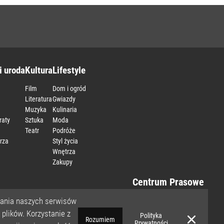
i uroda
Kultura
Lifestyle
Film
Dom i ogród
Literatura
Gwiazdy
Muzyka
Kulinaria
raty
Sztuka
Moda
Teatr
Podróże
rza
Styl życia
Wnętrza
Zakupy
Centrum Prasowe
i kariera
wania naszych serwisów
plików. Korzystanie z
Polityka
Rozumiem
Prywatności