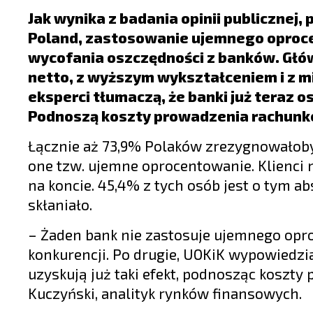
LIFESTYLE
Jak wynika z badania opinii publiczne
OPINIE I KOMENTARZE
Poland, zastosowanie ujemnego oproc
wycofania oszczędności z banków. Główn
netto, z wyższym wykształceniem i z mi
eksperci tłumaczą, że banki już teraz o
Podnoszą koszty prowadzenia rachunków
Łącznie aż 73,9% Polaków zrezygnowałoby
one tzw. ujemne oprocentowanie. Klienci n
na koncie. 45,4% z tych osób jest o tym a
skłaniało.
– Żaden bank nie zastosuje ujemnego oproc
konkurencji. Po drugie, UOKiK wypowiedział
uzyskują już taki efekt, podnosząc koszt
Kuczyński, analityk rynków finansowych.