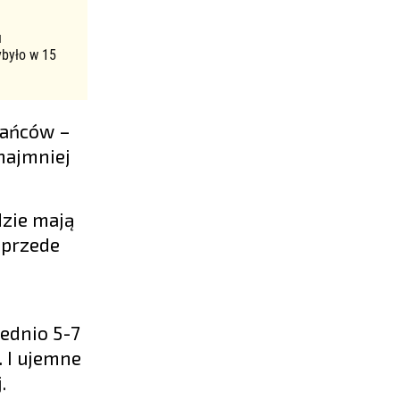
u
ybyło w 15
kańców –
 najmniej
dzie mają
 przede
ednio 5-7
. I ujemne
.