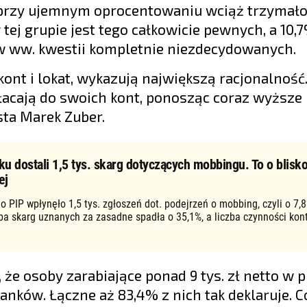
t przy ujemnym oprocentowaniu wciąż trzymał
tej grupie jest tego całkowicie pewnych, a 10,
 w ww. kwestii kompletnie niezdecydowanych.
kont i lokat, wykazują największą racjonalność
acają do swoich kont, ponosząc coraz wyższe 
ta Marek Zuber.
ku dostali 1,5 tys. skarg dotyczących mobbingu. To o blisko
ej
o PIP wpłynęło 1,5 tys. zgłoszeń dot. podejrzeń o mobbing, czyli o 7,8
zba skarg uznanych za zasadne spadła o 35,1%, a liczba czynności kon
że osoby zarabiające ponad 9 tys. zł netto w 
anków. Łączne aż 83,4% z nich tak deklaruje. C