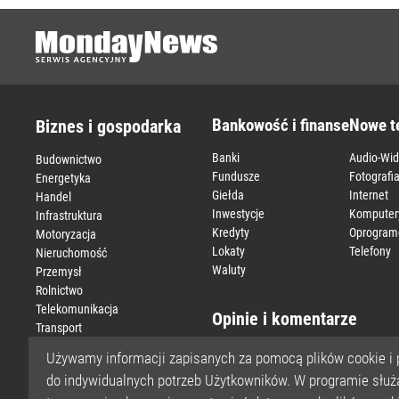
Bankowość i finanse
Nowe t
Biznes i gospodarka
Banki
Audio-Wi
Budownictwo
Fundusze
Fotografi
Energetyka
Giełda
Internet
Handel
Inwestycje
Komputer
Infrastruktura
Kredyty
Oprogram
Motoryzacja
Lokaty
Telefony
Nieruchomość
Waluty
Przemysł
Rolnictwo
Telekomunikacja
Opinie i komentarze
Transport
Turystyka
Bankowość
Finanse
Gospodarka
Używamy informacji zapisanych za pomocą plików cookie i 
Ubezpieczenia
do indywidualnych potrzeb Użytkowników. W programie służą