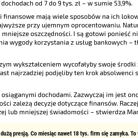
 dochodach od 7 do 9 tys. zł – w sumie 53,9%.
 finansowe mają wiele sposobów na ich lokow
ajwyższe przy ujemnym oprocentowaniu. Natura
ają mniejsze oszczędności. I są gotowi ponieść n
ania wygody korzystania z usług bankowych – 
szym wykształceniem wycofałyby swoje środki
st najrzadziej podjęliby ten krok absolwenci 
 osiąganymi dochodami. Zazwyczaj im jest on
ości zależą decyzje dotyczące finansów. Raczej
zej lub mniejszej świadomości – stwierdza Mar
użą presją. Co miesiąc nawet 18 tys. firm się zamyka. To 