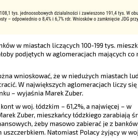
 108,1 tys. jednoosobowych działalności i zawieszono 191,4 tys. W ob
osty – odpowiednio o 8,4% i 6,7% rdr. Wniosków o zamknięcie JDG prz
nków w miastach liczących 100-199 tys. miesz
stałoby podjętych w aglomeracjach mających co
żna wnioskować, że w niedużych miastach lu
tracić. W największych aglomeracjach liczy się
nku – wyjaśnia Marek Zuber.
ont w woj. łódzkim – 61,2%, a najwięcej – w
rek Zuber, mieszkańcy łódzkiego zarabiają śr
finansowych, żeby masowo zabierać je z banków
 uszczerbkiem. Natomiast Polacy żyjący w woj