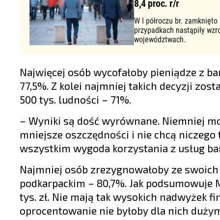
8,4 proc. r/r
W I półroczu br. zamknięto
przypadkach nastąpiły wzr
województwach.
Najwięcej osób wycofałoby pieniądze z ba
77,5%. Z kolei najmniej takich decyzji zo
500 tys. ludności – 71%.
– Wyniki są dość wyrównane. Niemniej mo
mniejsze oszczędności i nie chcą niczego 
wszystkim wygoda korzystania z usług ba
Najmniej osób zrezygnowałoby ze swoich k
podkarpackim – 80,7%. Jak podsumowuje Ma
tys. zł. Nie mają tak wysokich nadwyżek 
oprocentowanie nie byłoby dla nich dużym