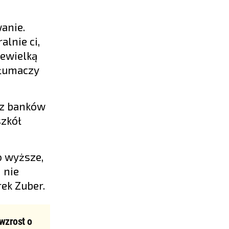
anie.
lnie ci,
iewielką
tłumaczy
 z banków
szkół
o wyższe,
 nie
ek Zuber.
wzrost o