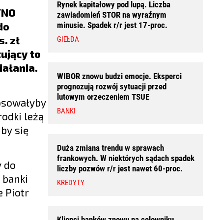
Rynek kapitałowy pod lupą. Liczba
YNO
zawiadomień STOR na wyraźnym
do
minusie. Spadek r/r jest 17-proc.
. zł
GIEŁDA
ujący to
iałania.
WIBOR znowu budzi emocje. Eksperci
prognozują rozwój sytuacji przed
lutowym orzeczeniem TSUE
tosowałyby
BANKI
rodki leżą
by się
Duża zmiana trendu w sprawach
frankowych. W niektórych sądach spadek
y do
liczby pozwów r/r jest nawet 60-proc.
 banki
KREDYTY
 Piotr
Klienci banków znowu na celowniku.