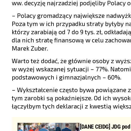
ww. decyzję najrzadziej podjęliby Polacy o
– Polacy gromadzący największe nadwyżki
Poza tym w ich przypadku straty byłyby n
którzy zarabiają od 7 do 9 tys. zł, odkład
dla nich stratę finansową w celu zachow
Marek Zuber.
Warto też dodać, że głównie osoby z wyż
w wyżej wskazanej sytuacji – 77%. Natomia
podstawowych i gimnazjalnych – 60%.
– Wykształcenie często bywa powiązane z
tym zarobki są pokaźniejsze. Od ich wysok
łączyłbym tych deklaracji z kwestią więks
[DANE CEIDG] JDG pod d