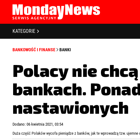
STRONA GŁÓWNA
BIZNES I GOSPODARKA
O NAS
KATEGORIE
POLITYKA PRYWATNOŚCI
BANKOWOŚĆ I FINANSE
REGULAMIN
BANKOWOŚĆ I FINANSE
BANKI
LICENCJA
NOWE TECHNOLOGIE
REJESTRACJA
Polacy nie chc
SPOŁECZEŃSTWO
KONTAKT
bankach. Ponad
EDUKACJA
MEDIA
nastawionych
Zapamiętaj mnie
Zapomniałeś 
ZDROWIE I URODA
Dodano: 06 kwietnia 2021, 03:54
KULTURA
Duża część Polaków wycofa pieniądze z banków, jak te wprowadzą tzw. ujemne