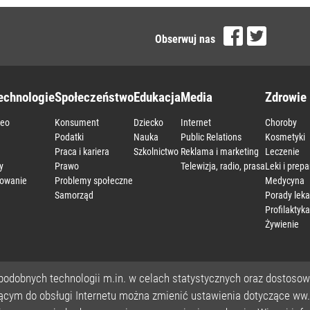
Obserwuj nas
echnologie
Społeczeństwo
Edukacja
Media
Zdrowie 
deo
Konsument
Dziecko
Internet
Choroby
a
Podatki
Nauka
Public Relations
Kosmetyki
Praca i kariera
Szkolnictwo
Reklama i marketing
Leczenie
y
Prawo
Telewizja, radio, prasa
Leki i prepa
owanie
Problemy społeczne
Medycyna
Samorząd
Porady leka
Profilaktyka
Żywienie
Handel
Marketing
Materiał eksperta
Nowe Technologie
Podatki
Praca 
podobnych technologii m.in. w celach statystycznych oraz dostoso
cym do obsługi Internetu można zmienić ustawienia dotyczące ww. 