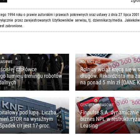
Zgłoś
utego 1994 roku o prawie autorskim i prawach pokrewnych oraz ustawy z dnia 27 lipca 2001
yłącznie przez zarejestrowanych Użytkowników serwisu, tj. dziennikarzy/media. Jakiekolw
est zabronione.
RASOWE
ROLNICTWO
ścisłej czołówce
Rolnicy wciąż kręcą się w s
o turnieju treningu robotów
długów. Rekordzista ma z
dalnych
na ponad 5 mln zł [DANE 
CENTRUM PRASOWE
pitałowy pod lupą. Liczba
Finpulse S.A. dynamicznie 
mień STOR na wyraźnym
biznes NPL w restrukturyza
Spadek r/r jest 17-proc.
Leasing