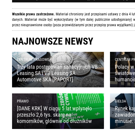
Wszelkie prawa zastrzeżone.
Materiał chroniony jest przepisami ustawy z dnia 4 l
danych. Materiał może być wykorzystany (w tym dalej publicznie udostępniany) w
przez nieuprawnione osoby (poza przewidzianymi przez przepisy prawa wyjątkami) j
NAJNOWSZE NEWSY
CENTRUM PRASOWE
CENTRUM P
Trzy lata postępowań sanacyjnych VB
Polacy w 
Leasing SA i VB Leasing SA
światoweg
Automotive SKA [RAPORT]
humanoi
PRAWO
GIEŁDA
[DANE KRK] W ciągu 5 lat wpłynęło
Rynek ka
przeszło 2,6 tys. skarg na
zawiado
komorników, głównie od dłużników
minusie. 