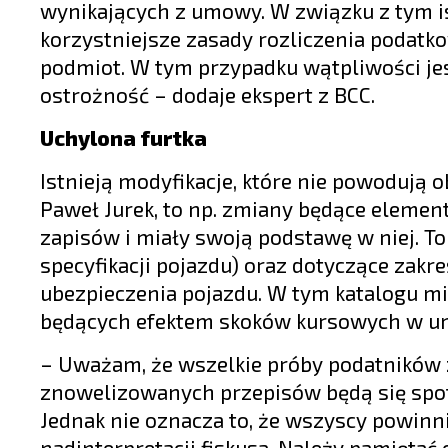
wynikających z umowy. W związku z tym is
korzystniejsze zasady rozliczenia podat
podmiot. W tym przypadku wątpliwości jes
ostrożność – dodaje ekspert z BCC.
Uchylona furtka
Istnieją modyfikacje, które nie powodują 
Paweł Jurek, to np. zmiany będące elemen
zapisów i miały swoją podstawę w niej. T
specyfikacji pojazdu) oraz dotyczące zak
ubezpieczenia pojazdu. W tym katalogu m
będących efektem skoków kursowych w 
– Uważam, że wszelkie próby podatników z
znowelizowanych przepisów będą się spo
Jednak nie oznacza to, że wszyscy powinni
nadinterpretacji fiskusa. Należy pamiętać 