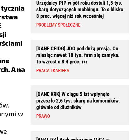
Urzędnicy PIP w pół roku dostali 1,5 tys.
stycznia
skarg dotyczących mobbingu. To o blisko
erstwa
8 proc. więcej niż rok wcześniej
ć
PROBLEMY SPOŁECZNE
ji
yściami
[DANE CEIDG] JDG pod dużą presją. Co
miesiąc nawet 18 tys. firm się zamyka.
ane
To wzrost o 8,4 proc. r/r
ch. A na
PRACA I KARIERA
[DANE KRK] W ciągu 5 lat wpłynęło
przeszło 2,6 tys. skarg na komorników,
ów.
głównie od dłużników
anymi w
PRAWO
owe
[ANALIZA] Brak wdrożenia MiCA w