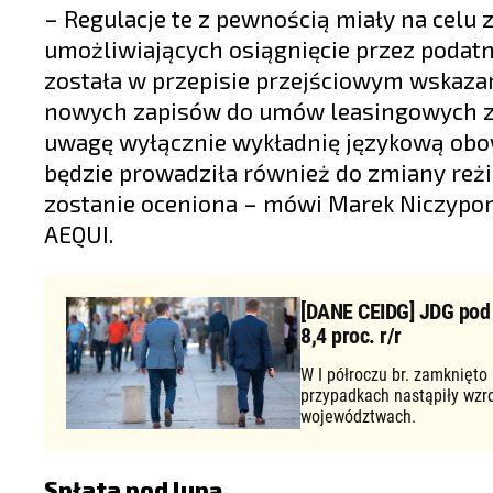
– Regulacje te z pewnością miały na celu
umożliwiających osiągnięcie przez podatn
została w przepisie przejściowym wskaza
nowych zapisów do umów leasingowych zaw
uwagę wyłącznie wykładnię językową obo
będzie prowadziła również do zmiany reżi
zostanie oceniona – mówi Marek Niczyporu
AEQUI.
[DANE CEIDG] JDG pod d
8,4 proc. r/r
W I półroczu br. zamknięto
przypadkach nastąpiły wzr
województwach.
Spłata pod lupą