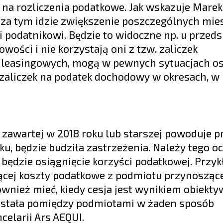
 rozliczenia podatkowe. Jak wskazuje Marek
co za tym idzie zwiększenie poszczególnych mi
 podatnikowi. Będzie to widoczne np. u przeds
ości i nie korzystają oni z tzw. zaliczek
 leasingowych, mogą w pewnych sytuacjach o
 zaliczek na podatek dochodowy w okresach, w
 zawartej w 2018 roku lub starszej powoduje pr
ku, będzie budziła zastrzeżenia. Należy tego o
 będzie osiągnięcie korzyści podatkowej. Przy
cej koszty podatkowe z podmiotu przynoszące
wnież mieć, kiedy cesja jest wynikiem obiekty
ostała pomiędzy podmiotami w żaden sposób
elarii Ars AEQUI.