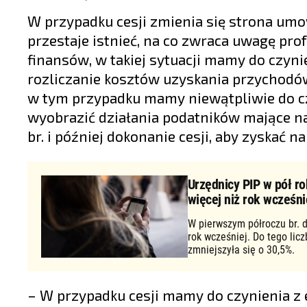
W przypadku cesji zmienia się strona um
przestaje istnieć, na co zwraca uwagę pro
finansów, w takiej sytuacji mamy do czy
rozliczanie kosztów uzyskania przychodó
w tym przypadku mamy niewątpliwie do czy
wyobrazić działania podatników mające na 
br. i później dokonanie cesji, aby zyskać n
Urzędnicy PIP w pół ro
więcej niż rok wcześni
W pierwszym półroczu br. d
rok wcześniej. Do tego lic
zmniejszyła się o 30,5%.
– W przypadku cesji mamy do czynienia z