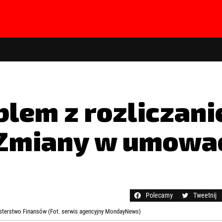
blem z rozliczan
 Zmiany w umowac
hasła?
Kliknij tutaj
Polecamy
Tweetnij
isterstwo Finansów (Fot. serwis agencyjny MondayNews)