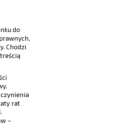
unku do
 prawnych,
y. Chodzi
treścią
ści
wy.
 czynienia
aty rat
.
aw –