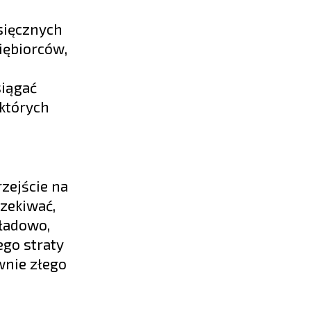
esięcznych
iębiorców,
siągać
 których
zejście na
czekiwać,
kładowo,
go straty
wnie złego