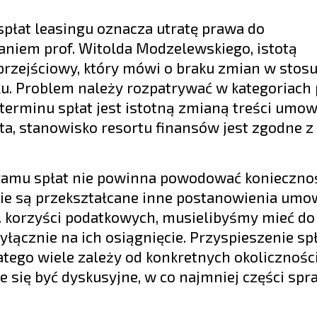
płat leasingu oznacza utratę prawa do
aniem prof. Witolda Modzelewskiego, istotą
 przejściowy, który mówi o braku zmian w stos
ku. Problem należy rozpatrywać w kategoriach
terminu spłat jest istotną zmianą treści umow
rta, stanowisko resortu finansów jest zgodne z 
ramu spłat nie powinna powodować konieczno
 nie są przekształcane inne postanowienia umo
. korzyści podatkowych, musielibyśmy mieć do
ącznie na ich osiągnięcie. Przyspieszenie spł
tego wiele zależy od konkretnych okoliczności
 się być dyskusyjne, w co najmniej części spr