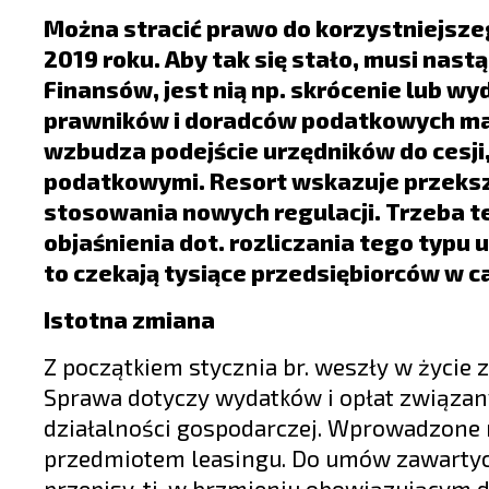
LIFESTYLE
Można stracić prawo do korzystniejsze
OPINIE I KOMENTARZE
2019 roku. Aby tak się stało, musi na
Finansów, jest nią np. skrócenie lub w
prawników i doradców podatkowych ma i
wzbudza podejście urzędników do cesji,
podatkowymi. Resort wskazuje przekszt
stosowania nowych regulacji. Trzeba t
objaśnienia dot. rozliczania tego typ
to czekają tysiące przedsiębiorców w c
Istotna zmiana
Z początkiem stycznia br. weszły w życie
Sprawa dotyczy wydatków i opłat związ
działalności gospodarczej. Wprowadzone 
przedmiotem leasingu. Do umów zawartyc
przepisy, tj. w brzmieniu obowiązującym d