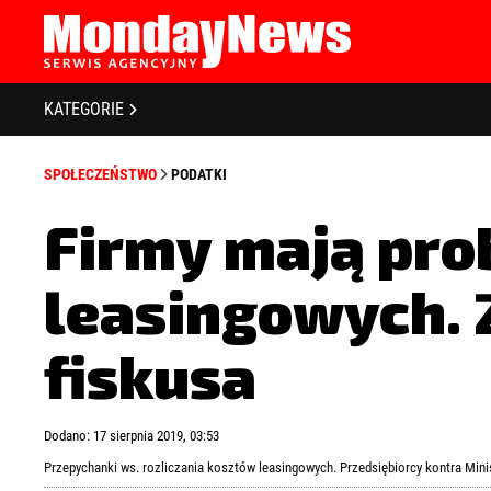
STRONA GŁÓWNA
BIZNES I GOSPODARKA
O NAS
KATEGORIE
POLITYKA PRYWATNOŚCI
BANKOWOŚĆ I FINANSE
REGULAMIN
SPOŁECZEŃSTWO
PODATKI
LICENCJA
NOWE TECHNOLOGIE
REJESTRACJA
Firmy mają pro
SPOŁECZEŃSTWO
KONTAKT
leasingowych.
EDUKACJA
MEDIA
fiskusa
Zapamiętaj mnie
Zapomniałeś 
ZDROWIE I URODA
Dodano: 17 sierpnia 2019, 03:53
KULTURA
Przepychanki ws. rozliczania kosztów leasingowych. Przedsiębiorcy kontra Min