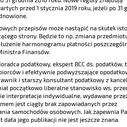
ych przed 1 stycznia 2019 roku, jeżeli po 31 
odnowione.
owych przepisów może nastąpić na skutek isto
ącego strony. Będzie to np. zmiana przedmiotu
ydłużenie harmonogramu płatności poszczególn
Ministra Finansów.
doradca podatkowy, ekspert BCC ds. podatków, 
ębiorców i efektywnie podwyższające opodatko
prawnik i starszy konsultant podatkowy z kancel
 miał początkowo liberalne stanowisko ws. prz
ie interpretacje indywidualne, wydawane przez
lemem jest ciągły brak zapowiadanych przez
czania samochodów osobowych. Jak zapewnia Pa
 data jego publikacji nie jest jeszcze znana.