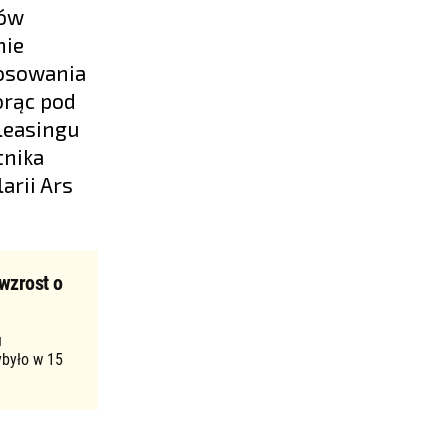
mów
nie
tosowania
orąc pod
leasingu
tnika
arii Ars
wzrost o
u
ybyło w 15