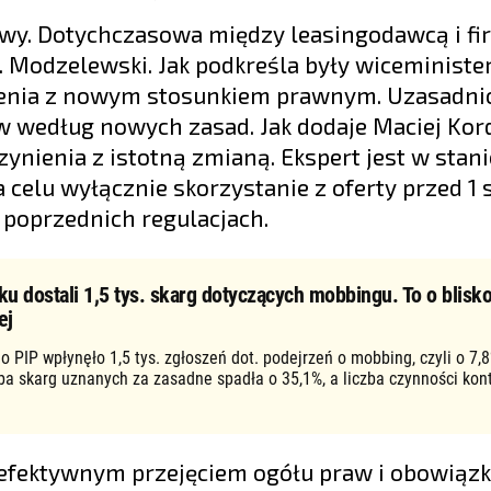
owy. Dotychczasowa między leasingodawcą i fi
f. Modzelewski. Jak podkreśla były wiceministe
nienia z nowym stosunkiem prawnym. Uzasadnio
w według nowych zasad. Jak dodaje Maciej Kor
nienia z istotną zmianą. Ekspert jest w stani
celu wyłącznie skorzystanie z oferty przed 1 
a poprzednich regulacjach.
ku dostali 1,5 tys. skarg dotyczących mobbingu. To o blisko
ej
o PIP wpłynęło 1,5 tys. zgłoszeń dot. podejrzeń o mobbing, czyli o 7,8
zba skarg uznanych za zasadne spadła o 35,1%, a liczba czynności kon
 efektywnym przejęciem ogółu praw i obowiąz