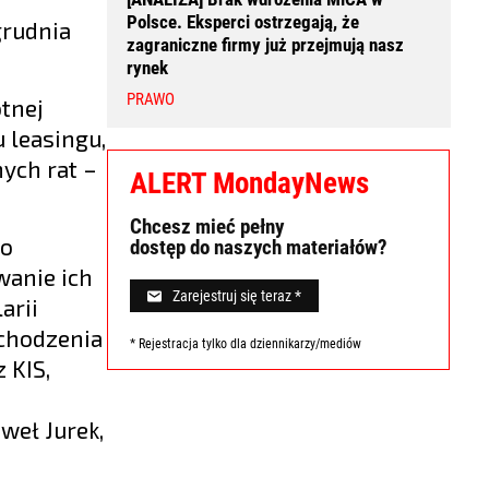
Polsce. Eksperci ostrzegają, że
grudnia
zagraniczne firmy już przejmują nasz
rynek
PRAWO
tnej
 leasingu,
ych rat –
ALERT MondayNews
Chcesz mieć pełny
to
dostęp do naszych materiałów?
wanie ich
Zarejestruj się teraz *
arii
echodzenia
* Rejestracja tylko dla dziennikarzy/mediów
 KIS,
weł Jurek,