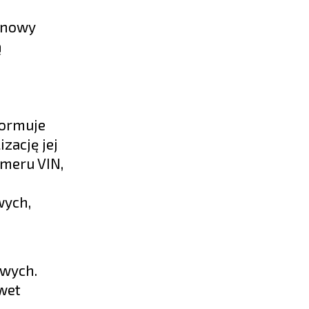
a nowy
ą
formuje
zację jej
umeru VIN,
wych,
owych.
awet