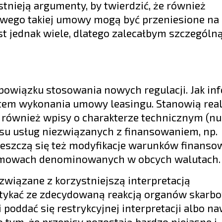
tnieją argumenty, by twierdzić, że również
kowego takiej umowy mogą być przeniesione n
t jednak wiele, dlatego zalecałbym szczególn
obowiązku stosowania nowych regulacji. Jak in
tem wykonania umowy leasingu. Stanowią reali
o również wpisy o charakterze technicznym (n
resu usług niezwiązanych z finansowaniem, np.
ieszczą się też modyfikacje warunków finanso
umowach denominowanych w obcych walutach.
wiązane z korzystniejszą interpretacją
tykać ze zdecydowaną reakcją organów skarb
 poddać się restrykcyjnej interpretacji albo n
o tym, że przepisy pozostają bardzo niejasne i