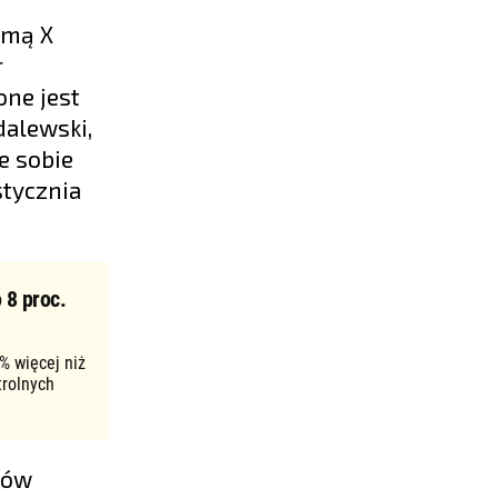
rmą X
r
ne jest
dalewski,
e sobie
stycznia
 8 proc.
% więcej niż
trolnych
ków