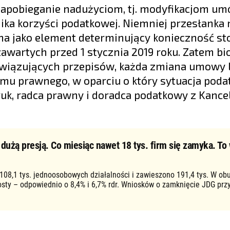
 zapobieganie nadużyciom, tj. modyfikacjom u
ika korzyści podatkowej. Niemniej przesłanka 
na jako element determinujący konieczność s
artych przed 1 stycznia 2019 roku. Zatem bi
wiązujących przepisów, każda zmiana umowy 
mu prawnego, w oparciu o który sytuacja poda
k, radca prawny i doradca podatkowy z Kancel
użą presją. Co miesiąc nawet 18 tys. firm się zamyka. To 
 108,1 tys. jednoosobowych działalności i zawieszono 191,4 tys. W ob
osty – odpowiednio o 8,4% i 6,7% rdr. Wniosków o zamknięcie JDG prz