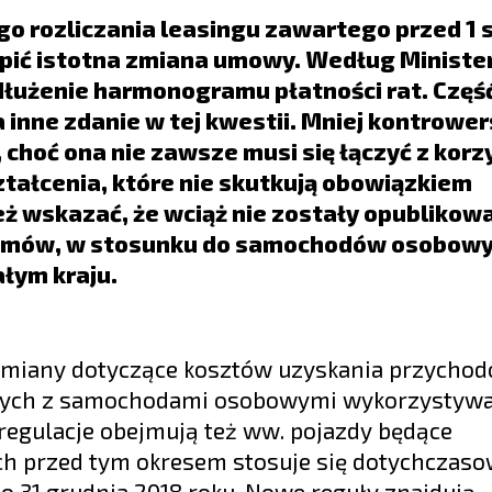
go rozliczania leasingu zawartego przed 1 
stąpić istotna zmiana umowy. Według Minist
ydłużenie harmonogramu płatności rat. Częś
nne zdanie w tej kwestii. Mniej kontrowers
 choć ona nie zawsze musi się łączyć z korz
ałcenia, które nie skutkują obowiązkiem
eż wskazać, że wciąż nie zostały opublikow
u umów, w stosunku do samochodów osobowy
ałym kraju.
 zmiany dotyczące kosztów uzyskania przychod
anych z samochodami osobowymi wykorzystyw
regulacje obejmują też ww. pojazdy będące
h przed tym okresem stosuje się dotychczas
o 31 grudnia 2018 roku. Nowe reguły znajdują