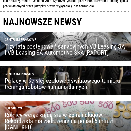
dziennikarzy/media. Jakiekolwiek wykorzystywanie przez nieuprawnione osoby (poza
przewidzianymi przez przepisy prawa wyjątkami) jest zabronione.
NAJNOWSZE NEWSY
CENTRUM PRASOWE
Trzy lata postępowań sanacyjnych VB Leasing SA
i VB Leasing SA Automotive SKA [RAPORT]
CENTRUM PRASOWE
Polacy w ścisłej czołówce światowego turnieju
treningu robotów humanoidalnych
ROLNICTWO
Rolnicy wciąż kręcą się w spirali długów.
Rekordzista ma zadłużenie na ponad 5 mln zł
[DANE KRD]