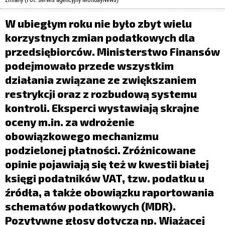
LIFESTYLE
W ubiegłym roku nie było zbyt wielu
OPINIE I KOMENTARZE
korzystnych zmian podatkowych dla
przedsiębiorców. Ministerstwo Finansów
podejmowało przede wszystkim
działania związane ze zwiększaniem
restrykcji oraz z rozbudową systemu
kontroli. Eksperci wystawiają skrajne
oceny m.in. za wdrożenie
obowiązkowego mechanizmu
podzielonej płatności. Zróżnicowane
opinie pojawiają się też w kwestii białej
księgi podatników VAT, tzw. podatku u
źródła, a także obowiązku raportowania
schematów podatkowych (MDR).
Pozytywne głosy dotyczą np. Wiążącej