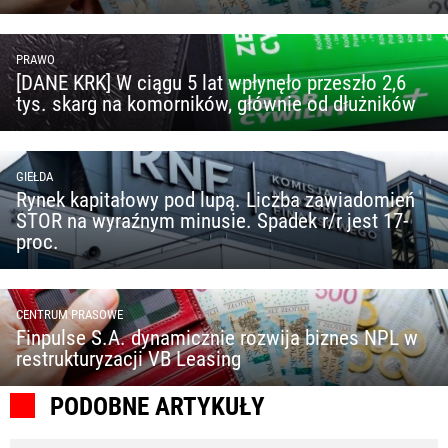
PRAWO
[DANE KRK] W ciągu 5 lat wpłynęło przeszło 2,6
tys. skarg na komorników, głównie od dłużników
GIEŁDA
Rynek kapitałowy pod lupą. Liczba zawiadomień
STOR na wyraźnym minusie. Spadek r/r jest 17-
proc.
CENTRUM PRASOWE
Finpulse S.A. dynamicznie rozwija biznes NPL w
restrukturyzacji VB Leasing
PODOBNE ARTYKUŁY