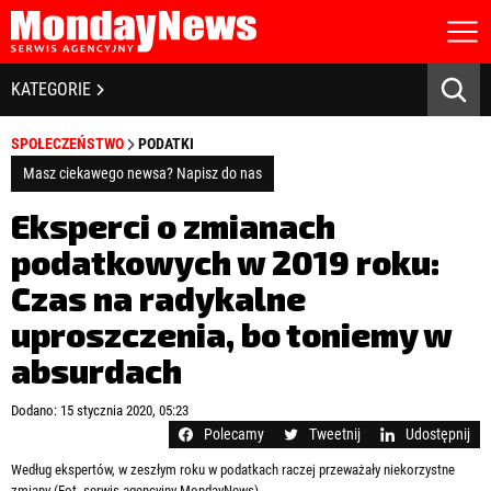
STRONA GŁÓWNA
BIZNES I GOSPODARKA
KATEGORIE
O NAS
POLITYKA PRYWATNOŚCI
BANKOWOŚĆ I FINANSE
SPOŁECZEŃSTWO
PODATKI
REGULAMIN
LICENCJA
Masz ciekawego newsa? Napisz do nas
NOWE TECHNOLOGIE
REJESTRACJA
Eksperci o zmianach
KONTAKT
SPOŁECZEŃSTWO
podatkowych w 2019 roku:
Czas na radykalne
EDUKACJA
uproszczenia, bo toniemy w
MEDIA
absurdach
Zapamiętaj mnie
ZDROWIE I URODA
Zapomniałeś hasła?
Kliknij tutaj
Dodano: 15 stycznia 2020, 05:23
zaloguj się
Polecamy
Tweetnij
Udostępnij
KULTURA
Według ekspertów, w zeszłym roku w podatkach raczej przeważały niekorzystne
zmiany (Fot. serwis agencyjny MondayNews)