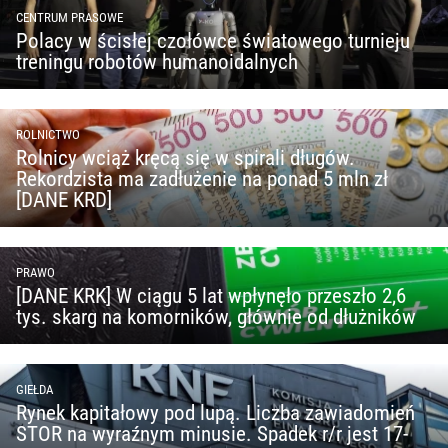
CENTRUM PRASOWE
Polacy w ścisłej czołówce światowego turnieju
treningu robotów humanoidalnych
ROLNICTWO
Rolnicy wciąż kręcą się w spirali długów.
Rekordzista ma zadłużenie na ponad 5 mln zł
[DANE KRD]
PRAWO
[DANE KRK] W ciągu 5 lat wpłynęło przeszło 2,6
tys. skarg na komorników, głównie od dłużników
GIEŁDA
Rynek kapitałowy pod lupą. Liczba zawiadomień
STOR na wyraźnym minusie. Spadek r/r jest 17-