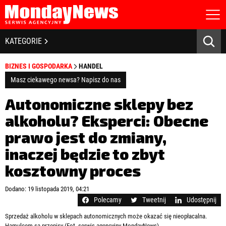
STRONA GŁÓWNA
BIZNES I GOSPODARKA
KATEGORIE
O NAS
POLITYKA PRYWATNOŚCI
BANKOWOŚĆ I FINANSE
BIZNES I GOSPODARKA
HANDEL
REGULAMIN
LICENCJA
Masz ciekawego newsa? Napisz do nas
NOWE TECHNOLOGIE
REJESTRACJA
Autonomiczne sklepy bez
KONTAKT
SPOŁECZEŃSTWO
alkoholu? Eksperci: Obecne
prawo jest do zmiany,
EDUKACJA
inaczej będzie to zbyt
MEDIA
kosztowny proces
Zapamiętaj mnie
ZDROWIE I URODA
Zapomniałeś hasła?
Kliknij tutaj
Dodano: 19 listopada 2019, 04:21
zaloguj się
Polecamy
Tweetnij
Udostępnij
KULTURA
Sprzedaż alkoholu w sklepach autonomicznych może okazać się nieopłacalna.
Hamulcem są przepisy (Fot. serwis agencyjny MondayNews)