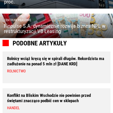
proc.
CENTRUM PRASOWE
Finpulse S.A. dynamicznie rozwija biznes NPL w
restrukturyzacji VB Leasing
PODOBNE ARTYKUŁY
Rolnicy wciąż kręcą się w spirali długów. Rekordzista ma
zadłużenie na ponad 5 mln zł [DANE KRD]
ROLNICTWO
Konflikt na Bliskim Wschodzie nie powinien przed
świętami znacząco podbić cen w sklepach
HANDEL