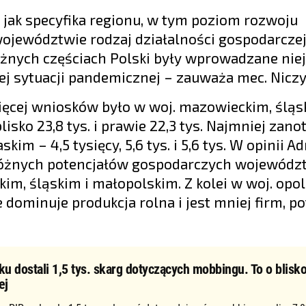
 jak specyfika regionu, w tym poziom rozwoju
ojewództwie rodzaj działalności gospodarczej
óżnych częściach Polski były wprowadzane ni
ej sytuacji pandemicznej – zauważa mec. Niczy
więcej wniosków było w woj. mazowieckim, śląs
isko 23,8 tys. i prawie 22,3 tys. Najmniej zan
im – 4,5 tysięcy, 5,6 tys. i 5,6 tys. W opinii A
z różnych potencjałów gospodarczych wojewódz
m, śląskim i małopolskim. Z kolei w woj. opol
dominuje produkcja rolna i jest mniej firm, po
ku dostali 1,5 tys. skarg dotyczących mobbingu. To o blisko
ej