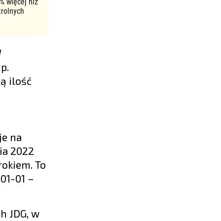
% więcej niż
trolnych
W
p.
ą ilość
je na
ia 2022
rokiem. To
-01-01 –
h JDG, w