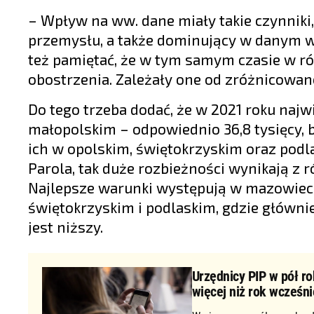
– Wpływ na ww. dane miały takie czynniki,
przemysłu, a także dominujący w danym w
też pamiętać, że w tym samym czasie w r
obostrzenia. Zależały one od zróżnicowan
Do tego trzeba dodać, że w 2021 roku naj
małopolskim – odpowiednio 36,8 tysięcy, bl
ich w opolskim, świętokrzyskim oraz podlask
Parola, tak duże rozbieżności wynikają 
Najlepsze warunki występują w mazowiecki
świętokrzyskim i podlaskim, gdzie głównie 
jest niższy.
Urzędnicy PIP w pół ro
więcej niż rok wcześni