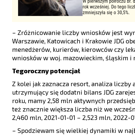
W pierwszym półroczu br. d
rok wcześniej. Do tego lic
zmniejszyła się o 30,5%.
– Zróżnicowanie liczby wniosków jest wy
Warszawie, Katowicach i Krakowie JDG ob
menedżerów, kurierów, kierowców czy lekar
wniosków w woj. mazowieckim, śląskim i 
Tegoroczny potencjał
Z kolei jak zaznacza resort, analiza licz
utrzymujący się dodatni bilans JDG zarej
roku, mamy 2,58 mln aktywnych przedsiębior
też znacznie większa liczba niż we wcześn
2,460 mln, 2021-01-01 – 2,523 mln, 2022-01
– Spodziewam się wielkiej dynamiki w naj