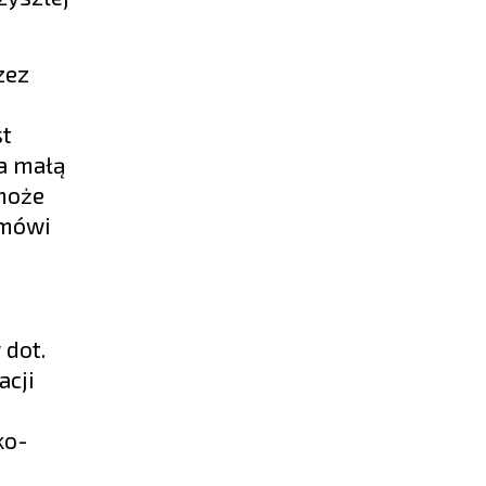
zez
st
na małą
 może
 mówi
 dot.
acji
ko-