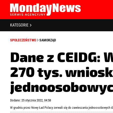
STRONA GŁÓWNA
BIZNES I GOSPODARKA
O NAS
KATEGORIE
POLITYKA PRYWATNOŚCI
BANKOWOŚĆ I FINANSE
REGULAMIN
SPOŁECZEŃSTWO
SAMORZĄD
LICENCJA
NOWE TECHNOLOGIE
REJESTRACJA
Dane z CEIDG: 
SPOŁECZEŃSTWO
KONTAKT
270 tys. wnios
EDUKACJA
MEDIA
jednoosobowyc
Zapamiętaj mnie
Zapomniałeś 
ZDROWIE I URODA
Dodano: 25 stycznia 2022, 04:58
KULTURA
W grudniu przez Nowy Ład Polacy zerwali się do zawieszania jednoosobowych d