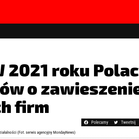
W 2021 roku Polac
ków o zawieszeni
h firm
hasła?
Kliknij tutaj
Polecamy
Tweetnij
ziałalności (Fot. serwis agencyjny MondayNews)