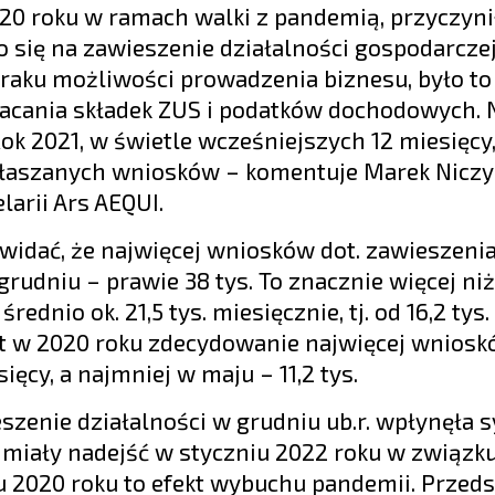
0 roku w ramach walki z pandemią, przyczynił
ło się na zawieszenie działalności gospodarcze
 braku możliwości prowadzenia biznesu, było to
łacania składek ZUS i podatków dochodowych. 
 Rok 2021, w świetle wcześniejszych 12 miesięcy,
 zgłaszanych wniosków – komentuje Marek Niczy
arii Ars AEQUI.
 widać, że najwięcej wniosków dot. zawieszeni
rudniu – prawie 38 tys. To znacznie więcej ni
ednio ok. 21,5 tys. miesięcznie, tj. od 16,2 tys.
ast w 2020 roku zdecydowanie najwięcej wnios
cy, a najmniej w maju – 11,2 tys.
zenie działalności w grudniu ub.r. wpłynęła s
 miały nadejść w styczniu 2022 roku w związku
020 roku to efekt wybuchu pandemii. Przedsi