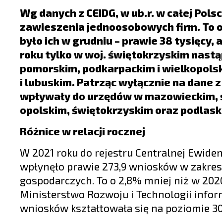
LIFESTYLE
Wg danych z CEIDG, w ub.r. w całej Pols
OPINIE I KOMENTARZE
zawieszenia jednoosobowych firm. To o o
było ich w grudniu – prawie 38 tysięcy,
roku tylko w woj. świętokrzyskim nast
pomorskim, podkarpackim i wielkopols
i lubuskim. Patrząc wyłącznie na dane z
wpływały do urzędów w mazowieckim, śl
opolskim, świętokrzyskim oraz podlask
Różnice w relacji rocznej
W 2021 roku do rejestru Centralnej Ewidenc
wpłynęło prawie 273,9 wniosków w zakres
gospodarczych. To o 2,8% mniej niż w 202
Ministerstwo Rozwoju i Technologii inform
wniosków kształtowała się na poziomie 30