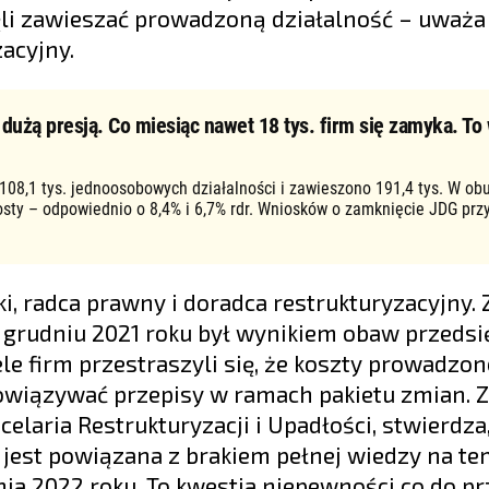
ęli zawieszać prowadzoną działalność – uważa
acyjny.
użą presją. Co miesiąc nawet 18 tys. firm się zamyka. To 
 108,1 tys. jednoosobowych działalności i zawieszono 191,4 tys. W ob
osty – odpowiednio o 8,4% i 6,7% rdr. Wniosków o zamknięcie JDG prz
, radca prawny i doradca restrukturyzacyjny.
w grudniu 2021 roku był wynikiem obaw przeds
le firm przestraszyli się, że koszty prowadzon
owiązywać przepisy w ramach pakietu zmian. Z
elaria Restrukturyzacji i Upadłości, stwierdza,
 jest powiązana z brakiem pełnej wiedzy na te
ia 2022 roku. To kwestia niepewności co do pr