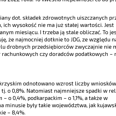
iany dot. składek zdrowotnych uiszczanych pr
ich wysokość nie ma już stałej wartości. Jest
m miesiącu. I trzeba ją stale obliczać. To je
uję, że najmocniej dotknie to JDG, ze względu 
Wielu drobnych przedsiębiorców zwyczajnie nie
iur rachunkowych czy doradców podatkowych –
krzyskim odnotowano wzrost liczby wniosków
tj. o 0,8%. Natomiast najmniejsze spadki w rel
 o 0,4%, podkarpackim – o 1,1%, a także w
 na minusie były takie województwa, jak kujaws
kie – 8,4%.