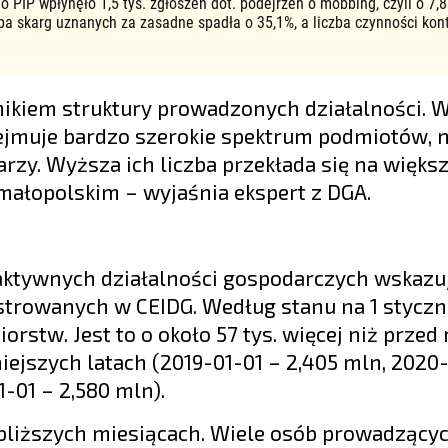
o PIP wpłynęło 1,5 tys. zgłoszeń dot. podejrzeń o mobbing, czyli o 7,8
zba skarg uznanych za zasadne spadła o 35,1%, a liczba czynności kon
nikiem struktury prowadzonych działalności. 
ejmuje bardzo szerokie spektrum podmiotów, n
zy. Wyższa ich liczba przekłada się na większ
małopolskim – wyjaśnia ekspert z DGA.
by aktywnych działalności gospodarczych wskazu
estrowanych w CEIDG. Według stanu na 1 styczn
stw. Jest to o około 57 tys. więcej niż przed 
iejszych latach (2019-01-01 – 2,405 mln, 2020
-01 – 2,580 mln).
bliższych miesiącach. Wiele osób prowadzącyc