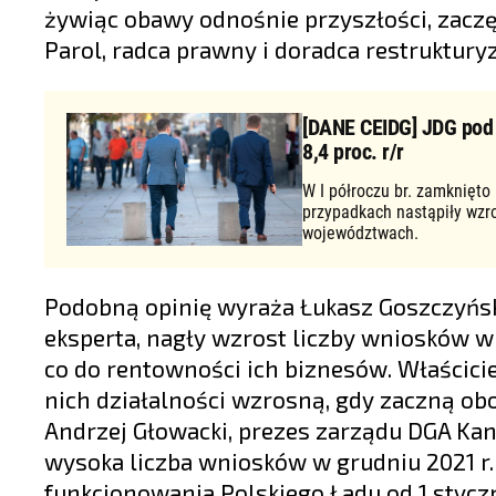
żywiąc obawy odnośnie przyszłości, zacz
Parol, radca prawny i doradca restrukturyz
[DANE CEIDG] JDG pod d
8,4 proc. r/r
W I półroczu br. zamknięto
przypadkach nastąpiły wzr
województwach.
Podobną opinię wyraża Łukasz Goszczyński
eksperta, nagły wzrost liczby wniosków 
co do rentowności ich biznesów. Właścicie
nich działalności wzrosną, gdy zaczną ob
Andrzej Głowacki, prezes zarządu DGA Kanc
wysoka liczba wniosków w grudniu 2021 r.
funkcjonowania Polskiego Ładu od 1 styczn