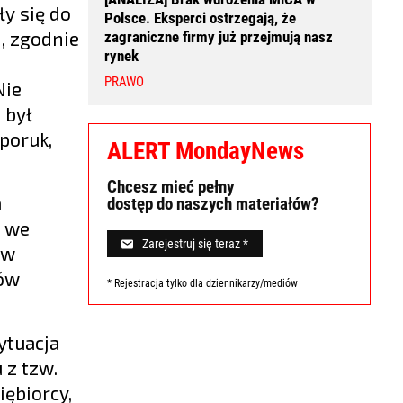
y się do
Polsce. Eksperci ostrzegają, że
j, zgodnie
zagraniczne firmy już przejmują nasz
rynek
PRAWO
Nie
 był
poruk,
ALERT MondayNews
Chcesz mieć pełny
a
dostęp do naszych materiałów?
ż we
Zarejestruj się teraz *
 w
ków
* Rejestracja tylko dla dziennikarzy/mediów
ytuacja
 z tzw.
ębiorcy,