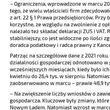
– Ograniczenia, wprowadzone w marcu 202
tego, że wielu właścicieli firm zdecydowa
z art. 22 § 1 Prawa przedsiębiorców. Przy
korzystne, ze względu na zwolnienie z op
należało też składać deklaracji ZUS i VAT.
stabilniejszy, co jest widoczne po ilości
doradca podatkowy i radca prawny z Kancel
Patrząc na szczegółowe dane z 2021 roku,
działalności gospodarczej odnotowano w g
wcześniejszych miesiącach, kiedy było ich śr
kwietniu do 26,4 tys. w sierpniu. Natomi
zaobserwowano w marcu – prawie 48,9 tysię
– Na zwiększenie liczby wniosków o zawies
gospodarcza. Kluczowe były zmiany, które
Nowym Ładem. Natomiast wzrost w marcu 2