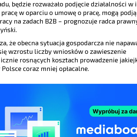
u, będzie rozważało podjęcie działalności w 
zą pracę w oparciu o umowę o pracę, mogą podją
pracy na zadach B2B – prognozuje radca prawny
yński.
za, że obecna sytuacja gospodarcza nie napaw
ię wzrostu liczby wniosków o zawieszenie
icznie rosnących kosztach prowadzenie jakiej
w Polsce coraz mniej opłacalne.