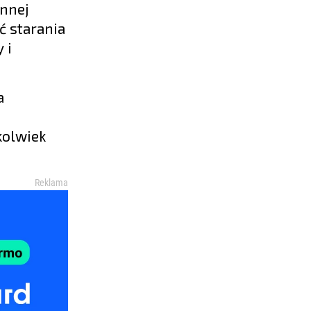
innej
ć starania
 i
a
kolwiek
Reklama