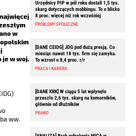
Urzędnicy PIP w pół roku dostali 1,5 tys.
skarg dotyczących mobbingu. To o blisko
 najwięcej
8 proc. więcej niż rok wcześniej
W zeszłym
PROBLEMY SPOŁECZNE
wano w
 opolskim
[DANE CEIDG] JDG pod dużą presją. Co
j
miesiąc nawet 18 tys. firm się zamyka.
je w woj.
To wzrost o 8,4 proc. r/r
PRACA I KARIERA
[DANE KRK] W ciągu 5 lat wpłynęło
EIDG)
przeszło 2,6 tys. skarg na komorników,
głównie od dłużników
wo
PRAWO
zba ww.
[ANALIZA] Brak wdrożenia MiCA w