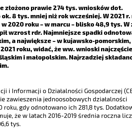
ce złożono prawie 274 tys. wniosków dot.
k. 8 tys. mniej niż rok wcześniej. W 2021 r.
 a w 2020 roku – w marcu – blisko 48,9 tys. 
ąpił wzrost rdr. Najmniejsze spadki odnoto
kim, a największe – w kujawsko-pomorskim,
 2021 roku, widać, że ww. wnioski najczęście
ąskim i małopolskim. Najrzadziej składano 
im.
ji i Informacji o Działalności Gospodarczej (C
ie zawieszenia jednoosobowych działalności
0 roku, gdy odnotowano ich 281,8 tys. Dodatko
uje, że w latach 2016-2019 średnia roczna lic
6,6 tys.