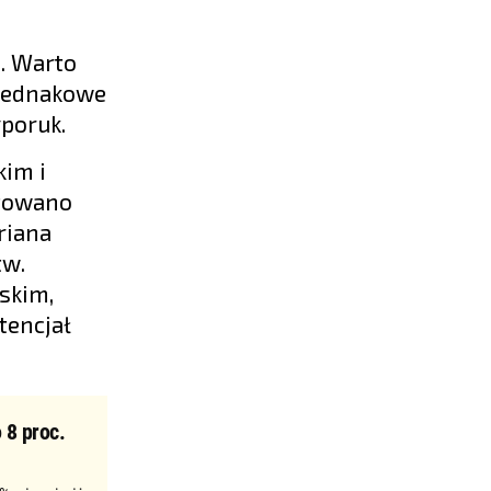
. Warto
ejednakowe
poruk.
kim i
otowano
driana
tw.
skim,
tencjał
 8 proc.