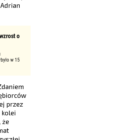
 Adrian
wzrost o
u
ybyło w 15
 Zdaniem
iębiorców
ej przez
 kolei
 że
mat
zyszłej