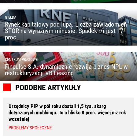
GIEŁDA
Rynek kapitałowy pod lupą. Liczba zawiadomień
STOR na wyraźnym minusie. Spadek r/r jest 17-
proc.
CENTRUM PRASOWE
Finpulse S.A. dynamicznie rozwija biznes NPL w
restrukturyzacji VB Leasing
PODOBNE ARTYKUŁY
Urzędnicy PIP w pół roku dostali 1,5 tys. skarg
dotyczących mobbingu. To o blisko 8 proc. więcej niż rok
wcześniej
PROBLEMY SPOŁECZNE