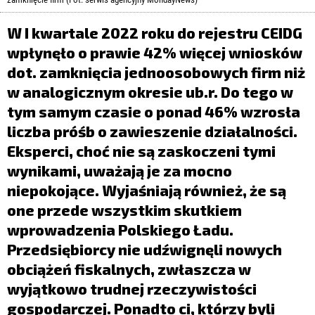
LIFESTYLE
W I kwartale 2022 roku do rejestru CEIDG
OPINIE I KOMENTARZE
wpłynęło o prawie 42% więcej wniosków
dot. zamknięcia jednoosobowych firm niż
w analogicznym okresie ub.r. Do tego w
tym samym czasie o ponad 46% wzrosła
liczba próśb o zawieszenie działalności.
Eksperci, choć nie są zaskoczeni tymi
wynikami, uważają je za mocno
niepokojące. Wyjaśniają również, że są
one przede wszystkim skutkiem
wprowadzenia Polskiego Ładu.
Przedsiębiorcy nie udźwignęli nowych
obciążeń fiskalnych, zwłaszcza w
wyjątkowo trudnej rzeczywistości
gospodarczej. Ponadto ci, którzy byli