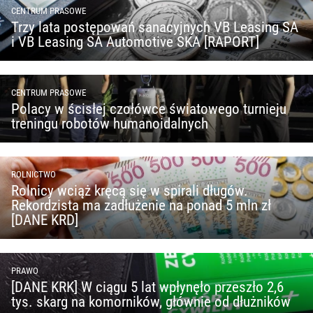
CENTRUM PRASOWE
Trzy lata postępowań sanacyjnych VB Leasing SA
i VB Leasing SA Automotive SKA [RAPORT]
CENTRUM PRASOWE
Polacy w ścisłej czołówce światowego turnieju
treningu robotów humanoidalnych
ROLNICTWO
Rolnicy wciąż kręcą się w spirali długów.
Rekordzista ma zadłużenie na ponad 5 mln zł
[DANE KRD]
PRAWO
[DANE KRK] W ciągu 5 lat wpłynęło przeszło 2,6
tys. skarg na komorników, głównie od dłużników