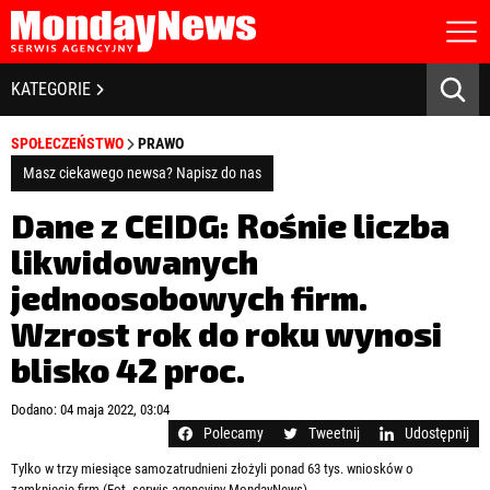
STRONA GŁÓWNA
BIZNES I GOSPODARKA
KATEGORIE
O NAS
POLITYKA PRYWATNOŚCI
BANKOWOŚĆ I FINANSE
SPOŁECZEŃSTWO
PRAWO
REGULAMIN
LICENCJA
Masz ciekawego newsa? Napisz do nas
NOWE TECHNOLOGIE
REJESTRACJA
Dane z CEIDG: Rośnie liczba
KONTAKT
SPOŁECZEŃSTWO
likwidowanych
jednoosobowych firm.
EDUKACJA
Wzrost rok do roku wynosi
MEDIA
blisko 42 proc.
Zapamiętaj mnie
ZDROWIE I URODA
Zapomniałeś hasła?
Kliknij tutaj
Dodano: 04 maja 2022, 03:04
zaloguj się
Polecamy
Tweetnij
Udostępnij
KULTURA
Tylko w trzy miesiące samozatrudnieni złożyli ponad 63 tys. wniosków o
zamknięcie firm (Fot. serwis agencyjny MondayNews)