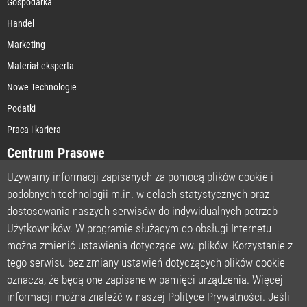
Gospodarka
Handel
Marketing
Materiał eksperta
Nowe Technologie
Podatki
Praca i kariera
Centrum Prasowe
Używamy informacji zapisanych za pomocą plików cookie i
podobnych technologii m.in. w celach statystycznych oraz
STRONA GŁÓWNA
dostosowania naszych serwisów do indywidualnych potrzeb
O NAS
Użytkowników. W programie służącym do obsługi Internetu
można zmienić ustawienia dotyczące ww. plików. Korzystanie z
POLITYKA PRYWATNOŚCI
tego serwisu bez zmiany ustawień dotyczących plików cookie
REGULAMIN
oznacza, że będą one zapisane w pamięci urządzenia. Więcej
LICENCJA
informacji można znaleźć w naszej Polityce Prywatności. Jeśli