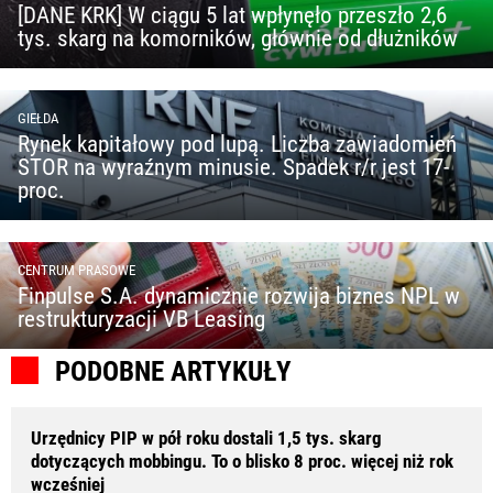
[DANE KRK] W ciągu 5 lat wpłynęło przeszło 2,6
tys. skarg na komorników, głównie od dłużników
GIEŁDA
Rynek kapitałowy pod lupą. Liczba zawiadomień
STOR na wyraźnym minusie. Spadek r/r jest 17-
proc.
CENTRUM PRASOWE
Finpulse S.A. dynamicznie rozwija biznes NPL w
restrukturyzacji VB Leasing
PODOBNE ARTYKUŁY
Urzędnicy PIP w pół roku dostali 1,5 tys. skarg
dotyczących mobbingu. To o blisko 8 proc. więcej niż rok
wcześniej