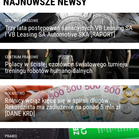
NAJNOWSZE NEWSY
CENTRUM PRASOWE
Trzy lata postępowań sanacyjnych VB Leasing SA
i VB Leasing SA Automotive SKA [RAPORT]
CENTRUM PRASOWE
Polacy w ścisłej czołówce światowego turnieju
treningu robotów humanoidalnych
ROLNICTWO
Rolnicy wciąż kręcą się w spirali długów.
Rekordzista ma zadłużenie na ponad 5 mln zł
[DANE KRD]
PRAWO