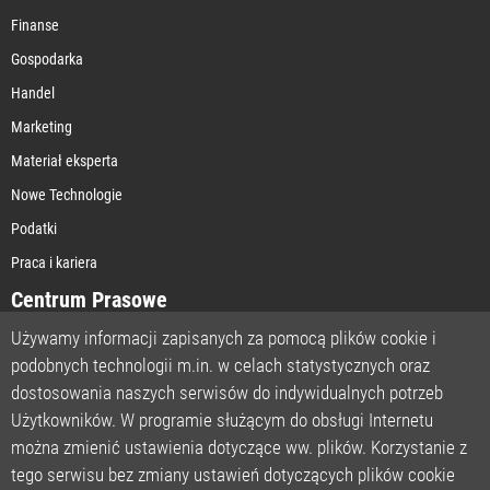
Finanse
Gospodarka
Handel
Marketing
Materiał eksperta
Nowe Technologie
Podatki
Praca i kariera
Centrum Prasowe
Używamy informacji zapisanych za pomocą plików cookie i
podobnych technologii m.in. w celach statystycznych oraz
STRONA GŁÓWNA
dostosowania naszych serwisów do indywidualnych potrzeb
O NAS
Użytkowników. W programie służącym do obsługi Internetu
można zmienić ustawienia dotyczące ww. plików. Korzystanie z
POLITYKA PRYWATNOŚCI
tego serwisu bez zmiany ustawień dotyczących plików cookie
REGULAMIN