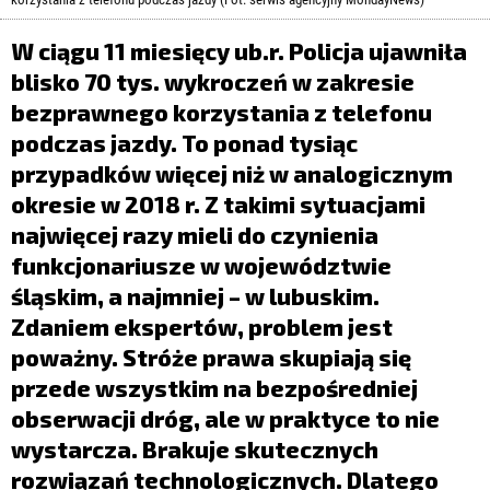
LIFESTYLE
W ciągu 11 miesięcy ub.r. Policja ujawniła
OPINIE I KOMENTARZE
blisko 70 tys. wykroczeń w zakresie
bezprawnego korzystania z telefonu
podczas jazdy. To ponad tysiąc
przypadków więcej niż w analogicznym
okresie w 2018 r. Z takimi sytuacjami
najwięcej razy mieli do czynienia
funkcjonariusze w województwie
śląskim, a najmniej – w lubuskim.
Zdaniem ekspertów, problem jest
poważny. Stróże prawa skupiają się
przede wszystkim na bezpośredniej
obserwacji dróg, ale w praktyce to nie
wystarcza. Brakuje skutecznych
rozwiązań technologicznych. Dlatego