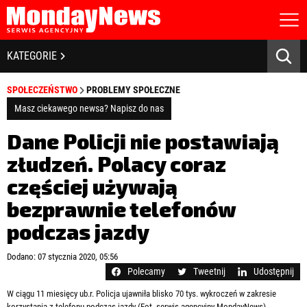
STRONA GŁÓWNA
BIZNES I GOSPODARKA
KATEGORIE
O NAS
POLITYKA PRYWATNOŚCI
BANKOWOŚĆ I FINANSE
SPOŁECZEŃSTWO
PROBLEMY SPOŁECZNE
REGULAMIN
LICENCJA
Masz ciekawego newsa? Napisz do nas
NOWE TECHNOLOGIE
REJESTRACJA
Dane Policji nie postawiają
KONTAKT
SPOŁECZEŃSTWO
złudzeń. Polacy coraz
częściej używają
EDUKACJA
bezprawnie telefonów
MEDIA
podczas jazdy
Zapamiętaj mnie
ZDROWIE I URODA
Zapomniałeś hasła?
Kliknij tutaj
Dodano: 07 stycznia 2020, 05:56
zaloguj się
Polecamy
Tweetnij
Udostępnij
KULTURA
W ciągu 11 miesięcy ub.r. Policja ujawniła blisko 70 tys. wykroczeń w zakresie
korzystania z telefonu podczas jazdy (Fot. serwis agencyjny MondayNews)