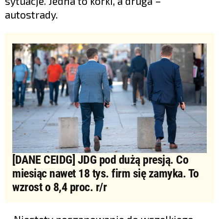
sytuacje. Jedna to korki, a druga –
autostrady.
[DANE CEIDG] JDG pod dużą presją. Co
miesiąc nawet 18 tys. firm się zamyka. To
wzrost o 8,4 proc. r/r