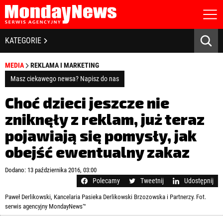
STRONA GŁÓWNA
BIZNES I GOSPODARKA
KATEGORIE
O NAS
POLITYKA PRYWATNOŚCI
BANKOWOŚĆ I FINANSE
MEDIA
REKLAMA I MARKETING
REGULAMIN
LICENCJA
Masz ciekawego newsa? Napisz do nas
NOWE TECHNOLOGIE
REJESTRACJA
Choć dzieci jeszcze nie
KONTAKT
SPOŁECZEŃSTWO
zniknęły z reklam, już teraz
pojawiają się pomysły, jak
EDUKACJA
obejść ewentualny zakaz
MEDIA
Zapamiętaj mnie
Dodano: 13 października 2016, 03:00
ZDROWIE I URODA
Zapomniałeś hasła?
Kliknij tutaj
Polecamy
Tweetnij
Udostępnij
zaloguj się
Paweł Derlikowski, Kancelaria Pasieka Derlikowski Brzozowska i Partnerzy. Fot.
KULTURA
serwis agencyjny MondayNews™