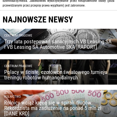
dziennikarzy/media. Jakiekolwiek wykorzystywanie przez nieuprawnione osoby (poza
przewidzianymi przez przepisy prawa wyjątkami) jest zabronione.
NAJNOWSZE NEWSY
CENTRUM PRASOWE
Trzy lata postępowań sanacyjnych VB Leasing SA
i VB Leasing SA Automotive SKA [RAPORT]
CENTRUM PRASOWE
Polacy w ścisłej czołówce światowego turnieju
treningu robotów humanoidalnych
ROLNICTWO
Rolnicy wciąż kręcą się w spirali długów.
Rekordzista ma zadłużenie na ponad 5 mln zł
[DANE KRD]