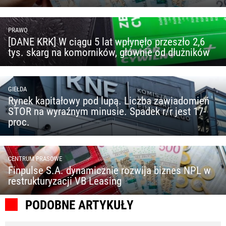
PRAWO
[DANE KRK] W ciągu 5 lat wpłynęło przeszło 2,6
tys. skarg na komorników, głównie od dłużników
GIEŁDA
Rynek kapitałowy pod lupą. Liczba zawiadomień
STOR na wyraźnym minusie. Spadek r/r jest 17-
proc.
CENTRUM PRASOWE
Finpulse S.A. dynamicznie rozwija biznes NPL w
restrukturyzacji VB Leasing
PODOBNE ARTYKUŁY