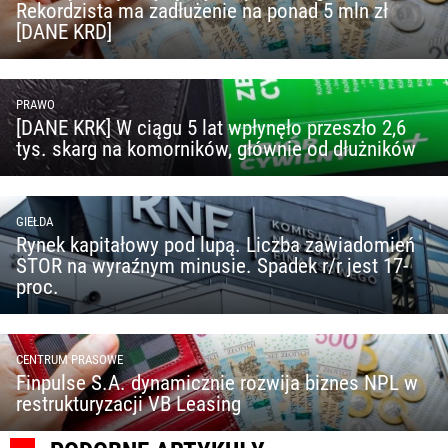
Rekordzista ma zadłużenie na ponad 5 mln zł
[DANE KRD]
PRAWO
[DANE KRK] W ciągu 5 lat wpłynęło przeszło 2,6
tys. skarg na komorników, głównie od dłużników
GIEŁDA
Rynek kapitałowy pod lupą. Liczba zawiadomień
STOR na wyraźnym minusie. Spadek r/r jest 17-
proc.
CENTRUM PRASOWE
Finpulse S.A. dynamicznie rozwija biznes NPL w
restrukturyzacji VB Leasing