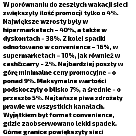
LIFESTYLE
W porównaniu do zeszłych wakacji sieci
zwiększyły ilość promocji tylko o 4%.
OPINIE I KOMENTARZE
Największe wzrosty były w
hipermarketach – 40%, a także w
dyskontach – 38%. Z kolei spadki
odnotowano w convenience – 16%, w
supermarketach – 10%, jak również w
cash&carry
– 2%. Najbardziej poszły w
górę minimalne ceny promocyjne – o
ponad 9%. M
aksymalne wartości
podskoczyły o blisko 7%,
a średnie – o
przeszło 5%. Najtańsze piwa zdrożały
prawie we wszystkich kanałach.
Wyjątkiem był format convenience,
gdzie zaobserwowano lekki spadek.
Górne granice powiększyły sieci