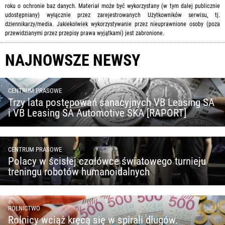
roku o ochronie baz danych. Materiał może być wykorzystany (w tym dalej publicznie
udostępniany) wyłącznie przez zarejestrowanych Użytkowników serwisu, tj.
dziennikarzy/media. Jakiekolwiek wykorzystywanie przez nieuprawnione osoby (poza
przewidzianymi przez przepisy prawa wyjątkami) jest zabronione.
NAJNOWSZE NEWSY
CENTRUM PRASOWE
Trzy lata postępowań sanacyjnych VB Leasing SA
i VB Leasing SA Automotive SKA [RAPORT]
CENTRUM PRASOWE
Polacy w ścisłej czołówce światowego turnieju
treningu robotów humanoidalnych
ROLNICTWO
Rolnicy wciąż kręcą się w spirali długów.