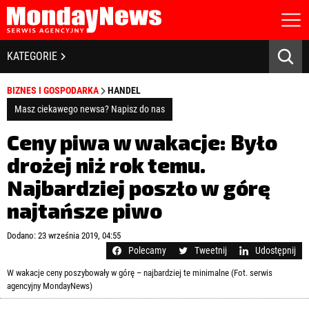
STRONA GŁÓWNA
BIZNES I GOSPODARKA
KATEGORIE
O NAS
POLITYKA PRYWATNOŚCI
BANKOWOŚĆ I FINANSE
BIZNES I GOSPODARKA
HANDEL
REGULAMIN
LICENCJA
Masz ciekawego newsa? Napisz do nas
NOWE TECHNOLOGIE
REJESTRACJA
Ceny piwa w wakacje: Było
KONTAKT
SPOŁECZEŃSTWO
drożej niż rok temu.
Najbardziej poszło w górę
EDUKACJA
najtańsze piwo
MEDIA
Zapamiętaj mnie
Dodano: 23 września 2019, 04:55
ZDROWIE I URODA
Zapomniałeś hasła?
Kliknij tutaj
Polecamy
Tweetnij
Udostępnij
zaloguj się
W wakacje ceny poszybowały w górę – najbardziej te minimalne (Fot. serwis
KULTURA
agencyjny MondayNews)