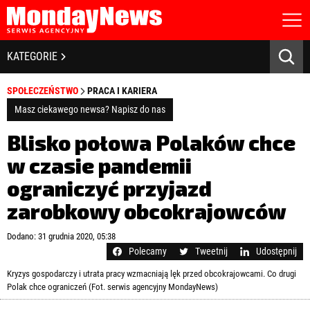
STRONA GŁÓWNA
BIZNES I GOSPODARKA
KATEGORIE
O NAS
POLITYKA PRYWATNOŚCI
BANKOWOŚĆ I FINANSE
SPOŁECZEŃSTWO
PRACA I KARIERA
REGULAMIN
LICENCJA
Masz ciekawego newsa? Napisz do nas
NOWE TECHNOLOGIE
REJESTRACJA
Blisko połowa Polaków chce
KONTAKT
SPOŁECZEŃSTWO
w czasie pandemii
ograniczyć przyjazd
EDUKACJA
zarobkowy obcokrajowców
MEDIA
Zapamiętaj mnie
Dodano: 31 grudnia 2020, 05:38
ZDROWIE I URODA
Zapomniałeś hasła?
Kliknij tutaj
Polecamy
Tweetnij
Udostępnij
zaloguj się
Kryzys gospodarczy i utrata pracy wzmacniają lęk przed obcokrajowcami. Co drugi
KULTURA
Polak chce ograniczeń (Fot. serwis agencyjny MondayNews)