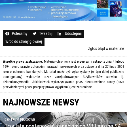
Polecamy
Tweetnij
Udostępnij
Wróć do strony głównej
Zgłoś błąd w materiale
Wszelkie prawa zastrzeżone.
Materiał chroniony jest przepisami ustawy z dnia 4 lutego
1994 roku o prawie autorskim i prawach pokrewnych oraz ustawy z dnia 27 lipca 2001
roku o ochronie baz danych. Materiał może być wykorzystany (w tym dalej publicznie
udostępniany) wyłącznie przez zarejestrowanych Użytkowników serwisu, tj.
dziennikarzy/media. Jakiekolwiek wykorzystywanie przez nieuprawnione osoby (poza
przewidzianymi przez przepisy prawa wyjątkami) jest zabronione.
NAJNOWSZE NEWSY
CENTRUM PRASOWE
Trzy lata postępowań sanacyjnych VB Leasing SA