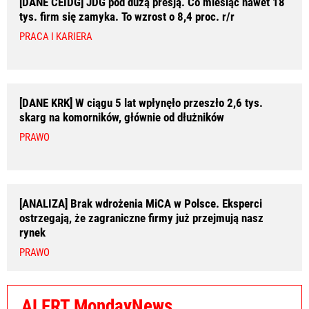
[DANE CEIDG] JDG pod dużą presją. Co miesiąc nawet 18
tys. firm się zamyka. To wzrost o 8,4 proc. r/r
PRACA I KARIERA
[DANE KRK] W ciągu 5 lat wpłynęło przeszło 2,6 tys.
skarg na komorników, głównie od dłużników
PRAWO
[ANALIZA] Brak wdrożenia MiCA w Polsce. Eksperci
ostrzegają, że zagraniczne firmy już przejmują nasz
rynek
PRAWO
ALERT MondayNews