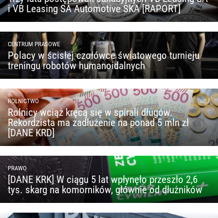
i VB Leasing SA Automotive SKA [RAPORT]
CENTRUM PRASOWE
Polacy w ścisłej czołówce światowego turnieju
treningu robotów humanoidalnych
ROLNICTWO
Rolnicy wciąż kręcą się w spirali długów.
Rekordzista ma zadłużenie na ponad 5 mln zł
[DANE KRD]
PRAWO
[DANE KRK] W ciągu 5 lat wpłynęło przeszło 2,6
tys. skarg na komorników, głównie od dłużników