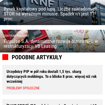
GIEŁDA
Rynek kapitałowy pod lupą. Liczba zawiadomień
STOR na wyraźnym minusie. Spadek r/r jest 17-
proc.
CENTRUM PRASOWE
Finpulse S.A. dynamicznie rozwija biznes NPL w
restrukturyzacji VB Leasing
PODOBNE ARTYKUŁY
Urzędnicy PIP w pół roku dostali 1,5 tys. skarg
dotyczących mobbingu. To o blisko 8 proc. więcej niż rok
wcześniej
PROBLEMY SPOŁECZNE