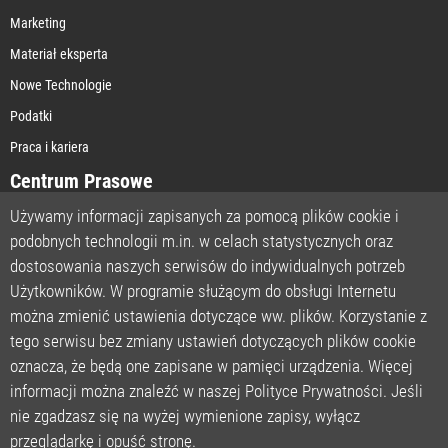
Marketing
Materiał eksperta
Nowe Technologie
Podatki
Praca i kariera
Centrum Prasowe
Używamy informacji zapisanych za pomocą plików cookie i
podobnych technologii m.in. w celach statystycznych oraz
STRONA GŁÓWNA
dostosowania naszych serwisów do indywidualnych potrzeb
O NAS
Użytkowników. W programie służącym do obsługi Internetu
można zmienić ustawienia dotyczące ww. plików. Korzystanie z
POLITYKA PRYWATNOŚCI
tego serwisu bez zmiany ustawień dotyczących plików cookie
REGULAMIN
oznacza, że będą one zapisane w pamięci urządzenia. Więcej
LICENCJA
informacji można znaleźć w naszej Polityce Prywatności. Jeśli
REJESTRACJA
nie zgadzasz się na wyżej wymienione zapisy, wyłącz
KONTAKT
przeglądarkę i opuść stronę.