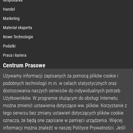
Handel
Marketing
Materiał eksperta
Nowe Technologie
Podatki
Praca i kariera
Centrum Prasowe
Używamy informacji zapisanych za pomocą plików cookie i
podobnych technologii m.in. w celach statystycznych oraz
STRONA GŁÓWNA
dostosowania naszych serwisów do indywidualnych potrzeb
O NAS
Użytkowników. W programie służącym do obsługi Internetu
można zmienić ustawienia dotyczące ww. plików. Korzystanie z
POLITYKA PRYWATNOŚCI
tego serwisu bez zmiany ustawień dotyczących plików cookie
REGULAMIN
oznacza, że będą one zapisane w pamięci urządzenia. Więcej
LICENCJA
informacji można znaleźć w naszej Polityce Prywatności. Jeśli
REJESTRACJA