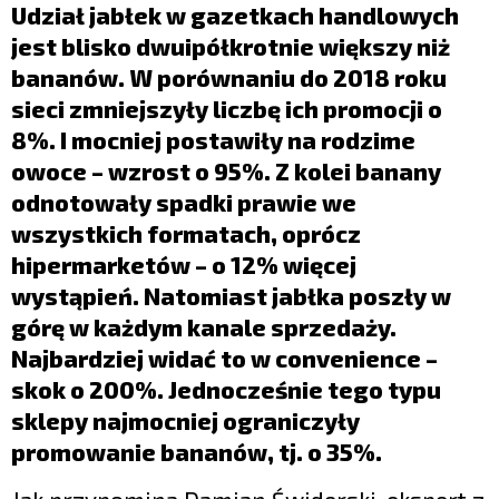
LIFESTYLE
Udział jabłek w gazetkach handlowych
jest blisko dwuipółkrotnie większy niż
OPINIE I KOMENTARZE
bananów. W porównaniu do 2018 roku
sieci zmniejszyły liczbę ich promocji o
8%. I mocniej postawiły na rodzime
owoce – wzrost o 95%. Z kolei banany
odnotowały spadki prawie we
wszystkich formatach, oprócz
hipermarketów – o 12% więcej
wystąpień. Natomiast jabłka poszły w
górę w każdym kanale sprzedaży.
Najbardziej widać to w convenience –
skok o 200%. Jednocześnie tego typu
sklepy najmocniej ograniczyły
promowanie bananów, tj. o 35%.