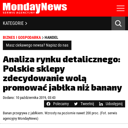
STRONA GŁÓWNA
BIZNES I GOSPODARKA
KATEGORIE
O NAS
POLITYKA PRYWATNOŚCI
BANKOWOŚĆ I FINANSE
BIZNES I GOSPODARKA
HANDEL
REGULAMIN
LICENCJA
Masz ciekawego newsa? Napisz do nas
NOWE TECHNOLOGIE
REJESTRACJA
Analiza rynku detalicznego:
KONTAKT
SPOŁECZEŃSTWO
Polskie sklepy
zdecydowanie wolą
EDUKACJA
promować jabłka niż banany
MEDIA
Zapamiętaj mnie
Dodano: 10 października 2019, 03:43
ZDROWIE I URODA
Zapomniałeś hasła?
Kliknij tutaj
Polecamy
Tweetnij
Udostępnij
zaloguj się
Banan przegrywa z jabłkiem. Wzrosty na poziomie nawet 200 proc. (Fot. serwis
KULTURA
agencyjny MondayNews)