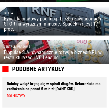
GIEŁDA
Rynek kapitałowy pod lupą. Liczba zawiadomień
STOR na wyraźnym minusie. Spadek r/r jest 17-
proc.
CENTRUM PRASOWE
Finpulse S.A. dynamicznie rozwija biznes NPL w
restrukturyzacji VB Leasing
PODOBNE ARTYKUŁY
Rolnicy wciąż kręcą się w spirali długów. Rekordzista ma
zadłużenie na ponad 5 mln zł [DANE KRD]
ROLNICTWO