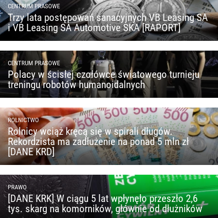
CENTRUM PRASOWE
Trzy lata postępowań sanacyjnych VB Leasing SA
i VB Leasing SA Automotive SKA [RAPORT]
CENTRUM PRASOWE
Polacy w ścisłej czołówce światowego turnieju
treningu robotów humanoidalnych
ROLNICTWO
Rolnicy wciąż kręcą się w spirali długów.
Rekordzista ma zadłużenie na ponad 5 mln zł
[DANE KRD]
PRAWO
[DANE KRK] W ciągu 5 lat wpłynęło przeszło 2,6
tys. skarg na komorników, głównie od dłużników