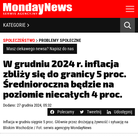
STRONA GŁÓWNA
BIZNES I GOSPODARKA
KATEGORIE
O NAS
POLITYKA PRYWATNOŚCI
BANKOWOŚĆ I FINANSE
SPOŁECZEŃSTWO
PROBLEMY SPOŁECZNE
REGULAMIN
LICENCJA
Masz ciekawego newsa? Napisz do nas
NOWE TECHNOLOGIE
REJESTRACJA
W grudniu 2024 r. inflacja
KONTAKT
SPOŁECZEŃSTWO
zbliży się do granicy 5 proc.
Średnioroczna będzie na
EDUKACJA
poziomie niecałych 4 proc.
MEDIA
Zapamiętaj mnie
Dodano: 27 grudnia 2024, 05:32
ZDROWIE I URODA
Zapomniałeś hasła?
Kliknij tutaj
Polecamy
Tweetnij
Udostępnij
zaloguj się
Inflacja w grudniu sięgnie 5 proc. Głównie przez drożejącą żywność i sytuację na
KULTURA
Bliskim Wschodzie / Fot. serwis agencyjny MondayNews