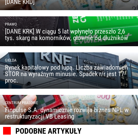
[DANE KRD]
PRAWO
[DANE KRK] W ciągu 5 lat wpłynęło przeszło 2,6
tys. skarg na komorników, głównie od dłużników
GIEŁDA
Rynek kapitałowy pod lupą. Liczba zawiadomień
STOR na wyraźnym minusie. Spadek r/r jest 17-
proc.
CENTRUM PRASOWE
Finpulse S.A. dynamicznie rozwija biznes NPL w
restrukturyzacji VB Leasing
PODOBNE ARTYKUŁY