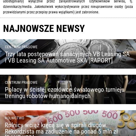
udostępniany) wyłącznie przez zarejestrowanych Użytkowników serwisu, tj.
dziennikarzy/media. Jakiekolwiek wykorzystywanie przez nieuprawnione osoby (poza
przewidzianymi przez przepisy prawa wyjątkami) jest zabronione.
NAJNOWSZE NEWSY
CENTRUM PRASOWE
Trzy lata postępowań sanacyjnych VB Leasing SA
i VB Leasing SA Automotive SKA [RAPORT]
CENTRUM PRASOWE
Polacy w ścisłej czołówce światowego turnieju
treningu robotów humanoidalnych
ROLNICTWO
Rolnicy wciąż kręcą się w spirali długów.
Rekordzista ma zadłużenie na ponad 5 mln zł