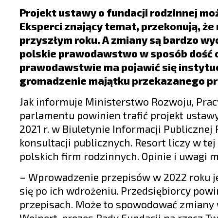
LIFESTYLE
Projekt ustawy o fundacji rodzinnej moż
OPINIE I KOMENTARZE
Eksperci znający temat, przekonują, ż
przyszłym roku. A zmiany są bardzo wy
polskie prawodawstwo w sposób dość o
prawodawstwie ma pojawić się instytucj
gromadzenie majątku przekazanego prze
Jak informuje Ministerstwo Rozwoju, Pracy
parlamentu powinien trafić projekt ustawy
2021 r. w Biuletynie Informacji Publiczne
konsultacji publicznych. Resort liczy w te
polskich firm rodzinnych. Opinie i uwagi m
– Wprowadzenie przepisów w 2022 roku je
się po ich wdrożeniu. Przedsiębiorcy powi
przepisach. Może to spowodować zmiany w
Weinert, prezes Rady Fundacji na rzecz T