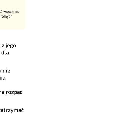
% więcej niż
trolnych
 z jego
 dla
u nie
ia.
 na rozpad
 zatrzymać