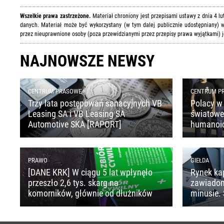
Wszelkie prawa zastrzeżone.
Materiał chroniony jest przepisami ustawy z dnia 4 l
danych. Materiał może być wykorzystany (w tym dalej publicznie udostępniany) w
przez nieuprawnione osoby (poza przewidzianymi przez przepisy prawa wyjątkami) j
NAJNOWSZE NEWSY
CENTRUM PRASOWE
CENTRUM P
Trzy lata postępowań sanacyjnych VB
Polacy w 
Leasing SA i VB Leasing SA
światoweg
Automotive SKA [RAPORT]
humanoi
PRAWO
GIEŁDA
[DANE KRK] W ciągu 5 lat wpłynęło
Rynek ka
przeszło 2,6 tys. skarg na
zawiado
komorników, głównie od dłużników
minusie. 