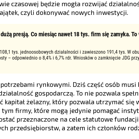
ywie czasowej będzie mogła rozwijać działalno
jątek, czyli dokonywać nowych inwestycji.
użą presją. Co miesiąc nawet 18 tys. firm się zamyka. To 
 108,1 tys. jednoosobowych działalności i zawieszono 191,4 tys. W ob
osty – odpowiednio o 8,4% i 6,7% rdr. Wniosków o zamknięcie JDG prz
 potrzebami rynkowymi. Dziś część osób musi
działalność gospodarczą. To nie pozwala spełn
kapitał żelazny, który pozwala utrzymać się 
 tym firmy, które mogą jedynie pomagać instytu
ostać przeznaczone na cele statutowe fundacji
ych przedsiębiorstw, a zatem ich członków rod