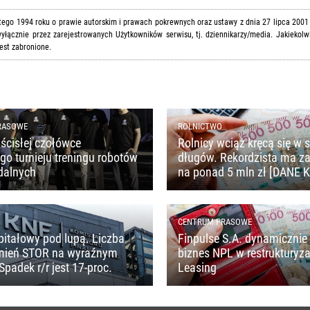
utego 1994 roku o prawie autorskim i prawach pokrewnych oraz ustawy z dnia 27 lipca 2001
yłącznie przez zarejestrowanych Użytkowników serwisu, tj. dziennikarzy/media. Jakiekolw
est zabronione.
RASOWE
ROLNICTWO
ścisłej czołówce
Rolnicy wciąż kręcą się w s
o turnieju treningu robotów
długów. Rekordzista ma z
dalnych
na ponad 5 mln zł [DANE 
CENTRUM PRASOWE
pitałowy pod lupą. Liczba
Finpulse S.A. dynamicznie 
mień STOR na wyraźnym
biznes NPL w restrukturyza
Spadek r/r jest 17-proc.
Leasing