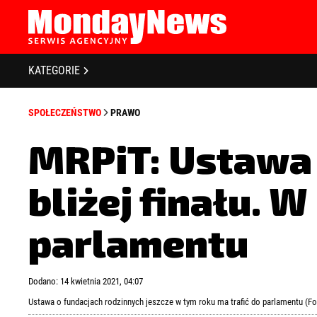
STRONA GŁÓWNA
BIZNES I GOSPODARKA
O NAS
KATEGORIE
POLITYKA PRYWATNOŚCI
BANKOWOŚĆ I FINANSE
REGULAMIN
SPOŁECZEŃSTWO
PRAWO
LICENCJA
NOWE TECHNOLOGIE
REJESTRACJA
MRPiT: Ustawa 
SPOŁECZEŃSTWO
KONTAKT
bliżej finału. 
EDUKACJA
MEDIA
parlamentu
Zapamiętaj mnie
Zapomniałeś 
ZDROWIE I URODA
Dodano: 14 kwietnia 2021, 04:07
KULTURA
Ustawa o fundacjach rodzinnych jeszcze w tym roku ma trafić do parlamentu (F