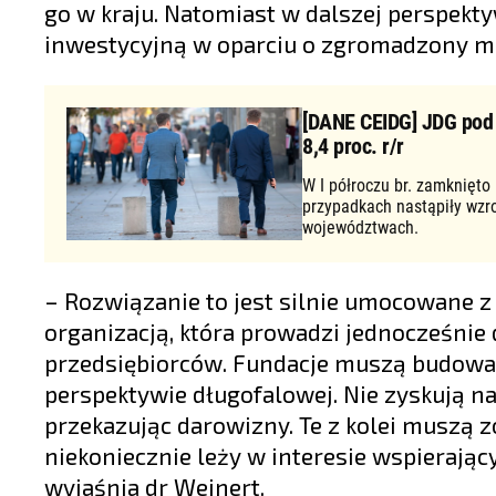
go w kraju. Natomiast w dalszej perspekt
inwestycyjną w oparciu o zgromadzony ma
[DANE CEIDG] JDG pod d
8,4 proc. r/r
W I półroczu br. zamknięto
przypadkach nastąpiły wzr
województwach.
– Rozwiązanie to jest silnie umocowane z
organizacją, która prowadzi jednocześnie 
przedsiębiorców. Fundacje muszą budować 
perspektywie długofalowej. Nie zyskują na
przekazując darowizny. Te z kolei muszą z
niekoniecznie leży w interesie wspierając
wyjaśnia dr Weinert.