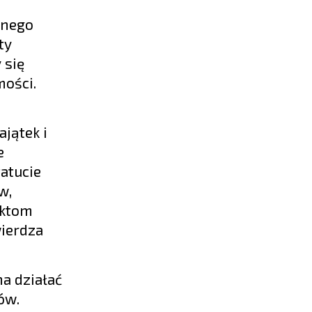
znego
ty
 się
mości.
jątek i
e
atucie
w,
iktom
wierdza
ma działać
ów.