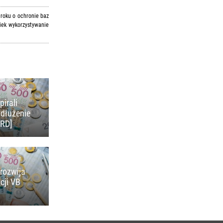
 roku o ochronie baz
iek wykorzystywanie
pirali
adłużenie
KRD]
rozwija
cji VB