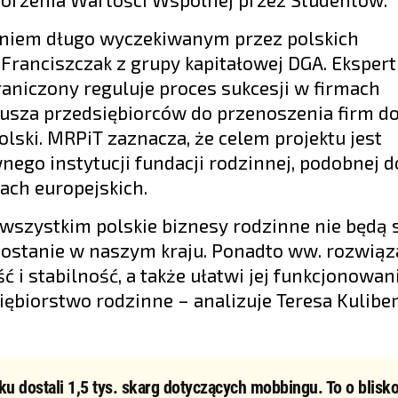
zaniem długo wyczekiwanym przez polskich
ranciszczak z grupy kapitałowej DGA. Ekspert 
niczony reguluje proces sukcesji w firmach
usza przedsiębiorców do przenoszenia firm do
lski. MRPiT zaznacza, że celem projektu jest
go instytucji fundacji rodzinnej, podobnej d
ach europejskich.
wszystkim polskie biznesy rodzinne nie będą 
ł zostanie w naszym kraju. Ponadto ww. rozwiąz
ć i stabilność, a także ułatwi jej funkcjonowan
iębiorstwo rodzinne – analizuje Teresa Kulibe
ku dostali 1,5 tys. skarg dotyczących mobbingu. To o blisko