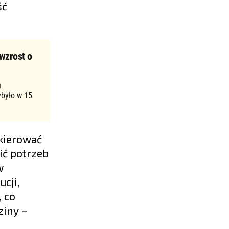
ść
wzrost o
u
ybyło w 15
 kierować
ić potrzeb
w
cji,
, co
ziny –