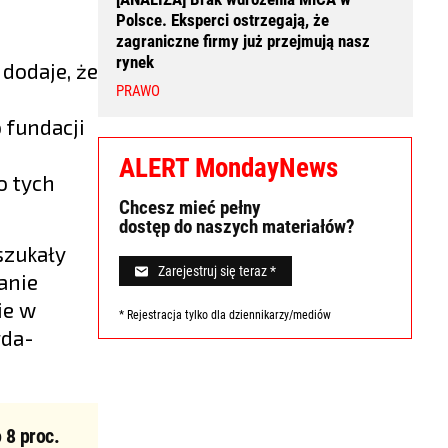
Polsce. Eksperci ostrzegają, że
zagraniczne firmy już przejmują nasz
rynek
dodaje, że
PRAWO
 fundacji
ALERT MondayNews
o tych
Chcesz mieć pełny
dostęp do naszych materiałów?
szukały
Zarejestruj się teraz *
anie
ie w
* Rejestracja tylko dla dziennikarzy/mediów
rda-
 8 proc.