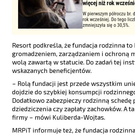
więcej niż rok wcześni
W pierwszym półroczu br. d
rok wcześniej. Do tego lic
zmniejszyła się o 30,5%.
Resort podkreśla, że fundacja rodzinna t
gromadzeniem, zarządzaniem i ochroną ma
wolą zawartą w statucie. Do zadań tej ins
wskazanych beneficjentów.
– Rolą fundacji jest przede wszystkim uni
dojdzie do szybkiej konsumpcji rodzinnego 
Dodatkowo zabezpieczy rodzinną schedę pr
dziedziczenia czy zapłaty zachowków. A t
firmy – mówi Kuliberda-Wojtas.
MRPiT informuje też, że fundacja rodzinna