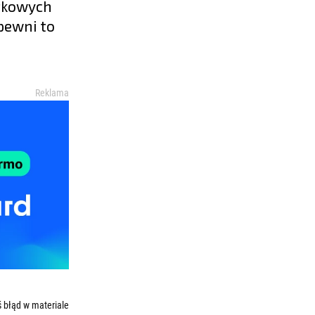
ątkowych
pewni to
Reklama
 błąd w materiale