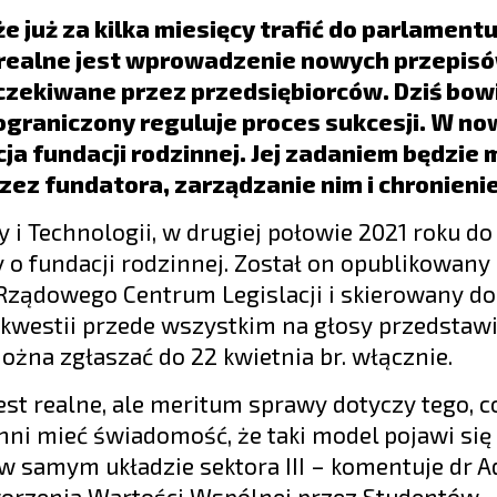
e już za kilka miesięcy trafić do parlamentu
e realne jest wprowadzenie nowych przepis
czekiwane przez przedsiębiorców. Dziś bo
graniczony reguluje proces sukcesji. W n
a fundacji rodzinnej. Jej zadaniem będzie m
z fundatora, zarządzanie nim i chronienie
 i Technologii, w drugiej połowie 2021 roku do
 o fundacji rodzinnej. Został on opublikowany
j Rządowego Centrum Legislacji i skierowany do
j kwestii przede wszystkim na głosy przedstawi
ożna zgłaszać do 22 kwietnia br. włącznie.
st realne, ale meritum sprawy dotyczy tego, 
nni mieć świadomość, że taki model pojawi się
 samym układzie sektora III – komentuje dr 
worzenia Wartości Wspólnej przez Studentów.