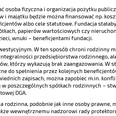
ć osoba fizyczna i organizacja pożytku public
ów i majątku będzie można finansować np. kosz
icjentów albo cele statutowe. Fundacja stałaby
półkach, papierów wartościowych czy nierucho
eci, wnuki – beneficjentami fundacji.
nwestycyjnym. W ten sposób chroni rodzinny ma
integralności przedsiębiorstwa rodzinnego, al
ów, którzy wykazują brak zaangażowania. W st
ne do spełnienia przez kolejnych beneficjentó
iednich zapisach, można zapobiec m.in. konfl
u w poszczególnych spółkach rodzinnych – st
ałowej DGA.
ja rodzinna, podobnie jak inne osoby prawne, 
także wewnętrznemu nadzorowi rady protektor