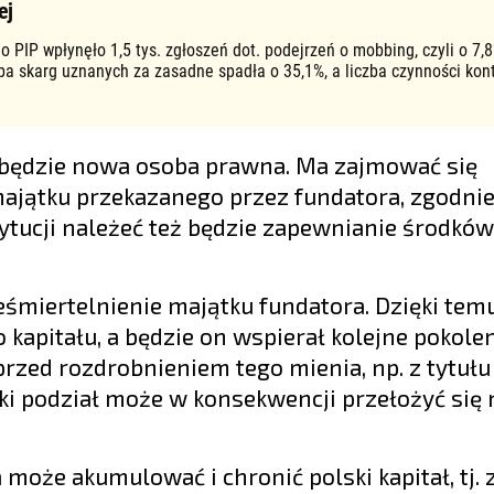
ej
o PIP wpłynęło 1,5 tys. zgłoszeń dot. podejrzeń o mobbing, czyli o 7,8
zba skarg uznanych za zasadne spadła o 35,1%, a liczba czynności kon
o będzie nowa osoba prawna. Ma zajmować się
jątku przekazanego przez fundatora, zgodnie
tytucji należeć też będzie zapewnianie środków
eśmiertelnienie majątku fundatora. Dzięki tem
kapitału, a będzie on wspierał kolejne pokolen
zed rozdrobnieniem tego mienia, np. z tytułu
aki podział może w konsekwencji przełożyć się
 może akumulować i chronić polski kapitał, tj.