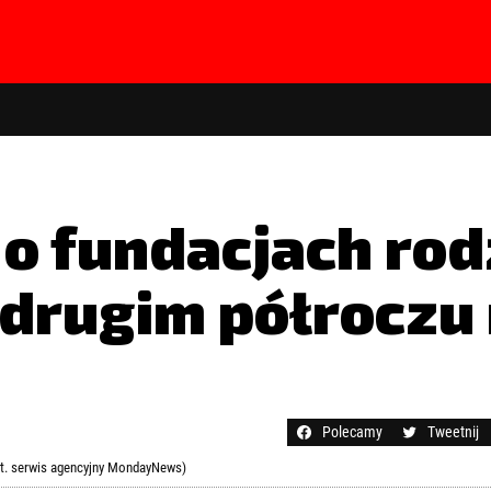
o fundacjach rod
W drugim półroczu
hasła?
Kliknij tutaj
Polecamy
Tweetnij
ot. serwis agencyjny MondayNews)