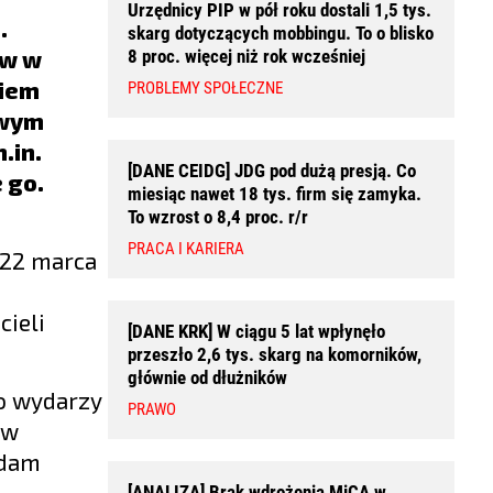
Urzędnicy PIP w pół roku dostali 1,5 tys.
.
skarg dotyczących mobbingu. To o blisko
ów w
8 proc. więcej niż rok wcześniej
wiem
PROBLEMY SPOŁECZNE
owym
.in.
[DANE CEIDG] JDG pod dużą presją. Co
 go.
miesiąc nawet 18 tys. firm się zamyka.
To wzrost o 8,4 proc. r/r
PRACA I KARIERA
 22 marca
cieli
[DANE KRK] W ciągu 5 lat wpłynęło
przeszło 2,6 tys. skarg na komorników,
głównie od dłużników
co wydarzy
PRAWO
 w
Adam
[ANALIZA] Brak wdrożenia MiCA w