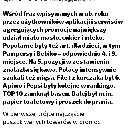
LIFESTYLE
Wśród fraz wpisywanych w ub. roku
OPINIE I KOMENTARZE
przez użytkowników aplikacji i serwisów
agregujących promocje największy
udział miało masło, cukier i mleko.
Popularne były też art. dla dzieci, w tym
Pampersy i Bebiko – odpowiednio 4. i 9.
miejsce. Na 5. pozycji w zestawieniu
znalazła się kawa. Polacy intensywnie
szukali też mięsa. Filet z kurczaka był 6.
A piwo i Pepsi były kolejne w rankingu.
TOP 10 zamknął basen. Dalej był m.in.
papier toaletowy i proszek do prania.
W pierwszej trójce najczęściej
poszukiwanych towarów w promocji