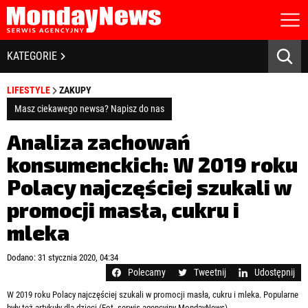
STRONA GŁÓWNA
BIZNES I GOSPODARKA
KATEGORIE
O NAS
POLITYKA PRYWATNOŚCI
BANKOWOŚĆ I FINANSE
LIFESTYLE
ZAKUPY
REGULAMIN
LICENCJA
Masz ciekawego newsa? Napisz do nas
NOWE TECHNOLOGIE
REJESTRACJA
Analiza zachowań
KONTAKT
SPOŁECZEŃSTWO
konsumenckich: W 2019 roku
Polacy najczęściej szukali w
EDUKACJA
promocji masła, cukru i
MEDIA
mleka
Zapamiętaj mnie
ZDROWIE I URODA
Zapomniałeś hasła?
Kliknij tutaj
Dodano: 31 stycznia 2020, 04:34
zaloguj się
Polecamy
Tweetnij
Udostępnij
KULTURA
W 2019 roku Polacy najczęściej szukali w promocji masła, cukru i mleka. Popularne
były też artykuły dla dzieci (Fot. serwis agencyjny MondayNews)