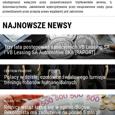
udostępniany) wyłącznie przez zarejestrowanych Użytkowników serwisu, tj.
dziennikarzy/media. Jakiekolwiek wykorzystywanie przez nieuprawnione osoby (poza
przewidzianymi przez przepisy prawa wyjątkami) jest zabronione.
NAJNOWSZE NEWSY
CENTRUM PRASOWE
Trzy lata postępowań sanacyjnych VB Leasing SA
i VB Leasing SA Automotive SKA [RAPORT]
CENTRUM PRASOWE
Polacy w ścisłej czołówce światowego turnieju
treningu robotów humanoidalnych
ROLNICTWO
Rolnicy wciąż kręcą się w spirali długów.
Rekordzista ma zadłużenie na ponad 5 mln zł