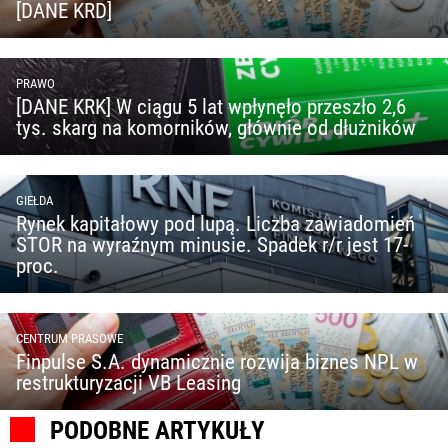
[DANE KRD]
PRAWO
[DANE KRK] W ciągu 5 lat wpłynęło przeszło 2,6
tys. skarg na komorników, głównie od dłużników
GIEŁDA
Rynek kapitałowy pod lupą. Liczba zawiadomień
STOR na wyraźnym minusie. Spadek r/r jest 17-
proc.
CENTRUM PRASOWE
Finpulse S.A. dynamicznie rozwija biznes NPL w
restrukturyzacji VB Leasing
PODOBNE ARTYKUŁY