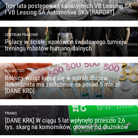
Trzy lata postępowań sanacyjnych VB Leasing SA
i VB Leasing SA Automotive SKA [RAPORT]
CENTRUM PRASOWE
Polacy w ścisłej czołówce światowego turnieju
treningu robotów humanoidalnych
ROLNICTWO
Rolnicy wciąż kręcą się w spirali długów.
Rekordzista ma zadłużenie na ponad 5 mln zł
[DANE KRD]
PRAWO
[DANE KRK] W ciągu 5 lat wpłynęło przeszło 2,6
tys. skarg na komorników, głównie od dłużników