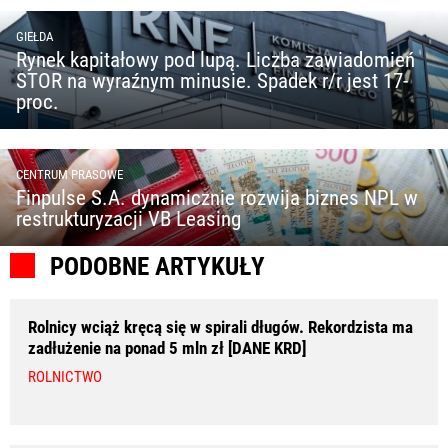
GIEŁDA
Rynek kapitałowy pod lupą. Liczba zawiadomień
STOR na wyraźnym minusie. Spadek r/r jest 17-
proc.
CENTRUM PRASOWE
Finpulse S.A. dynamicznie rozwija biznes NPL w
restrukturyzacji VB Leasing
PODOBNE ARTYKUŁY
Rolnicy wciąż kręcą się w spirali długów. Rekordzista ma
zadłużenie na ponad 5 mln zł [DANE KRD]
ROLNICTWO