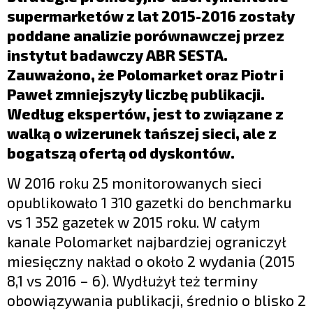
LIFESTYLE
supermarketów z lat 2015-2016 zostały
OPINIE I KOMENTARZE
poddane analizie porównawczej przez
instytut badawczy ABR SESTA.
Zauważono, że Polomarket oraz Piotr i
Paweł zmniejszyły liczbę publikacji.
Według ekspertów, jest to związane z
walką o wizerunek tańszej sieci, ale z
bogatszą ofertą od dyskontów.
W 2016 roku 25 monitorowanych sieci
opublikowało 1 310 gazetki do benchmarku
vs 1 352 gazetek w 2015 roku. W całym
kanale Polomarket najbardziej ograniczył
miesięczny nakład o około 2 wydania (2015
8,1 vs 2016 – 6). Wydłużył też terminy
obowiązywania publikacji, średnio o blisko 2