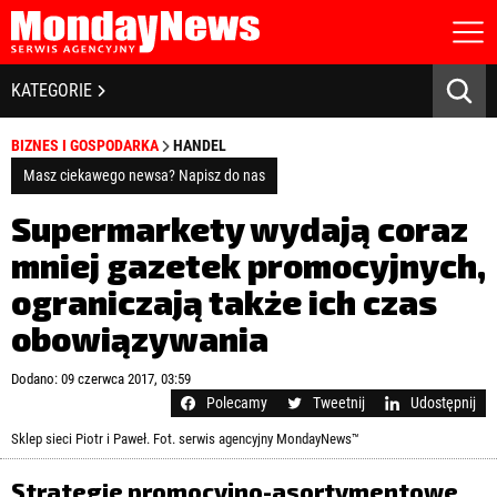
STRONA GŁÓWNA
BIZNES I GOSPODARKA
KATEGORIE
O NAS
POLITYKA PRYWATNOŚCI
BANKOWOŚĆ I FINANSE
BIZNES I GOSPODARKA
HANDEL
REGULAMIN
LICENCJA
Masz ciekawego newsa? Napisz do nas
NOWE TECHNOLOGIE
REJESTRACJA
Supermarkety wydają coraz
KONTAKT
SPOŁECZEŃSTWO
mniej gazetek promocyjnych,
ograniczają także ich czas
EDUKACJA
obowiązywania
MEDIA
Zapamiętaj mnie
Dodano: 09 czerwca 2017, 03:59
ZDROWIE I URODA
Zapomniałeś hasła?
Kliknij tutaj
Polecamy
Tweetnij
Udostępnij
zaloguj się
Sklep sieci Piotr i Paweł. Fot. serwis agencyjny MondayNews™
KULTURA
Strategie promocyjno-asortymentowe