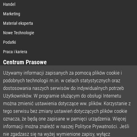
Handel
Marketing
Materiał eksperta
Nowe Technologie
Podatki
Praca i kariera
Centrum Prasowe
Używamy informacji zapisanych za pomocą plików cookie i
podobnych technologii m.in. w celach statystycznych oraz
STRONA GŁÓWNA
dostosowania naszych serwisów do indywidualnych potrzeb
O NAS
Użytkowników. W programie służącym do obsługi Internetu
można zmienić ustawienia dotyczące ww. plików. Korzystanie z
POLITYKA PRYWATNOŚCI
tego serwisu bez zmiany ustawień dotyczących plików cookie
REGULAMIN
oznacza, że będą one zapisane w pamięci urządzenia. Więcej
LICENCJA
informacji można znaleźć w naszej Polityce Prywatności. Jeśli
REJESTRACJA
nie zgadzasz się na wyżej wymienione zapisy, wyłącz