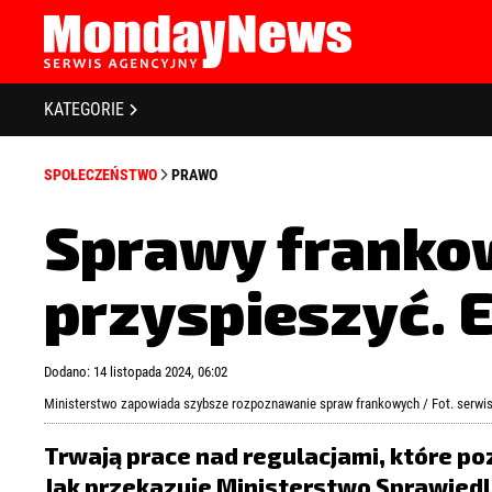
STRONA GŁÓWNA
BIZNES I GOSPODARKA
O NAS
KATEGORIE
POLITYKA PRYWATNOŚCI
BANKOWOŚĆ I FINANSE
REGULAMIN
SPOŁECZEŃSTWO
PRAWO
LICENCJA
NOWE TECHNOLOGIE
REJESTRACJA
Sprawy franko
SPOŁECZEŃSTWO
KONTAKT
przyspieszyć. 
EDUKACJA
MEDIA
Zapamiętaj mnie
Zapomniałeś 
Dodano: 14 listopada 2024, 06:02
ZDROWIE I URODA
Ministerstwo zapowiada szybsze rozpoznawanie spraw frankowych / Fot. serw
KULTURA
Trwają prace nad regulacjami, które 
Jak przekazuje Ministerstwo Sprawied