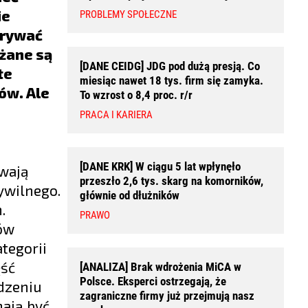
ie
PROBLEMY SPOŁECZNE
grywać
żane są
[DANE CEIDG] JDG pod dużą presją. Co
te
miesiąc nawet 18 tys. firm się zamyka.
ów. Ale
To wzrost o 8,4 proc. r/r
PRACA I KARIERA
[DANE KRK] W ciągu 5 lat wpłynęło
rwają
przeszło 2,6 tys. skarg na komorników,
ywilnego.
głównie od dłużników
.
PRAWO
rów
tegorii
ęść
[ANALIZA] Brak wdrożenia MiCA w
Polsce. Eksperci ostrzegają, że
dzeniu
zagraniczne firmy już przejmują nasz
ają być