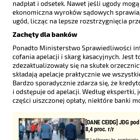
nadpłat i odsetek. Nawet jeśli ugody mog
ekonomiczna wyroków sądowych sprawia, ż
ugód, licząc na lepsze rozstrzygnięcia pr
Zachęty dla banków
Ponadto Ministerstwo Sprawiedliwości in
cofania apelacji i skarg kasacyjnych. Jest t
zdezaktualizowały się na skutek orzeczni
składają apelacje praktycznie we wszystk
Bardzo sporadycznie zdarza się, że kredyt
i odstępuje od apelacji. Według ekspertki, 
części uiszczonej opłaty, niektóre banki mo
[DANE CEIDG] JDG pod d
8,4 proc. r/r