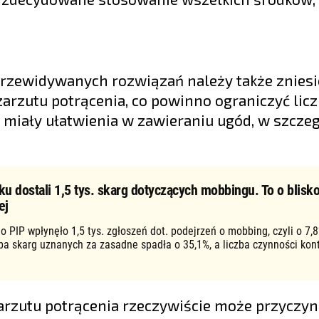
 przewidywanych rozwiązań należy także zniesi
arzutu potrącenia, co powinno ograniczyć lic
 miały ułatwienia w zawieraniu ugód, w szcze
ku dostali 1,5 tys. skarg dotyczących mobbingu. To o blisko
ej
o PIP wpłynęło 1,5 tys. zgłoszeń dot. podejrzeń o mobbing, czyli o 7,8
zba skarg uznanych za zasadne spadła o 35,1%, a liczba czynności kon
arzutu potrącenia rzeczywiście może przyczyni