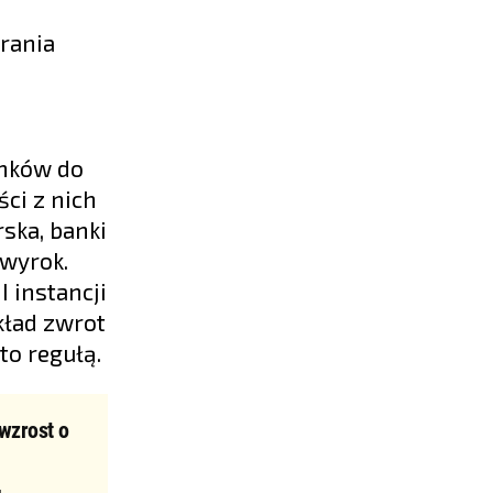
rania
anków do
ści z nich
ska, banki
 wyrok.
 instancji
ykład zwrot
to regułą.
wzrost o