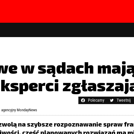
we w sądach maj
Eksperci zgłaszaj
hasła?
Kliknij tutaj
Polecamy
Tweetnij
is agencyjny MondayNews
pozwolą na szybsze rozpoznawanie spraw fr
liwości, część planowanych rozwiązań ma m