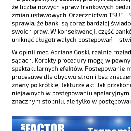
że liczba nowych spraw frankowych będz
zmian ustawowych. Orzecznictwo TSUE i S
sprawia, że banki są coraz bardziej świad
swoich praw. W konsekwencji, część bankó
uniknąć długotrwałych postępowań – stwi
W opinii mec. Adriana Goski, realnie rozł
sądach. Korekty procedury mogą w pewnym 
spektakularnych efektów. Postępowanie mu
procesowe dla obydwu stron i bez znaczen
znany po krótkiej lekturze akt. Jak przek
niejawnych w postępowaniu apelacyjnym m
znacznym stopniu, ale tylko w postępowa