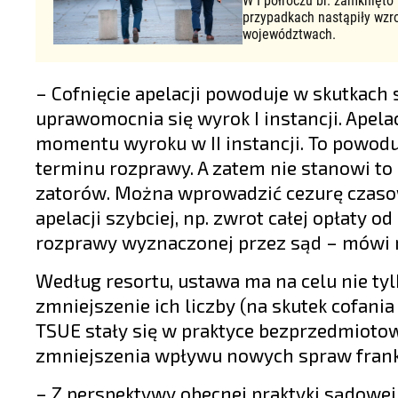
W I półroczu br. zamknięto
przypadkach nastąpiły wzr
województwach.
– Cofnięcie apelacji powoduje w skutkach s
uprawomocnia się wyrok I instancji. Apela
momentu wyroku w II instancji. To powodu
terminu rozprawy. A zatem nie stanowi to
zatorów. Można wprowadzić cezurę czasową
apelacji szybciej, np. zwrot całej opłaty o
rozprawy wyznaczonej przez sąd – mówi 
Według resortu, ustawa ma na celu nie ty
zmniejszenie ich liczby (na skutek cofani
TSUE stały się w praktyce bezprzedmioto
zmniejszenia wpływu nowych spraw fran
– Z perspektywy obecnej praktyki sądowej 