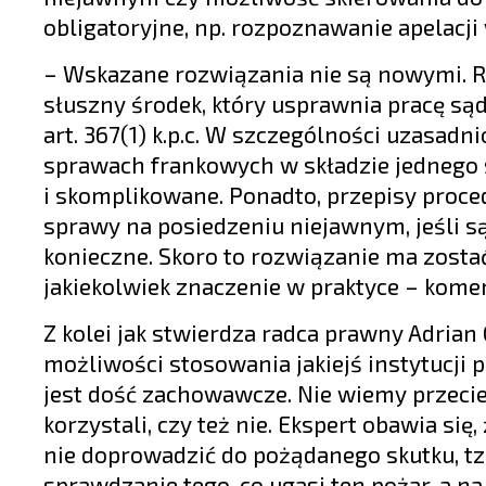
obligatoryjne, np. rozpoznawanie apelacji
– Wskazane rozwiązania nie są nowymi. R
słuszny środek, który usprawnia pracę są
art. 367(1) k.p.c. W szczególności uzasad
sprawach frankowych w składzie jednego s
i skomplikowane. Ponadto, przepisy proc
sprawy na posiedzeniu niejawnym, jeśli s
konieczne. Skoro to rozwiązanie ma zosta
jakiekolwiek znaczenie w praktyce – kome
Z kolei jak stwierdza radca prawny Adrian
możliwości stosowania jakiejś instytucji p
jest dość zachowawcze. Nie wiemy przecież
korzystali, czy też nie. Ekspert obawia się
nie doprowadzić do pożądanego skutku, tzn.
sprawdzanie tego, co ugasi ten pożar, a 