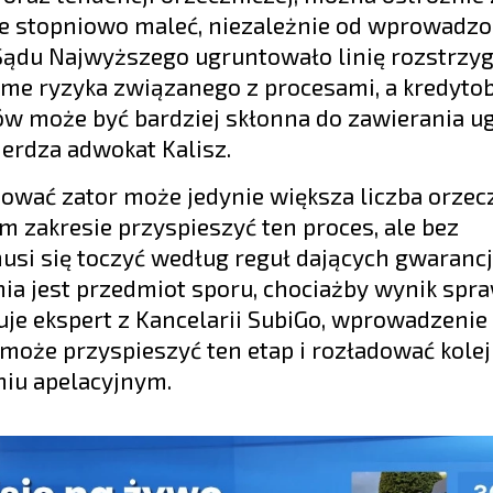
ie stopniowo maleć, niezależnie od wprowadz
ądu Najwyższego ugruntowało linię rozstrzygn
ome ryzyka związanego z procesami, a kredytob
w może być bardziej skłonna do zawierania ug
erdza adwokat Kalisz.
adować zator może jedynie większa liczba orze
zakresie przyspieszyć ten proces, ale bez
si się toczyć według reguł dających gwaranc
ia jest przedmiot sporu, chociażby wynik spra
onuje ekspert z Kancelarii SubiGo, wprowadzeni
oże przyspieszyć ten etap i rozładować kolej
niu apelacyjnym.