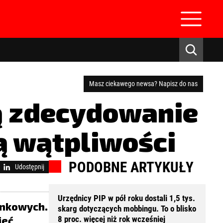
Masz ciekawego newsa? Napisz do nas
ą zdecydowanie
ą wątpliwości
zaloguj się
PODOBNE ARTYKUŁY
Udostępnij
Urzędnicy PIP w pół roku dostali 1,5 tys.
ankowych.
skarg dotyczących mobbingu. To o blisko
ieć
8 proc. więcej niż rok wcześniej