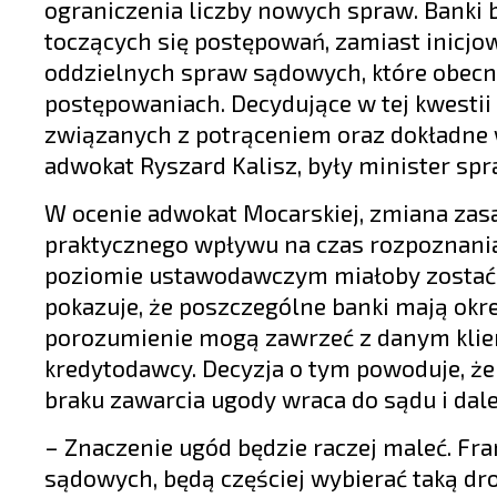
ograniczenia liczby nowych spraw. Banki
toczących się postępowań, zamiast inicjo
oddzielnych spraw sądowych, które obec
postępowaniach. Decydujące w tej kwesti
związanych z potrąceniem oraz dokładne 
adwokat Ryszard Kalisz, były minister sp
W ocenie adwokat Mocarskiej, zmiana zasa
praktycznego wpływu na czas rozpoznania 
poziomie ustawodawczym miałoby zostać u
pokazuje, że poszczególne banki mają okre
porozumienie mogą zawrzeć z danym klie
kredytodawcy. Decyzja o tym powoduje, że
braku zawarcia ugody wraca do sądu i dal
– Znaczenie ugód będzie raczej maleć. F
sądowych, będą częściej wybierać taką dr