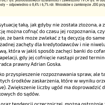
 108,1 tys. jednoosobowych działalności i zawieszono 191,4 tys. W ob
osty – odpowiednio o 8,4% i 6,7% rdr. Wniosków o zamknięcie JDG prz
ytuację taką, jak gdyby nie została złożona, a
cję można cofnąć do czasu jej rozpoznania, czy
je, że bank może zwlekać z tą decyzją do sam
 żadnej zachęty dla kredytodawców i nie niwel
, która w jakiś sposób zachęci banki do cofa
d apelacji, gdy jej cofnięcie nastąpi przed term
radca prawny Adrian Goska.
lko przyspieszenie rozpoznawania spraw, ale t
a tych środków zaskarżenia, które w wyniku or
we). Zwiększenie liczby ugód ma doprowadzić 
kowych do sądów.
oraz tendencji orzeczniczej, można ostrożnie 