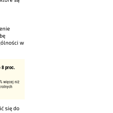
enie
zbę
gólności w
 8 proc.
% więcej niż
trolnych
ć się do