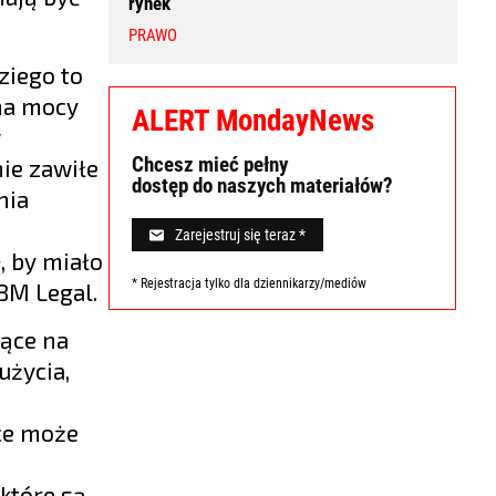
rynek
PRAWO
ziego to
 na mocy
ALERT MondayNews
w
Chcesz mieć pełny
ie zawiłe
dostęp do naszych materiałów?
nia
Zarejestruj się teraz *
, by miało
* Rejestracja tylko dla dziennikarzy/mediów
BM Legal.
jące na
użycia,
yce może
które są