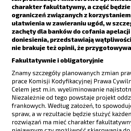
LIFESTYLE
charakter fakultatywny, a część będzie
OPINIE I KOMENTARZE
ograniczeń związanych z korzystaniem 
ułatwienia w zawieraniu ugód, w szcze
zachęty dla banków do cofania apelacji
doniesienia, przedstawiają wątpliwośc
nie brakuje też opinii, że przygotowyw
Fakultatywnie i obligatoryjnie
Znamy szczegóły planowanych zmian prawa
prace Komisji Kodyfikacyjnej Prawa Cywi
Celem jest m.in. wyeliminowanie najisto
Niezależnie od tego powstaje projekt odd
frankowych. Według założeń, to spowoduj
spraw, a w rezultacie będzie służyć każd
rozwiązań ma mieć charakter fakultatywn
niejawnym czy możliwość skierowania do 