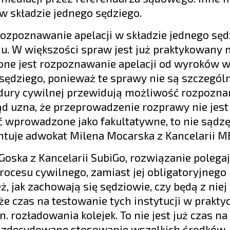
 w składzie jednego sędziego.
ozpoznawanie apelacji w składzie jednego sęd
du. W większości spraw jest już praktykowany
nione jest rozpoznawanie apelacji od wyroków 
ędziego, ponieważ te sprawy nie są szczególn
edury cywilnej przewidują możliwość rozpozna
ąd uzna, że przeprowadzenie rozprawy nie jest
ć wprowadzone jako fakultatywne, to nie sądzę
ntuje adwokat Milena Mocarska z Kancelarii M
 Goska z Kancelarii SubiGo, rozwiązanie polega
rocesu cywilnego, zamiast jej obligatoryjnego 
, jak zachowają się sędziowie, czy będą z niej
, że czas na testowanie tych instytucji w prakt
 rozładowania kolejek. To nie jest już czas na
na zdecydowane stosowanie wszelkich środków, 