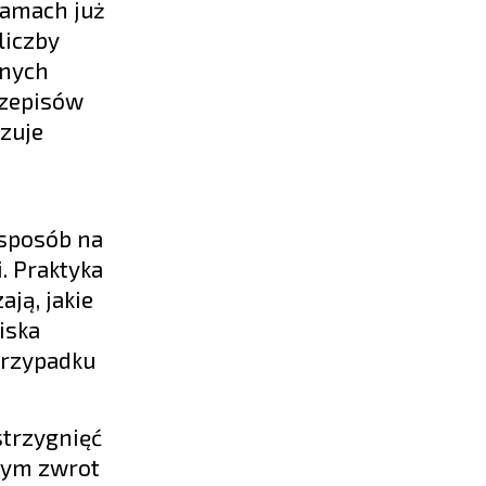
ramach już
liczby
bnych
rzepisów
zuje
 sposób na
. Praktyka
ją, jakie
iska
przypadku
strzygnięć
 tym zwrot