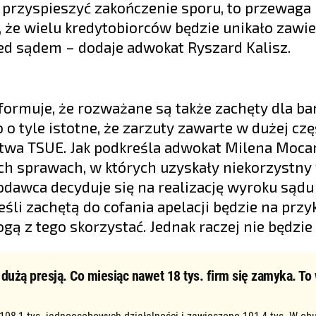
ą przyspieszyć zakończenie sporu, to przewaga
e wielu kredytobiorców będzie unikało zawie
zed sądem – dodaje adwokat Ryszard Kalisz.
formuje, że rozważane są także zachęty dla b
o o tyle istotne, że zarzuty zawarte w dużej czę
ctwa TSUE. Jak podkreśla adwokat Milena Mocar
ich sprawach, w których uzyskały niekorzystny
odawca decyduje się na realizację wyroku sądu I
jeśli zachętą do cofania apelacji będzie na prz
gą z tego skorzystać. Jednak raczej nie będzie 
użą presją. Co miesiąc nawet 18 tys. firm się zamyka. To 