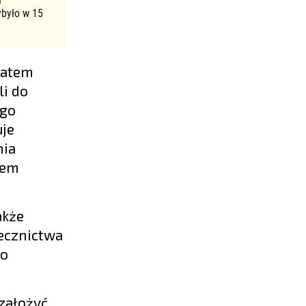
u
ybyło w 15
 zatem
li do
ego
uje
nia
inem
akże
zecznictwa
do
założyć,