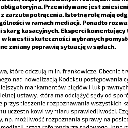
 obligatoryjna. Przewidywane jest zniesien
z zarzutu potrącenia. Istotną rolę mają od
gólności w ramach mediacji. Ponadto rozwa
 i skarg kasacyjnych. Eksperci komentujący 
i w kwestii skuteczności wybranych pomysł
ane zmiany poprawią sytuację w sądach.
, które odczują m.in. frankowicze. Obecnie t
lnego nad nowelizacją Kodeksu postępowania c
tniejszych mankamentów błędów i luk prawnych
zielnej ustawy, która ma odciążyć sądy od spo
e przyspieszenie rozpoznawania wszystkich ka
emu uczestnikowi wymiaru sprawiedliwości. Cz
y, np. możliwość rozpoznania sprawy na posie
mediacji przez referendarza sądowego. Inne m