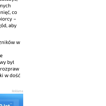
onych
ięć, co
iorcy –
ód, aby
czników w
je
wy był
e rozpraw
ki w dość
Reklama