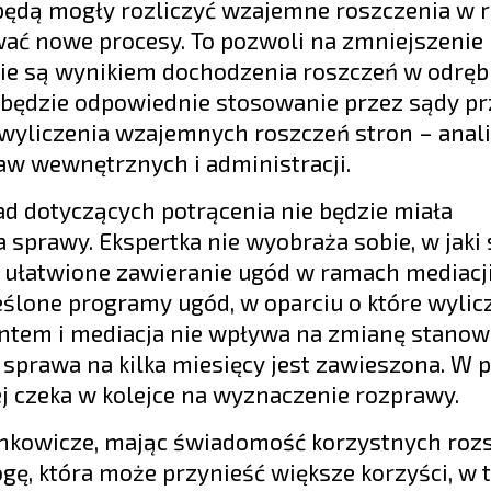
 będą mogły rozliczyć wzajemne roszczenia w 
wać nowe procesy. To pozwoli na zmniejszenie 
nie są wynikiem dochodzenia roszczeń w odrę
i będzie odpowiednie stosowanie przez sądy p
wyliczenia wzajemnych roszczeń stron – anali
raw wewnętrznych i administracji.
d dotyczących potrącenia nie będzie miała
sprawy. Ekspertka nie wyobraża sobie, w jaki
łatwione zawieranie ugód w ramach mediacji
ślone programy ugód, w oparciu o które wylicza
ntem i mediacja nie wpływa na zmianę stanow
 sprawa na kilka miesięcy jest zawieszona. W 
ej czeka w kolejce na wyznaczenie rozprawy.
rankowicze, mając świadomość korzystnych roz
ogę, która może przynieść większe korzyści, w