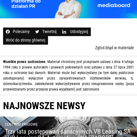
Polecamy
Tweetnij
Udostępnij
Wróć do strony głównej
Zgłoś błąd w materiale
Wszelkie prawa zastrzeżone.
Materiał chroniony jest przepisami ustawy z dnia 4 lutego
1994 roku o prawie autorskim i prawach pokrewnych oraz ustawy z dnia 27 lipca 2001
roku o ochronie baz danych. Materiał może być wykorzystany (w tym dalej publicznie
udostępniany) wyłącznie przez zarejestrowanych Użytkowników serwisu, tj.
dziennikarzy/media. Jakiekolwiek wykorzystywanie przez nieuprawnione osoby (poza
przewidzianymi przez przepisy prawa wyjątkami) jest zabronione.
NAJNOWSZE NEWSY
CENTRUM PRASOWE
Trzy lata postępowań sanacyjnych VB Leasing SA