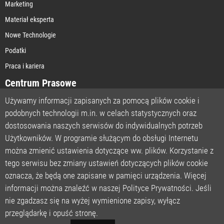
Marketing
Materiał eksperta
Nowe Technologie
Podatki
Praca i kariera
Centrum Prasowe
Używamy informacji zapisanych za pomocą plików cookie i
podobnych technologii m.in. w celach statystycznych oraz
STRONA GŁÓWNA
dostosowania naszych serwisów do indywidualnych potrzeb
O NAS
Użytkowników. W programie służącym do obsługi Internetu
można zmienić ustawienia dotyczące ww. plików. Korzystanie z
POLITYKA PRYWATNOŚCI
tego serwisu bez zmiany ustawień dotyczących plików cookie
REGULAMIN
oznacza, że będą one zapisane w pamięci urządzenia. Więcej
LICENCJA
informacji można znaleźć w naszej Polityce Prywatności. Jeśli
REJESTRACJA
nie zgadzasz się na wyżej wymienione zapisy, wyłącz
KONTAKT
przeglądarkę i opuść stronę.