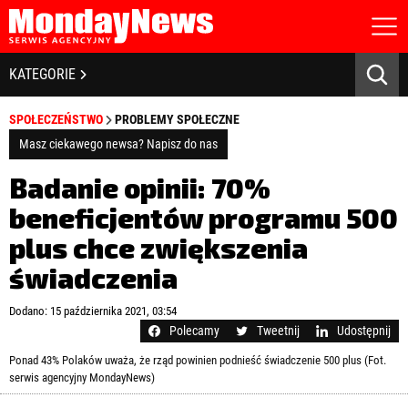
STRONA GŁÓWNA
BIZNES I GOSPODARKA
KATEGORIE
O NAS
POLITYKA PRYWATNOŚCI
BANKOWOŚĆ I FINANSE
SPOŁECZEŃSTWO
PROBLEMY SPOŁECZNE
REGULAMIN
LICENCJA
Masz ciekawego newsa? Napisz do nas
NOWE TECHNOLOGIE
REJESTRACJA
Badanie opinii: 70%
KONTAKT
SPOŁECZEŃSTWO
beneficjentów programu 500
plus chce zwiększenia
EDUKACJA
świadczenia
MEDIA
Zapamiętaj mnie
Dodano: 15 października 2021, 03:54
ZDROWIE I URODA
Zapomniałeś hasła?
Kliknij tutaj
Polecamy
Tweetnij
Udostępnij
zaloguj się
Ponad 43% Polaków uważa, że rząd powinien podnieść świadczenie 500 plus (Fot.
KULTURA
serwis agencyjny MondayNews)