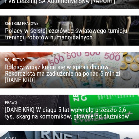
i VB Leasing SA Automotive SKA [RAPORT]
CENTRUM PRASOWE
Polacy w ścisłej czołówce światowego turnieju
treningu robotów humanoidalnych
ROLNICTWO
Rolnicy wciąż kręcą się w spirali długów.
Rekordzista ma zadłużenie na ponad 5 mln zł
[DANE KRD]
PRAWO
[DANE KRK] W ciągu 5 lat wpłynęło przeszło 2,6
tys. skarg na komorników, głównie od dłużników
GIEŁDA