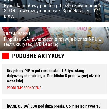
Rynek kapitałowy pod lupą. Liczba zawiadomień
STOR na wyraźnym minusie. Spadek r/r jest 17-
proc.
CENTRUM PRASOWE
Finpulse S.A. dynamicznie rozwija biznes NPL w
restrukturyzacji VB Leasing
PODOBNE ARTYKUŁY
Urzędnicy PIP w pół roku dostali 1,5 tys. skarg
dotyczących mobbingu. To o blisko 8 proc. więcej niż rok
wcześniej
PROBLEMY SPOŁECZNE
[DANE CEIDG] JDG pod dużą presją. Co miesiąc nawet 18