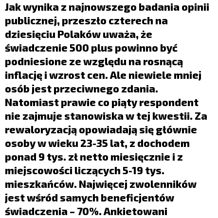
LIFESTYLE
Jak wynika z najnowszego badania opinii
publicznej, przeszło czterech na
OPINIE I KOMENTARZE
dziesięciu Polaków uważa, że
świadczenie 500 plus powinno być
podniesione ze względu na rosnącą
inflację i wzrost cen. Ale niewiele mniej
osób jest przeciwnego zdania.
Natomiast prawie co piąty respondent
nie zajmuje stanowiska w tej kwestii. Za
rewaloryzacją opowiadają się głównie
osoby w wieku 23-35 lat, z dochodem
ponad 9 tys. zł netto miesięcznie i z
miejscowości liczących 5-19 tys.
mieszkańców. Najwięcej zwolenników
jest wśród samych beneficjentów
świadczenia – 70%. Ankietowani