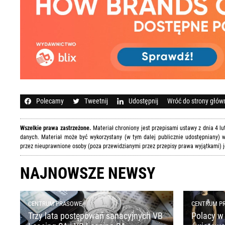
Polecamy
Tweetnij
Udostępnij
Wróć do strony głów
Wszelkie prawa zastrzeżone.
Materiał chroniony jest przepisami ustawy z dnia 4 l
danych. Materiał może być wykorzystany (w tym dalej publicznie udostępniany) w
przez nieuprawnione osoby (poza przewidzianymi przez przepisy prawa wyjątkami) j
NAJNOWSZE NEWSY
CENTRUM PRASOWE
CENTRUM P
Trzy lata postępowań sanacyjnych VB
Polacy w 