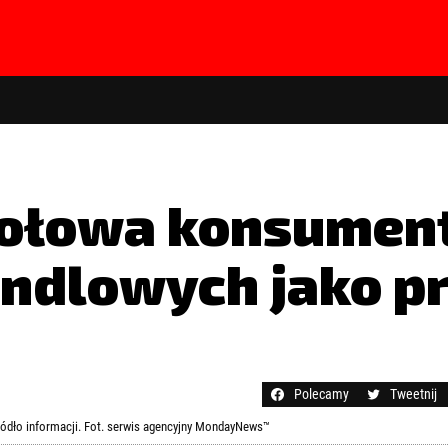
połowa konsument
handlowych jako p
hasła?
Kliknij tutaj
Polecamy
Tweetnij
ródło informacji. Fot. serwis agencyjny MondayNews™