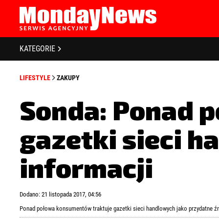
STRONA GŁÓWNA
BIZNES I GOSPODARKA
O NAS
KATEGORIE
POLITYKA PRYWATNOŚCI
BANKOWOŚĆ I FINANSE
REGULAMIN
LIFESTYLE
ZAKUPY
LICENCJA
NOWE TECHNOLOGIE
REJESTRACJA
Sonda: Ponad 
SPOŁECZEŃSTWO
KONTAKT
gazetki sieci 
EDUKACJA
MEDIA
informacji
Zapamiętaj mnie
Zapomniałeś 
ZDROWIE I URODA
Dodano: 21 listopada 2017, 04:56
KULTURA
Ponad połowa konsumentów traktuje gazetki sieci handlowych jako przydatne ź