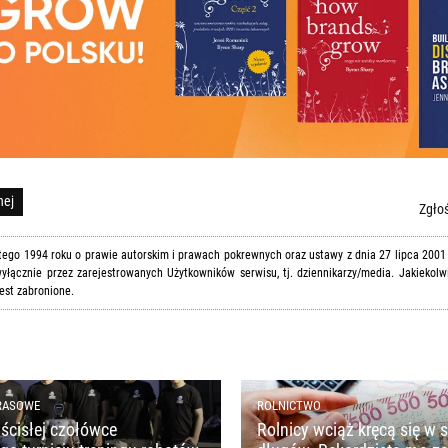
nej
Zgłoś
utego 1994 roku o prawie autorskim i prawach pokrewnych oraz ustawy z dnia 27 lipca 2001
yłącznie przez zarejestrowanych Użytkowników serwisu, tj. dziennikarzy/media. Jakiekolw
est zabronione.
RASOWE
ROLNICTWO
ścisłej czołówce
Rolnicy wciąż kręcą się w s