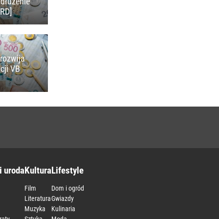
adłużenie
KRD]
rozwija
cji VB
i uroda
Kultura
Lifestyle
Film
Dom i ogród
Literatura
Gwiazdy
Muzyka
Kulinaria
raty
Sztuka
Moda