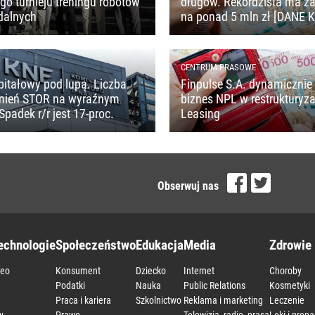
o turnieju treningu robotów
długów. Rekordzista ma z
dalnych
na ponad 5 mln zł [DANE 
CENTRUM PRASOWE
pitałowy pod lupą. Liczba
Finpulse S.A. dynamicznie 
mień STOR na wyraźnym
biznes NPL w restrukturyza
Spadek r/r jest 17-proc.
Leasing
Obserwuj nas
echnologie
Społeczeństwo
Edukacja
Media
Zdrowie 
deo
Konsument
Dziecko
Internet
Choroby
a
Podatki
Nauka
Public Relations
Kosmetyki
Praca i kariera
Szkolnictwo
Reklama i marketing
Leczenie
y
Prawo
Telewizja, radio, prasa
Leki i prepa