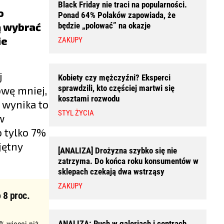
Black Friday nie traci na popularności.
o
Ponad 64% Polaków zapowiada, że
ą wybrać
będzie „polować” na okazje
ie
ZAKUPY
j
Kobiety czy mężczyźni? Eksperci
sprawdzili, kto częściej martwi się
owę mniej,
kosztami rozwodu
 wynika to
STYL ŻYCIA
w
o tylko 7%
jętny
[ANALIZA] Drożyzna szybko się nie
zatrzyma. Do końca roku konsumentów w
sklepach czekają dwa wstrząsy
ZAKUPY
 8 proc.
ANALIZA: Ruch w galeriach i centrach