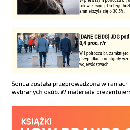
W pierwszym półroczu br. d
rok wcześniej. Do tego lic
zmniejszyła się o 30,5%.
[DANE CEIDG] JDG pod d
8,4 proc. r/r
W I półroczu br. zamknięto
przypadkach nastąpiły wzr
województwach.
Sonda została przeprowadzona w ramach 
wybranych osób. W materiale prezentuj