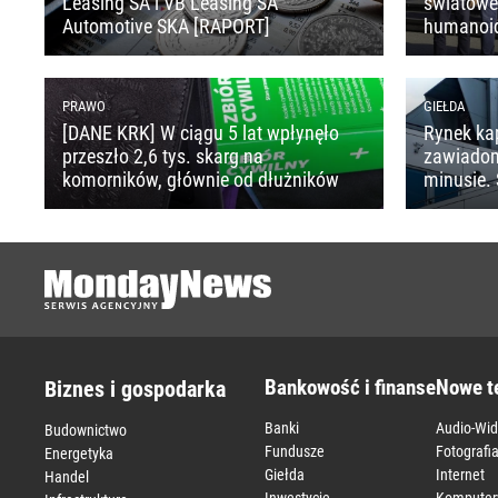
Leasing SA i VB Leasing SA
światoweg
Automotive SKA [RAPORT]
humanoi
PRAWO
GIEŁDA
[DANE KRK] W ciągu 5 lat wpłynęło
Rynek ka
przeszło 2,6 tys. skarg na
zawiado
komorników, głównie od dłużników
minusie. 
Bankowość i finanse
Nowe t
Biznes i gospodarka
Banki
Audio-Wi
Budownictwo
Fundusze
Fotografi
Energetyka
Giełda
Internet
Handel
Inwestycje
Komputer