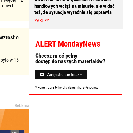
% więcej niż
trolnych
handlowych wciąż na minusie, ale widać
też, że sytuacja wyraźnie się poprawia
ZAKUPY
wzrost o
ALERT MondayNews
u
Chcesz mieć pełny
ybyło w 15
dostęp do naszych materiałów?
Zarejestruj się teraz *
* Rejestracja tylko dla dziennikarzy/mediów
Reklama