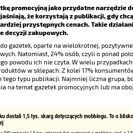
kę promocyjną jako przydatne narzędzie d
śniają, że korzystają z publikacji, gdy chc
ardziej przystępnych cenach. Takie działan
e decyzji zakupowych.
do gazetek, oparte na wielokrotnej, pozytywne
wych. Natomiast, 24% osób, czyli o ponad poł
 tego powodu ich nie czyta. W wielu przypadkach
oduktów w sklepach. Z kolei 17% konsumentó
tego typu publikacji. Najmniej liczna grupa, b
ia na temat gazetek promocyjnych lub ma obo
ku dostali 1,5 tys. skarg dotyczących mobbingu. To o blisko
ej