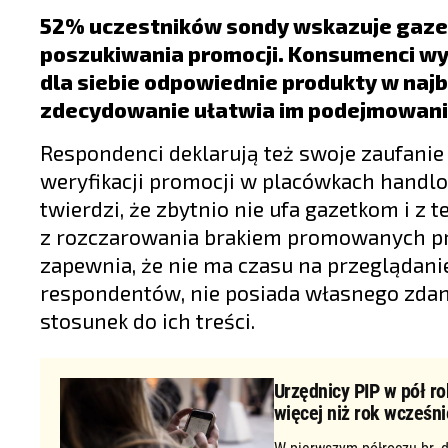
LIFESTYLE
52% uczestników sondy wskazuje gazet
OPINIE I KOMENTARZE
poszukiwania promocji. Konsumenci wyja
dla siebie odpowiednie produkty w najb
zdecydowanie ułatwia im podejmowani
Respondenci deklarują też swoje zaufanie 
weryfikacji promocji w placówkach handlo
twierdzi, że zbytnio nie ufa gazetkom i z
z rozczarowania brakiem promowanych pr
zapewnia, że nie ma czasu na przeglądanie 
respondentów, nie posiada własnego zdan
stosunek do ich treści.
Urzędnicy PIP w pół ro
więcej niż rok wcześni