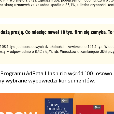
o PIP wpłynęło 1,5 tys. zgłoszeń dot. podejrzeń o mobbing, czyli o 7,8
zba skarg uznanych za zasadne spadła o 35,1%, a liczba czynności kon
użą presją. Co miesiąc nawet 18 tys. firm się zamyka. To 
 108,1 tys. jednoosobowych działalności i zawieszono 191,4 tys. W ob
osty – odpowiednio o 8,4% i 6,7% rdr. Wniosków o zamknięcie JDG prz
Programu AdRetail Inspirio wśród 100 losowo
emy wybrane wypowiedzi konsumentów.