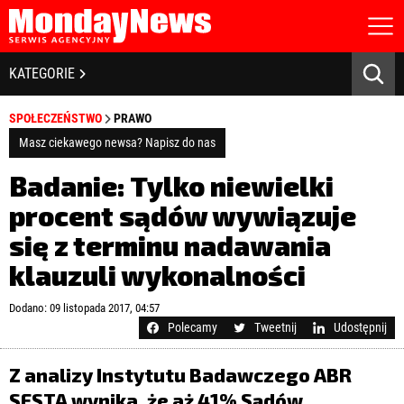
STRONA GŁÓWNA
BIZNES I GOSPODARKA
KATEGORIE
O NAS
POLITYKA PRYWATNOŚCI
BANKOWOŚĆ I FINANSE
SPOŁECZEŃSTWO
PRAWO
REGULAMIN
LICENCJA
Masz ciekawego newsa? Napisz do nas
NOWE TECHNOLOGIE
REJESTRACJA
Badanie: Tylko niewielki
KONTAKT
SPOŁECZEŃSTWO
procent sądów wywiązuje
się z terminu nadawania
EDUKACJA
klauzuli wykonalności
MEDIA
Zapamiętaj mnie
Dodano: 09 listopada 2017, 04:57
ZDROWIE I URODA
Zapomniałeś hasła?
Kliknij tutaj
Polecamy
Tweetnij
Udostępnij
zaloguj się
KULTURA
Z analizy Instytutu Badawczego ABR
SESTA wynika, że aż 41% Sądów