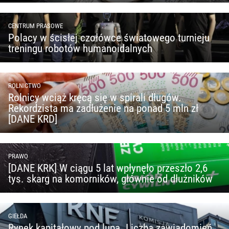
CENTRUM PRASOWE
Polacy w ścisłej czołówce światowego turnieju
treningu robotów humanoidalnych
ROLNICTWO
Rolnicy wciąż kręcą się w spirali długów.
Rekordzista ma zadłużenie na ponad 5 mln zł
[DANE KRD]
PRAWO
[DANE KRK] W ciągu 5 lat wpłynęło przeszło 2,6
tys. skarg na komorników, głównie od dłużników
GIEŁDA
Rynek kapitałowy pod lupą. Liczba zawiadomień