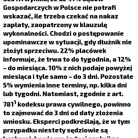
LIFESTYLE
Gospodarczych w Polsce nie potrafi
OPINIE I KOMENTARZE
wskazać, ile trzeba czekać na nakaz
zapłaty, zaopatrzony w klauzulę
wykonalności. Chodzi o postępowanie
upominawcze w sytuacji, gdy dłużnik nie
złożył sprzeciwu. 22% placówek
informuje, że trwa to do tygodnia, a 12%
– do miesiąca. 10% z nich podaje powyżej
miesiąca i tyle samo – do 3 dni. Pozostałe
5% wymienia inne terminy, np. kilka dni
lub tygodni. Natomiast, zgodnie z art.
1
781
kodeksu prawa cywilnego, powinno
to zajmować do 3 dni od daty złożenia
wniosku. Eksperci podkreślają, że w tym
przypadku niestety sędziowie są