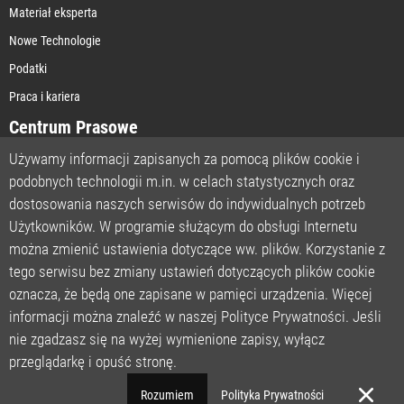
Materiał eksperta
Nowe Technologie
Podatki
Praca i kariera
Centrum Prasowe
Używamy informacji zapisanych za pomocą plików cookie i
podobnych technologii m.in. w celach statystycznych oraz
STRONA GŁÓWNA
dostosowania naszych serwisów do indywidualnych potrzeb
O NAS
Użytkowników. W programie służącym do obsługi Internetu
można zmienić ustawienia dotyczące ww. plików. Korzystanie z
POLITYKA PRYWATNOŚCI
tego serwisu bez zmiany ustawień dotyczących plików cookie
REGULAMIN
oznacza, że będą one zapisane w pamięci urządzenia. Więcej
LICENCJA
informacji można znaleźć w naszej Polityce Prywatności. Jeśli
REJESTRACJA
nie zgadzasz się na wyżej wymienione zapisy, wyłącz
KONTAKT
przeglądarkę i opuść stronę.
POMOC TECHNICZNA
Rozumiem
Polityka Prywatności