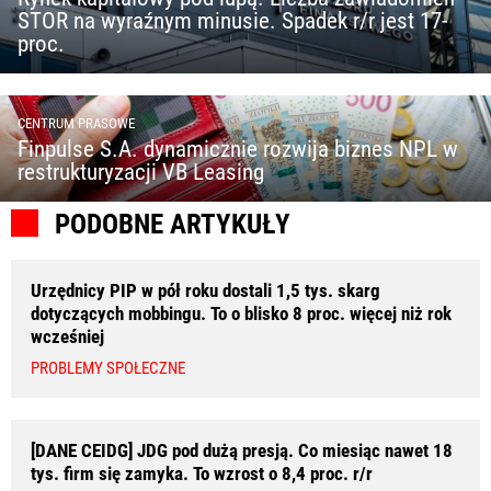
STOR na wyraźnym minusie. Spadek r/r jest 17-
proc.
CENTRUM PRASOWE
Finpulse S.A. dynamicznie rozwija biznes NPL w
restrukturyzacji VB Leasing
PODOBNE ARTYKUŁY
Urzędnicy PIP w pół roku dostali 1,5 tys. skarg
dotyczących mobbingu. To o blisko 8 proc. więcej niż rok
wcześniej
PROBLEMY SPOŁECZNE
[DANE CEIDG] JDG pod dużą presją. Co miesiąc nawet 18
tys. firm się zamyka. To wzrost o 8,4 proc. r/r